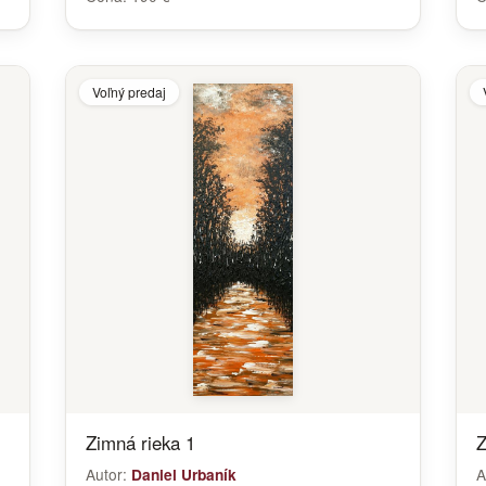
Voľný predaj
Zimná rieka 1
Z
Autor:
A
Daniel Urbaník