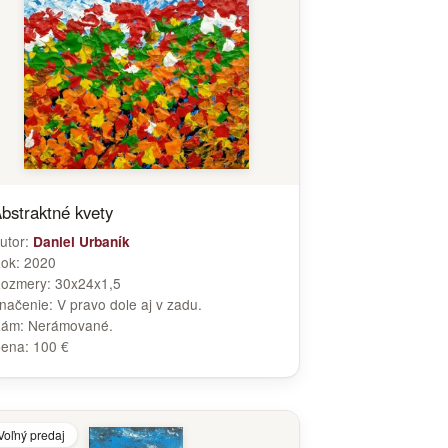
bstraktné kvety
utor:
Daniel Urbaník
ok:
2020
ozmery:
30x24x1,5
načenie:
V pravo dole aj v zadu.
Rám:
Nerámované.
ena:
100 €
Voľný predaj