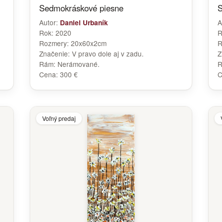
Sedmokráskové piesne
S
Autor:
A
Daniel Urbaník
Rok:
2020
R
Rozmery:
20x60x2cm
R
Značenie:
V pravo dole aj v zadu.
Z
Rám:
Nerámované.
Cena:
300 €
C
Voľný predaj