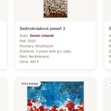
Sedmokrásková pieseň 3
S
Autor:
A
Daniel Urbaník
Rok:
2020
R
Rozmery:
60x20x2cm
R
Značenie:
V pravo dole aj v zadu.
Z
Rám:
Nerámované.
Cena:
300 €
C
Voľný predaj