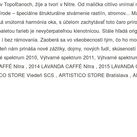
 v Topoľčanoch, žije a tvorí v Nitre. Od malička citlivo vním
írode – špeciálne štrukturálne stvárnenie rastlín, stromov..
ická vnútorná harmónia oka, s účelom zachytávať toto čaro príro
paletou farieb je nevyčerpateľnou klenotnicou. Stále hľadá ori
ri i bez rámovania. Zaoberá sa vo všeobecnosti tým, čo ho 
deň nám prináša nové zážitky, dojmy, nových ľudí, skúsenosti a
né spektrum 2010, Výtvarné spektrum 2011, Výtvarné spektru
FFÉ Nitra , 2014 LAVANDA CAFFÉ Nitra , 2015 LAVANDA CAF
 STORE Viedeň SCS , ARTISTICO STORE Bratislava , 