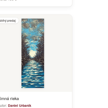
Voľný predaj
imná rieka
utor:
Daniel Urbaník