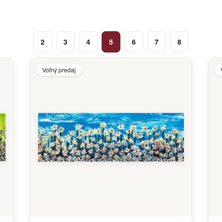
2
3
4
5
6
7
8
Voľný predaj