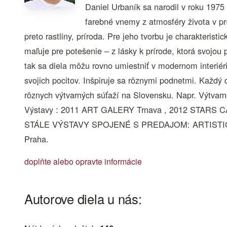
Daniel Urbaník sa narodil v roku 1975
farebné vnemy z atmosféry života v pr
preto rastliny, príroda. Pre jeho tvorbu je charakterist
maľuje pre potešenie – z lásky k prírode, ktorá svojou 
tak sa diela môžu rovno umiestniť v modernom interié
svojich pocitov. Inšpiruje sa rôznymi podnetmi. Každý 
rôznych výtvarných súťaží na Slovensku. Napr. Výtvar
Výstavy : 2011 ART GALERY Trnava , 2012 STARS CA
STÁLE VÝSTAVY SPOJENÉ S PREDAJOM: ARTISTICO
Praha.
doplňte alebo opravte informácie
Autorove diela u nás: