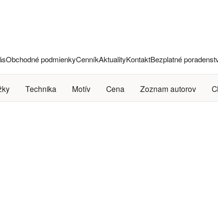
ás
Obchodné podmienky
Cenník
Aktuality
Kontakt
Bezplatné poradenst
žky
Technika
Motív
Cena
Zoznam autorov
C