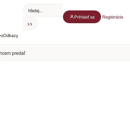
Prihlásiť sa
Registrácia
vo
Odkazy
hcem predať