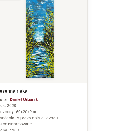
esenná rieka
utor:
Daniel Urbaník
ok:
2020
ozmery:
60x20x2cm
načenie:
V pravo dole aj v zadu.
Rám:
Nerámované.
ena:
190 €