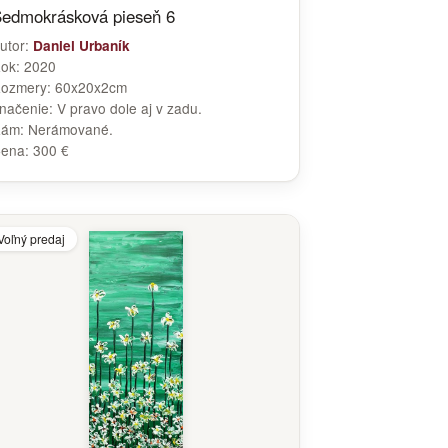
edmokrásková pieseň 6
utor:
Daniel Urbaník
ok:
2020
ozmery:
60x20x2cm
načenie:
V pravo dole aj v zadu.
Rám:
Nerámované.
ena:
300 €
Voľný predaj