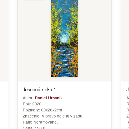
Jesenná rieka 1
J
Autor:
A
Daniel Urbaník
Rok:
2020
R
Rozmery:
60x20x2cm
R
Značenie:
V pravo dole aj v zadu.
Z
Rám:
Nerámované.
Cena:
190 €
C