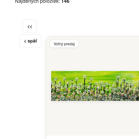
Nájdených položiek:
146
<<
< späť
Voľný predaj