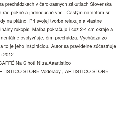
al na prechádzkach v čarokrásnych zákutiach Slovenska
. Má rád pekné a jednoduché veci. Častým námetom sú
dy na plátno. Pri svojej tvorbe relaxuje a vlastne
ginálny rukopis. Maľba pokračuje i cez 2-4 cm okraje a
momentálne ovplyvňuje, čím prechádza. Vychádza zo
 to je jeho inšpiráciou. Autor sa pravidelne zúčastňuje
m 2012.
FÉ Na Sihoti Nitra.Aaartistico
ARTISTICO STORE Voderady , ARTISTICO STORE