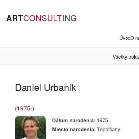
ART
CONSULTING
Úvod
O n
Všetky polo
Daniel Urbaník
(1975-)
1975
Dátum narodenia:
Topoľčany
Miesto narodenia: