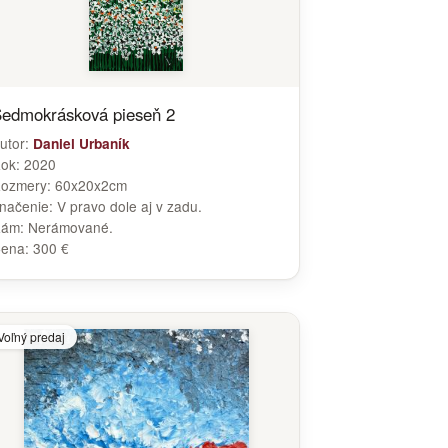
edmokrásková pieseň 2
utor:
Daniel Urbaník
ok:
2020
ozmery:
60x20x2cm
načenie:
V pravo dole aj v zadu.
Rám:
Nerámované.
ena:
300 €
Voľný predaj