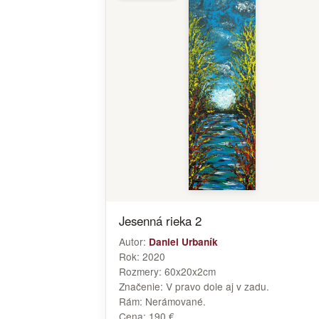
Jesenná rieka 2
Autor:
Daniel Urbaník
Rok:
2020
Rozmery:
60x20x2cm
Značenie:
V pravo dole aj v zadu.
Rám:
Nerámované.
Cena:
190 €