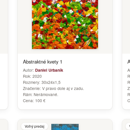
Abstraktné kvety 1
A
Autor:
A
Daniel Urbaník
Rok:
2020
R
Rozmery:
30x24x1,5
R
Značenie:
V pravo dole aj v zadu.
Z
Rám:
Nerámované.
Cena:
100 €
C
Voľný predaj