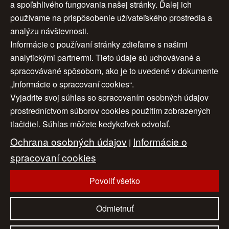
a spoľahlivého fungovania našej stránky. Ďalej ich
používame na prispôsobenie užívateľského prostredia a
analýzu návštevnosti.
Informácie o používaní stránky zdieľame s našimi
analytickými partnermi. Tieto údaje sú uchovávané a
spracovávané spôsobom, ako je to uvedené v dokumente
„Informácie o spracovaní cookies“.
Vyjadrite svoj súhlas so spracovaním osobných údajov
Úvod
|
O nás
|
Obchodné podmienky
|
prostredníctvom súborov cookies použitím zobrazených
tlačidiel. Súhlas môžete kedykoľvek odvolať.
Ochrana osobných údajov
|
Cookies
|
Ochrana osobných údajov
Informácie o
Nastavenia cookies
|
Cenník
|
|
Aktuality
|
Kontakt
spracovaní cookies
|
Odkazy
Povoliť všetko
www.artconsulting.sk
© 2006-2026 ART CONSULTING, Všetky práva vyhradené
Odmietnuť