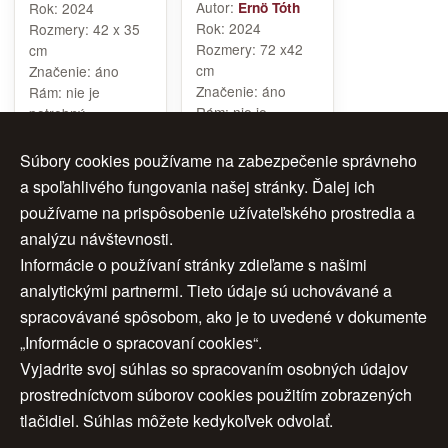
Autor:
Rok:
2024
Ernö Tóth
Rok:
2024
Rozmery:
42 x 35
Rozmery:
72 x42
cm
cm
Značenie:
áno
Značenie:
áno
Rám:
nie je
Rám:
nie je
potrebný
potrebný
Cena:
3 400 €
Cena:
4 300 €
Súbory cookies používame na zabezpečenie správneho
a spoľahlivého fungovania našej stránky. Ďalej ich
používame na prispôsobenie užívateľského prostredia a
analýzu návštevnosti.
1
2
ďalej >
Informácie o používaní stránky zdieľame s našimi
analytickými partnermi. Tieto údaje sú uchovávané a
>>
spracovávané spôsobom, ako je to uvedené v dokumente
„Informácie o spracovaní cookies“.
Vyjadrite svoj súhlas so spracovaním osobných údajov
Úvod
|
O nás
|
Obchodné podmienky
|
prostredníctvom súborov cookies použitím zobrazených
tlačidiel. Súhlas môžete kedykoľvek odvolať.
Ochrana osobných údajov
|
Cookies
|