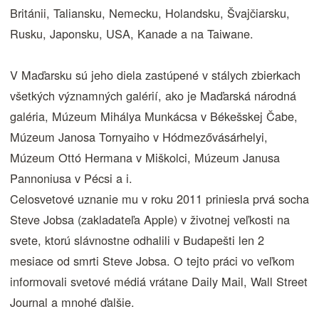
Británii, Taliansku, Nemecku, Holandsku, Švajčiarsku,
Rusku, Japonsku, USA, Kanade a na Taiwane.
V Maďarsku sú jeho diela zastúpené v stálych zbierkach
všetkých významných galérií, ako je Maďarská národná
galéria, Múzeum Mihálya Munkácsa v Békešskej Čabe,
Múzeum Janosa Tornyaiho v Hódmezővásárhelyi,
Múzeum Ottó Hermana v Miškolci, Múzeum Janusa
Pannoniusa v Pécsi a i.
Celosvetové uznanie mu v roku 2011 priniesla prvá socha
Steve Jobsa (zakladateľa Apple) v životnej veľkosti na
svete, ktorú slávnostne odhalili v Budapešti len 2
mesiace od smrti Steve Jobsa. O tejto práci vo veľkom
informovali svetové médiá vrátane Daily Mail, Wall Street
Journal a mnohé ďalšie.