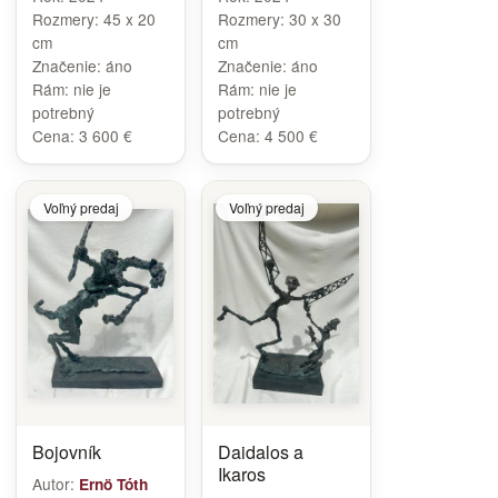
Rozmery:
45 x 20
Rozmery:
30 x 30
cm
cm
Značenie:
áno
Značenie:
áno
Rám:
nie je
Rám:
nie je
potrebný
potrebný
Cena:
3 600 €
Cena:
4 500 €
Voľný predaj
Voľný predaj
Bojovník
Daidalos a
Ikaros
Autor:
Ernö Tóth