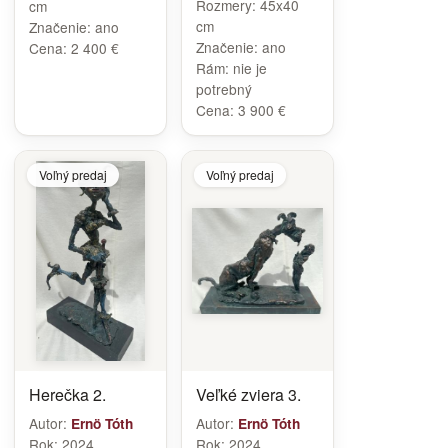
Rozmery:
45x40
cm
cm
Značenie:
ano
Značenie:
ano
Cena:
2 400 €
Rám:
nie je
potrebný
Cena:
3 900 €
Voľný predaj
Voľný predaj
Herečka 2.
Veľké zviera 3.
Autor:
Autor:
Ernö Tóth
Ernö Tóth
Rok:
2024
Rok:
2024