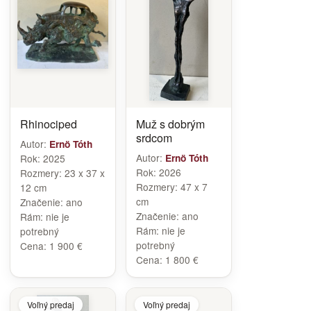
Rhinociped
Muž s dobrým
srdcom
Autor:
Ernö Tóth
Autor:
Rok:
2025
Ernö Tóth
Rok:
2026
Rozmery:
23 x 37 x
Rozmery:
47 x 7
12 cm
cm
Značenie:
ano
Značenie:
ano
Rám:
nie je
Rám:
nie je
potrebný
potrebný
Cena:
1 900 €
Cena:
1 800 €
Voľný predaj
Voľný predaj