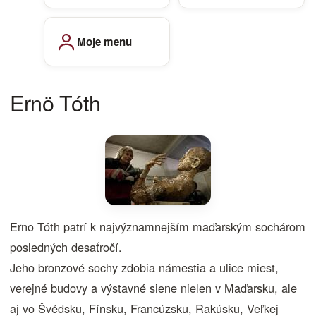
Moje menu
Ernö Tóth
Erno Tóth patrí k najvýznamnejším maďarským sochárom
posledných desaťročí.
Jeho bronzové sochy zdobia námestia a ulice miest,
verejné budovy a výstavné siene nielen v Maďarsku, ale
aj vo Švédsku, Fínsku, Francúzsku, Rakúsku, Veľkej