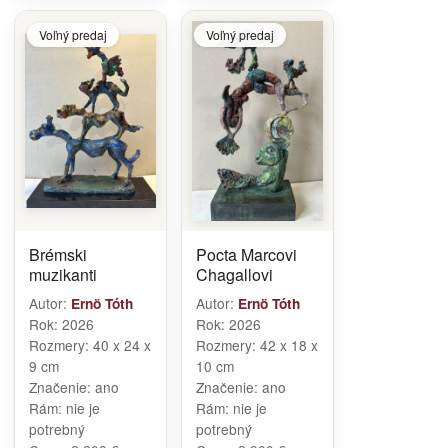
Voľný predaj
Voľný predaj
Brémski
Pocta Marcovi
muzikanti
Chagallovi
Autor:
Autor:
Ernö Tóth
Ernö Tóth
Rok:
2026
Rok:
2026
Rozmery:
40 x 24 x
Rozmery:
42 x 18 x
9 cm
10 cm
Značenie:
ano
Značenie:
ano
Rám:
nie je
Rám:
nie je
potrebný
potrebný