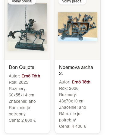
Voľný predaj
Voľný predaj
Don Quijote
Noemova archa
2.
Autor:
Ernö Tóth
Autor:
Rok:
2025
Ernö Tóth
Rok:
2026
Rozmery:
Rozmery:
60x55x14 cm
43x70x10 cm
Značenie:
ano
Značenie:
ano
Rám:
nie je
Rám:
nie je
potrebný
potrebný
Cena:
2 600 €
Cena:
4 400 €