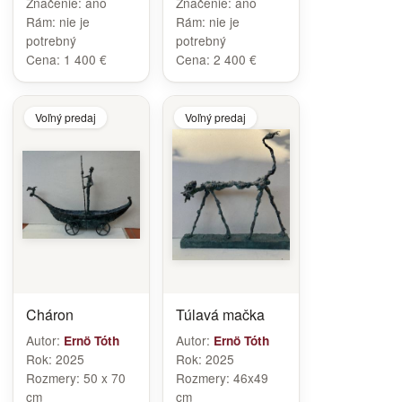
Značenie:
ano
Značenie:
ano
Rám:
nie je
Rám:
nie je
potrebný
potrebný
Cena:
1 400 €
Cena:
2 400 €
Voľný predaj
Voľný predaj
Cháron
Túlavá mačka
Autor:
Autor:
Ernö Tóth
Ernö Tóth
Rok:
2025
Rok:
2025
Rozmery:
50 x 70
Rozmery:
46x49
cm
cm