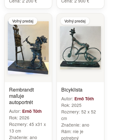
Cena:
2 200 €
Cena:
2 900 €
Voľný predaj
Voľný predaj
Rembrandt
Bicyklista
maľuje
Autor:
Ernö Tóth
autoportrét
Rok:
2025
Autor:
Ernö Tóth
Rozmery:
52 x 52
Rok:
2026
cm
Rozmery:
45 x31 x
Značenie:
ano
13 cm
Rám:
nie je
Značenie:
ano
potrebný