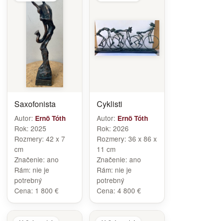
Saxofonista
Cyklisti
Autor:
Autor:
Ernö Tóth
Ernö Tóth
Rok:
2025
Rok:
2026
Rozmery:
42 x 7
Rozmery:
36 x 86 x
cm
11 cm
Značenie:
ano
Značenie:
ano
Rám:
nie je
Rám:
nie je
potrebný
potrebný
Cena:
1 800 €
Cena:
4 800 €