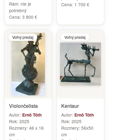
Rám:
nie je
Cena:
1 700 €
potrebný
Cena:
3 800 €
Voľný predaj
Voľný predaj
Violončelista
Kentaur
Autor:
Autor:
Ernö Tóth
Ernö Tóth
Rok:
2025
Rok:
2025
Rozmery:
46 x 16
Rozmery:
56x50
cm
cm