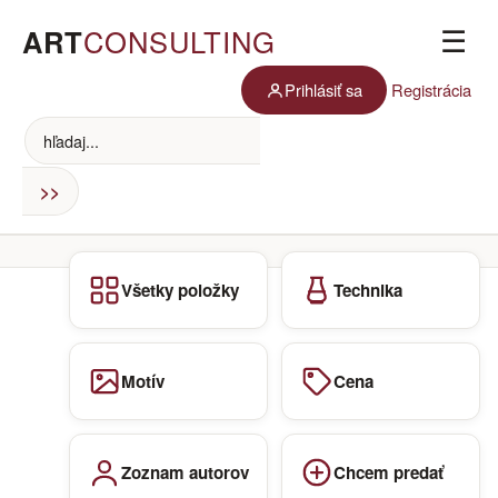
ART
CONSULTING
☰
Prihlásiť sa
Registrácia
Všetky položky
Technika
Motív
Cena
Zoznam autorov
Chcem predať