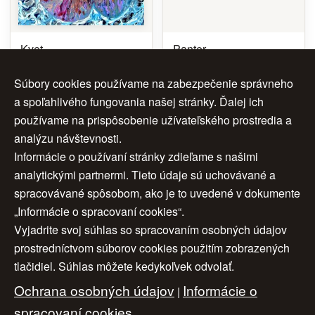
Kvet
Panter
Autor:
Autor:
Dušan Biňas
Dušan Biňas
Súbory cookies používame na zabezpečenie správneho
Rok:
2000
Rok:
1995
Rozmery:
70,5 x62
Rozmery:
22 x 43 cm
a spoľahlivého fungovania našej stránky. Ďalej ich
Značenie:
Dušan Biňas
Cena:
1 500 €
používame na prispôsobenie užívateľského prostredia a
Rám:
bez ramu
analýzu návštevnosti.
Cena:
2 800 €
Informácie o používaní stránky zdieľame s našimi
analytickými partnermi. Tieto údaje sú uchovávané a
spracovávané spôsobom, ako je to uvedené v dokumente
„Informácie o spracovaní cookies“.
Vyjadrite svoj súhlas so spracovaním osobných údajov
Úvod
|
O nás
|
Obchodné podmienky
|
prostredníctvom súborov cookies použitím zobrazených
tlačidiel. Súhlas môžete kedykoľvek odvolať.
Ochrana osobných údajov
|
Cookies
|
Ochrana osobných údajov
Informácie o
Nastavenia cookies
|
Cenník
|
|
Aktuality
|
Kontakt
spracovaní cookies
|
Odkazy