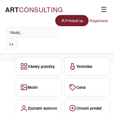
ART
CONSULTING
☰
Prihlásiť sa
Registrácia
Všetky položky
Technika
Motív
Cena
Zoznam autorov
Chcem predať