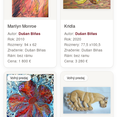
Marilyn Monroe
Kridla
Autor:
Autor:
Dušan Biňas
Dušan Biňas
Rok:
2010
Rok:
2020
Rozmery:
94 x 62
Rozmery:
77,5 x100,5
Značenie:
Dušan Biňas
Značenie:
Dušan Biňas
Rám:
bez rámu
Rám:
bez ramu
Cena:
1 800 €
Cena:
3 280 €
Voľný predaj
Voľný predaj