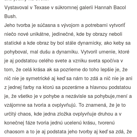
Vystavoval v Texase v súkromnej galerii Hannah Bacol
Bush.
Jeho tvorba je súčasna s vývojom a potrebami vytvoriť
niečo nové unikátne, jedinečné, kde by obrazy neboli
statické a kde obraz by bol stále dynamicky, ako keby sa
pohyboval, mal dušu a dynamiku. Vytvoril umenie, ktoré
je aj podstatou celého svete a vzniku sveta spočíva v
tom, že celá krása ak sa pozrieme do toho lepšie je, že
nič nie je symetrické aj keď sa nám to zdá a nič nie je ani
z jednej farby na ktorú sa pozeráme a hlavnou podstatou
je, že všetko je v pohybe a nezávisle sa pohybuje,mení a
vzájomne sa tvoria a ovplyvňujú. To znamená, že je to
určitý chaos, kde jedna zložka ovplyvňuje druhou a v
konečnej fáze tvoria jednú ucelenú krásu, tvorenú
chaosom a to je aj podstata jeho tvorby aj keď sa zdá, že