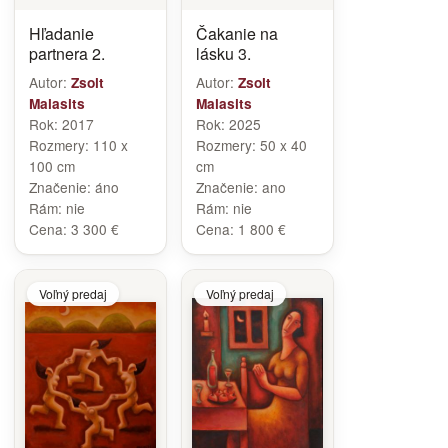
Hľadanie
Čakanie na
partnera 2.
lásku 3.
Autor:
Autor:
Zsolt
Zsolt
Malasits
Malasits
Rok:
2017
Rok:
2025
Rozmery:
110 x
Rozmery:
50 x 40
100 cm
cm
Značenie:
áno
Značenie:
ano
Rám:
nie
Rám:
nie
Cena:
3 300 €
Cena:
1 800 €
Voľný predaj
Voľný predaj