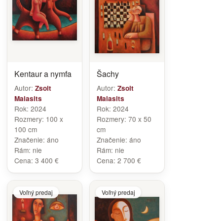
Kentaur a nymfa
Šachy
Autor:
Autor:
Zsolt
Zsolt
Malasits
Malasits
Rok:
2024
Rok:
2024
Rozmery:
100 x
Rozmery:
70 x 50
100 cm
cm
Značenie:
áno
Značenie:
áno
Rám:
nie
Rám:
nie
Cena:
3 400 €
Cena:
2 700 €
Voľný predaj
Voľný predaj