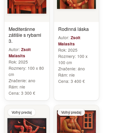
Mediteránne
Rodinná láska
zátišie s rybami
Autor:
Zsolt
3.
Malasits
Autor:
Zsolt
Rok:
2025
Malasits
Rozmery:
100 x
Rok:
2025
100 cm
Rozmery:
100 x 80
Značenie:
áno
cm
Rám:
nie
Značenie:
ano
Cena:
3 400 €
Rám:
nie
Cena:
3 300 €
Voľný predaj
Voľný predaj