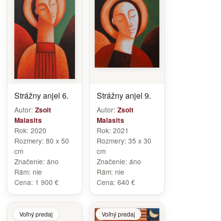
Strážny anjel 6.
Strážny anjel 9.
Autor:
Autor:
Zsolt
Zsolt
Malasits
Malasits
Rok:
2020
Rok:
2021
Rozmery:
80 x 50
Rozmery:
35 x 30
cm
cm
Značenie:
áno
Značenie:
áno
Rám:
nie
Rám:
nie
Cena:
1 900 €
Cena:
640 €
Voľný predaj
Voľný predaj