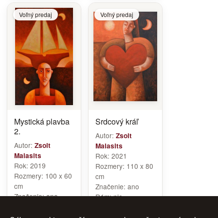
Voľný predaj
Voľný predaj
Mystická plavba
Srdcový kráľ
2.
Autor:
Zsolt
Autor:
Zsolt
Malasits
Malasits
Rok:
2021
Rok:
2019
Rozmery:
110 x 80
Rozmery:
100 x 60
cm
cm
Značenie:
ano
Značenie:
ano
Rám:
nie
Rám:
nie
Cena:
2 100 €
Cena:
1 900 €