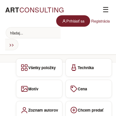
ART
CONSULTING
☰
Prihlásiť sa
Registrácia
Všetky položky
Technika
Motív
Cena
Zoznam autorov
Chcem predať