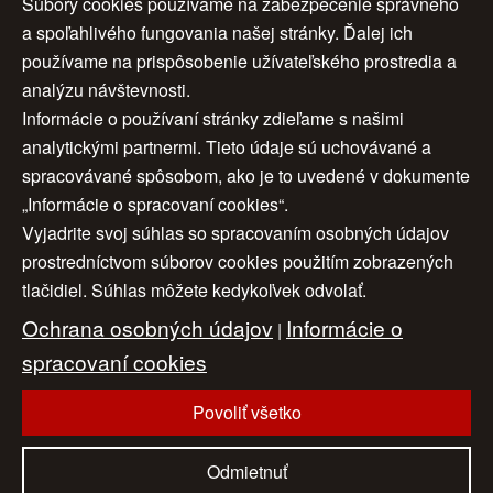
Súbory cookies používame na zabezpečenie správneho
a spoľahlivého fungovania našej stránky. Ďalej ich
používame na prispôsobenie užívateľského prostredia a
analýzu návštevnosti.
1
2
3
4
ďalej >
Informácie o používaní stránky zdieľame s našimi
analytickými partnermi. Tieto údaje sú uchovávané a
>>
spracovávané spôsobom, ako je to uvedené v dokumente
„Informácie o spracovaní cookies“.
Vyjadrite svoj súhlas so spracovaním osobných údajov
Úvod
|
O nás
|
Obchodné podmienky
|
prostredníctvom súborov cookies použitím zobrazených
tlačidiel. Súhlas môžete kedykoľvek odvolať.
Ochrana osobných údajov
|
Cookies
|
Ochrana osobných údajov
Informácie o
Nastavenia cookies
|
Cenník
|
|
Aktuality
|
Kontakt
spracovaní cookies
|
Odkazy
Povoliť všetko
www.artconsulting.sk
© 2006-2026 ART CONSULTING, Všetky práva vyhradené
Odmietnuť