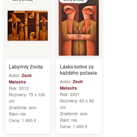
Labyrinty života
Láska kvitne za
každého počasia
Autor:
Zsolt
Autor:
Zsolt
Malasits
Rok:
2012
Malasits
Rok:
2021
Rozmery:
75 x 100
Rozmery:
60 x 40
cm
cm
Značenie:
ano
Značenie:
ano
Rám:
nie
Rám:
nie
Cena:
1 900 €
Cena:
1 400 €