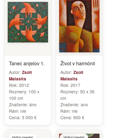
Tanec anjelov 1.
Život v harmónii
Autor:
Autor:
Zsolt
Zsolt
Malasits
Malasits
Rok:
2012
Rok:
2017
Rozmery:
100 x
Rozmery:
50 x 35
100 cm
cm
Značenie:
áno
Značenie:
ano
Rám:
nie
Rám:
nie
Cena:
3 000 €
Cena:
900 €
Voľný predaj
Voľný predaj