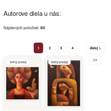
Autorove diela u nás:
Nájdených položiek:
64
1
2
3
4
ďalej >
>>
Voľný predaj
Voľný predaj