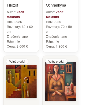
Filozof
Ochrankyňa
Autor:
Autor:
Zsolt
Zsolt
Malasits
Malasits
Rok:
2026
Rok:
2026
Rozmery:
60 x 60
Rozmery:
70 x 50
cm
cm
Značenie:
ano
Značenie:
ano
Rám:
nie
Rám:
nie
Cena:
2 000 €
Cena:
1 900 €
Voľný predaj
Voľný predaj