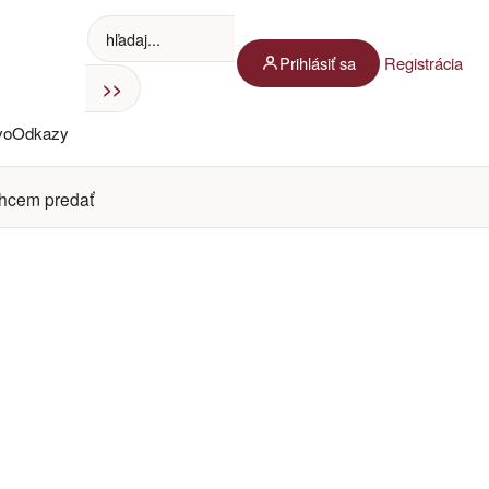
Prihlásiť sa
Registrácia
vo
Odkazy
hcem predať