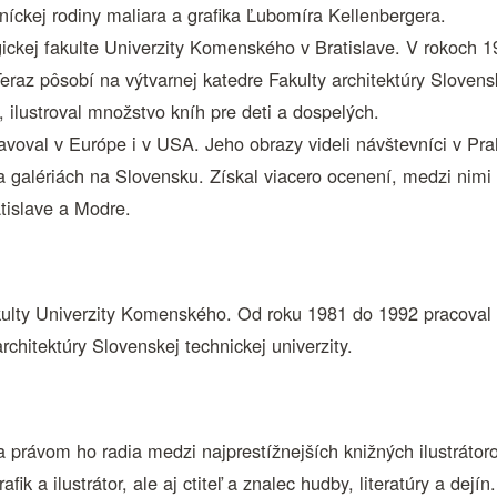
níckej rodiny maliara a grafika Ľubomíra Kellenbergera.
ckej fakulte Univerzity Komenského v Bratislave. V rokoch 1
eraz pôsobí na výtvarnej katedre Fakulty architektúry Slovensk
, ilustroval množstvo kníh pre deti a dospelých.
stavoval v Európe i v USA. Jeho obrazy videli návštevníci v Pr
 galériách na Slovensku. Získal viacero ocenení, medzi nimi
tislave a Modre.
kulty Univerzity Komenského. Od roku 1981 do 1992 pracoval a
rchitektúry Slovenskej technickej univerzity.
 právom ho radia medzi najprestížnejších knižných ilustrátoro
ik a ilustrátor, ale aj ctiteľ a znalec hudby, literatúry a dejín