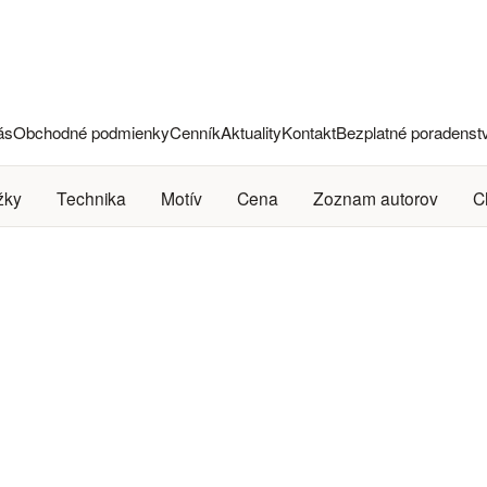
ás
Obchodné podmienky
Cenník
Aktuality
Kontakt
Bezplatné poradenst
žky
Technika
Motív
Cena
Zoznam autorov
C