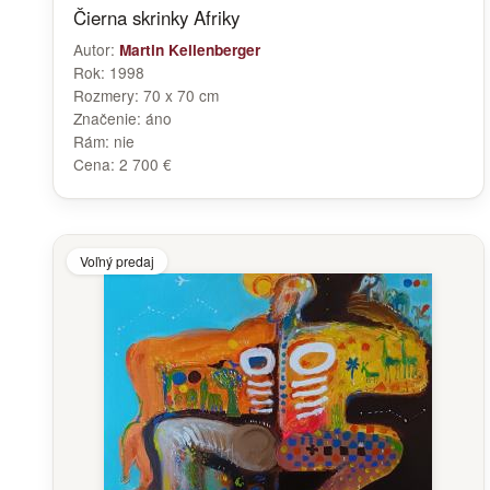
Čierna skrinky Afriky
Autor:
Martin Kellenberger
Rok:
1998
Rozmery:
70 x 70 cm
Značenie:
áno
Rám:
nie
Cena:
2 700 €
Voľný predaj