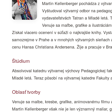
Martin Kellenberger pochádza z výtvar
Vyštudoval výtvarný odbor na pedagogi
vydavateľstvách Tatran a Mladé letá. T
Venuje sa maľbe, grafike a ilustráciám
Získal viacero ocenení v súťaži o najkrajšie knihy. Vy
samozrejme v Prahe a v mnohých výtvarných sieňach a
cenu Hansa Christiana Andersena. Žije a pracuje v Bra
Štúdium
Absolvoval katedru výtvarnej výchovy Pedagogickej fa
Mladé letá. Teraz pôsobí na výtvarnej katedre Fakulty a
Oblasť tvorby
Venuje sa malbe, kresbe, grafike, animovanému filmu a
Martin Kellenberger však nie je len významný maliar, graf