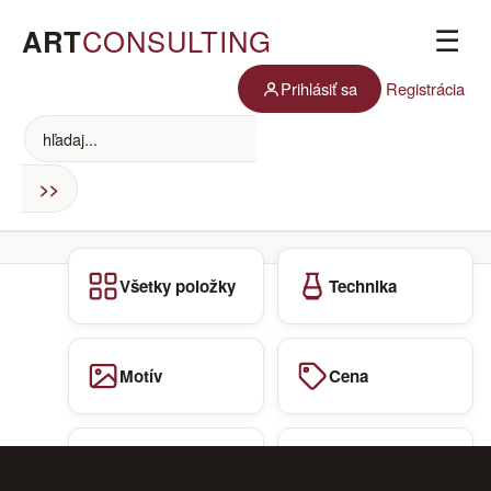
ART
CONSULTING
☰
Prihlásiť sa
Registrácia
Všetky položky
Technika
Motív
Cena
Zoznam autorov
Chcem predať