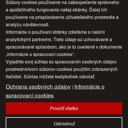
Súbory cookies používame na zabezpečenie správneho
a spoľahlivého fungovania našej stránky. Ďalej ich
Moje menu
používame na prispôsobenie užívateľského prostredia a
analýzu návštevnosti.
Informácie o používaní stránky zdieľame s našimi
analytickými partnermi. Tieto údaje sú uchovávané a
spracovávané spôsobom, ako je to uvedené v dokumente
„Informácie o spracovaní cookies“.
Vyjadrite svoj súhlas so spracovaním osobných údajov
Úvod
|
O nás
|
Obchodné podmienky
|
prostredníctvom súborov cookies použitím zobrazených
tlačidiel. Súhlas môžete kedykoľvek odvolať.
Ochrana osobných údajov
|
Cookies
|
Ochrana osobných údajov
Informácie o
Nastavenia cookies
|
Cenník
|
|
Aktuality
|
Kontakt
spracovaní cookies
|
Odkazy
Povoliť všetko
www.artconsulting.sk
© 2006-2026 ART CONSULTING, Všetky práva vyhradené
Odmietnuť