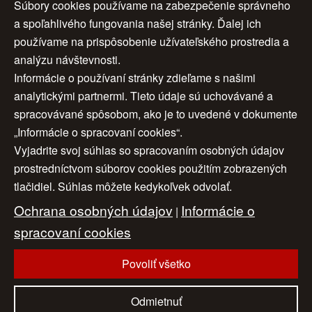
Súbory cookies používame na zabezpečenie správneho
a spoľahlivého fungovania našej stránky. Ďalej ich
Moje menu
používame na prispôsobenie užívateľského prostredia a
analýzu návštevnosti.
Informácie o používaní stránky zdieľame s našimi
analytickými partnermi. Tieto údaje sú uchovávané a
spracovávané spôsobom, ako je to uvedené v dokumente
„Informácie o spracovaní cookies“.
Vyjadrite svoj súhlas so spracovaním osobných údajov
Úvod
|
O nás
|
Obchodné podmienky
|
prostredníctvom súborov cookies použitím zobrazených
tlačidiel. Súhlas môžete kedykoľvek odvolať.
Ochrana osobných údajov
|
Cookies
|
Ochrana osobných údajov
Informácie o
Nastavenia cookies
|
Cenník
|
|
Aktuality
|
Kontakt
spracovaní cookies
|
Odkazy
Povoliť všetko
www.artconsulting.sk
© 2006-2026 ART CONSULTING, Všetky práva vyhradené
Odmietnuť