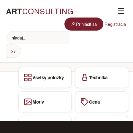
ART
CONSULTING
☰
Prihlásiť sa
Registrácia
Všetky položky
Technika
Motív
Cena
Zoznam autorov
Chcem predať