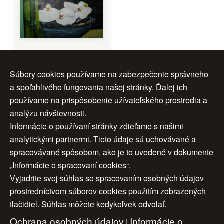
Orchidea
Súbory cookies používame na zabezpečenie správneho
a spoľahlivého fungovania našej stránky. Ďalej ich
Autor:
Elena
Kohoutková
používame na prispôsobenie užívateľského prostredia a
Rok:
2010
analýzu návštevnosti.
Rozmery:
50 x 70cm
Informácie o používaní stránky zdieľame s našimi
Značenie:
vpravo dole
analytickými partnermi. Tieto údaje sú uchovávané a
Cena:
200 €
spracovávané spôsobom, ako je to uvedené v dokumente
„Informácie o spracovaní cookies“.
Vyjadrite svoj súhlas so spracovaním osobných údajov
Úvod
|
O nás
|
Obchodné podmienky
|
prostredníctvom súborov cookies použitím zobrazených
tlačidiel. Súhlas môžete kedykoľvek odvolať.
Ochrana osobných údajov
|
Cookies
|
Ochrana osobných údajov
Informácie o
Nastavenia cookies
|
Cenník
|
|
Aktuality
|
Kontakt