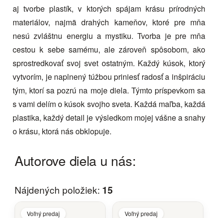
aj tvorbe plastík, v ktorých spájam krásu prírodných
materiálov, najmä drahých kameňov, ktoré pre mňa
nesú zvláštnu energiu a mystiku. Tvorba je pre mňa
cestou k sebe samému, ale zároveň spôsobom, ako
sprostredkovať svoj svet ostatným. Každý kúsok, ktorý
vytvorím, je naplnený túžbou priniesť radosť a inšpiráciu
tým, ktorí sa pozrú na moje diela. Týmto príspevkom sa
s vami delím o kúsok svojho sveta. Každá maľba, každá
plastika, každý detail je výsledkom mojej vášne a snahy
o krásu, ktorá nás obklopuje.
Autorove diela u nás:
Nájdených položiek:
15
Voľný predaj
Voľný predaj