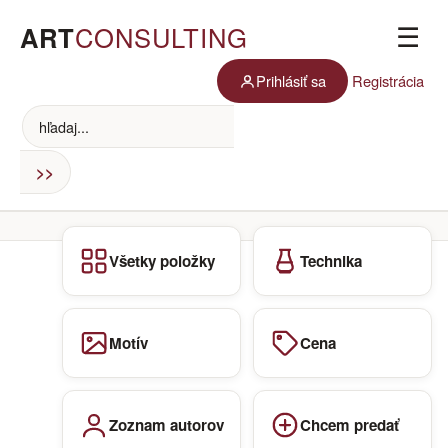
ART
CONSULTING
☰
Prihlásiť sa
Registrácia
Všetky položky
Technika
Motív
Cena
Zoznam autorov
Chcem predať