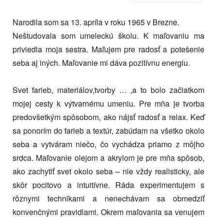
Narodila som sa 13. apríla v roku 1965 v Brezne.
Neštudovala som umeleckú školu. K maľovaniu ma
priviedla moja sestra. Maľujem pre radosť a potešenie
seba aj iných. Maľovanie mi dáva pozitívnu energiu.
Svet farieb, materiálov,tvorby … ,a to bolo začiatkom
mojej cesty k výtvarnému umeniu. Pre mňa je tvorba
predovšetkým spôsobom, ako nájsť radosť a relax. Keď
sa ponorím do farieb a textúr, zabúdam na všetko okolo
seba a vytváram niečo, čo vychádza priamo z môjho
srdca. Maľovanie olejom a akrylom je pre mňa spôsob,
ako zachytiť svet okolo seba – nie vždy realisticky, ale
skôr pocitovo a intuitívne. Ráda experimentujem s
rôznymi technikami a nenechávam sa obmedziť
konvenčnými pravidlami. Okrem maľovania sa venujem