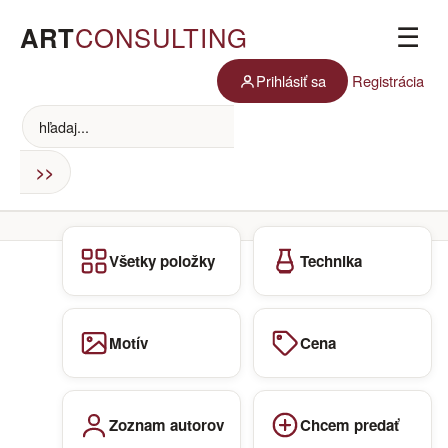
ART
CONSULTING
☰
Prihlásiť sa
Registrácia
Všetky položky
Technika
Motív
Cena
Zoznam autorov
Chcem predať