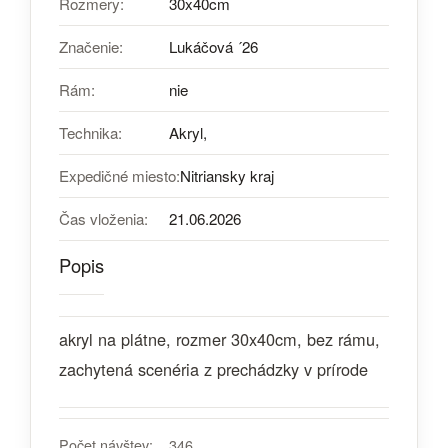
Rozmery:
30x40cm
Značenie:
Lukáčová ´26
Rám:
nie
Technika:
Akryl,
Expedičné miesto:
Nitriansky kraj
Čas vloženia:
21.06.2026
Popis
akryl na plátne, rozmer 30x40cm, bez rámu,
zachytená scenéria z prechádzky v prírode
Počet návštev:
346