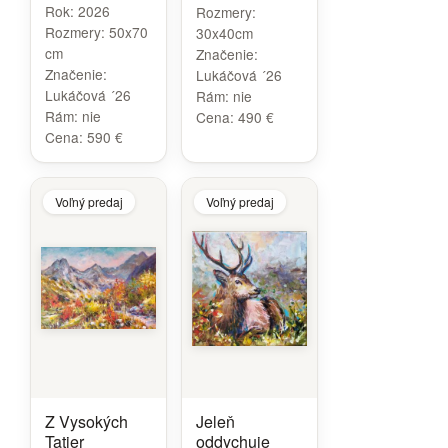
Rok:
2026
Rozmery:
Rozmery:
50x70
30x40cm
cm
Značenie:
Značenie:
Lukáčová ´26
Lukáčová ´26
Rám:
nie
Rám:
nie
Cena:
490 €
Cena:
590 €
Voľný predaj
Voľný predaj
Z Vysokých
Jeleň
Tatier
oddychuje