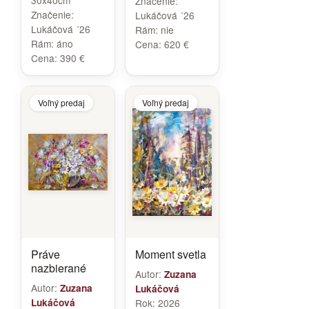
30x40cm
Značenie:
Značenie:
Lukáčová ´26
Lukáčová ´26
Rám:
nie
Rám:
áno
Cena:
620 €
Cena:
390 €
Voľný predaj
Voľný predaj
Práve
Moment svetla
nazbierané
Autor:
Zuzana
Autor:
Zuzana
Lukáčová
Lukáčová
Rok:
2026