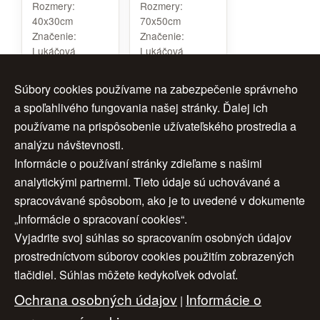
Rozmery:
Rozmery:
40x30cm
70x50cm
Značenie:
Značenie:
Lukáčová
Lukáčová
Rám:
nie
Rám:
nie
Cena:
450 €
Cena:
600 €
Súbory cookies používame na zabezpečenie správneho
a spoľahlivého fungovania našej stránky. Ďalej ich
používame na prispôsobenie užívateľského prostredia a
analýzu návštevnosti.
1
2
ďalej >
Informácie o používaní stránky zdieľame s našimi
analytickými partnermi. Tieto údaje sú uchovávané a
>>
spracovávané spôsobom, ako je to uvedené v dokumente
„Informácie o spracovaní cookies“.
Vyjadrite svoj súhlas so spracovaním osobných údajov
Úvod
|
O nás
|
Obchodné podmienky
|
prostredníctvom súborov cookies použitím zobrazených
tlačidiel. Súhlas môžete kedykoľvek odvolať.
Ochrana osobných údajov
|
Cookies
|
Ochrana osobných údajov
Informácie o
Nastavenia cookies
|
Cenník
|
|
Aktuality
|
Kontakt