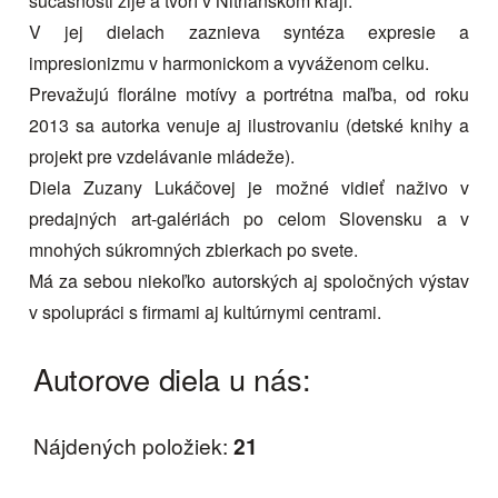
súčasnosti žije a tvorí v Nitrianskom kraji.
V jej dielach zaznieva syntéza expresie a
impresionizmu v harmonickom a vyváženom celku.
Prevažujú florálne motívy a portrétna maľba, od roku
2013 sa autorka venuje aj ilustrovaniu (detské knihy a
projekt pre vzdelávanie mládeže).
Diela Zuzany Lukáčovej je možné vidieť naživo v
predajných art-galériách po celom Slovensku a v
mnohých súkromných zbierkach po svete.
Má za sebou niekoľko autorských aj spoločných výstav
v spolupráci s firmami aj kultúrnymi centrami.
Autorove diela u nás:
Nájdených položiek:
21