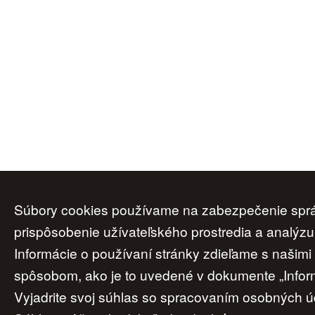
Súbory cookies používame na zabezpečenie správ
Úvod
|
O nás
|
Obchodné podmienky
|
prispôsobenie užívateľského prostredia a analýzu
Informácie o používaní stránky zdieľame s našim
spôsobom, ako je to uvedené v dokumente „Inform
Vyjadrite svoj súhlas so spracovaním osobných úd