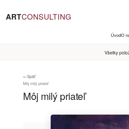
ART
CONSULTING
Úvod
O n
Všetky polo
←
Späť
Môj milý priateľ
Môj milý priateľ