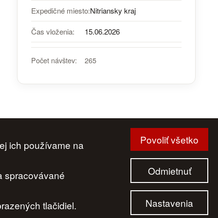
Expedičné miesto:
Nitriansky kraj
Čas vloženia:
15.06.2026
Počet návštev:
265
Povoliť všetko
ej ich používame na
|
Cenník
|
Aktuality
|
Kontakt
|
Odkazy
Odmietnuť
 a spracovávané
Nastavenia
azených tlačidiel.