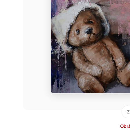
Z
Obr