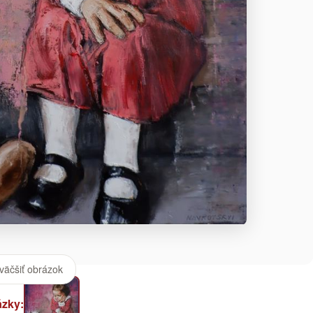
väčšiť obrázok
ázky: