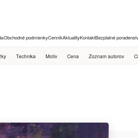
ás
Obchodné podmienky
Cenník
Aktuality
Kontakt
Bezplatné poradenst
žky
Technika
Motív
Cena
Zoznam autorov
C