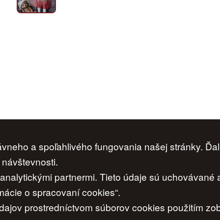
neho a spoľahlivého fungovania našej stránky. Ďal
Ochrana osobných údajov
|
Cookies
|
Nastavenia cookies
 návštevnosti.
i analytickými partnermi. Tieto údaje sú uchovávané
www.artconsulting.sk
ácie o spracovaní cookies“.
© 2006-2026 ART CONSULTING, Všetky práva vyhradené
ajov prostredníctvom súborov cookies použitím zobr