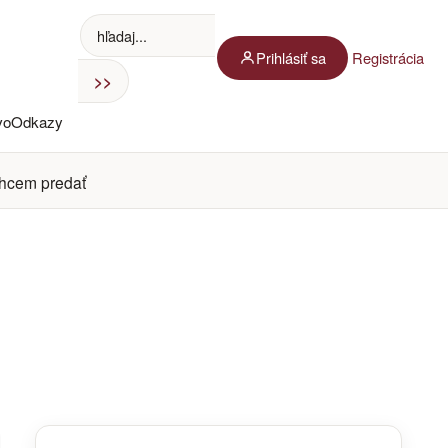
Prihlásiť sa
Registrácia
vo
Odkazy
hcem predať