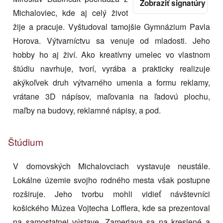
Michaloviec, kde aj celý život
žije a pracuje. Vyštudoval tamojšie Gymnázium Pavla
Horova. Výtvarníctvu sa venuje od mladosti. Jeho
hobby ho aj živí. Ako kreatívny umelec vo vlastnom
štúdiu navrhuje, tvorí, vyrába a prakticky realizuje
akýkoľvek druh výtvarného umenia a formu reklamy,
vrátane 3D nápísov, maľovania na ľadovú plochu,
maľby na budovy, reklamné nápisy, a pod.
Štúdium
V domovských Michalovciach vystavuje neustále.
Lokálne územie svojho rodného mesta však postupne
rozširuje. Jeho tvorbu mohli vidieť návštevníci
košického Múzea Vojtecha Lofflera, kde sa prezentoval
na samostatnej výstave. Zameriava sa na kreslené a