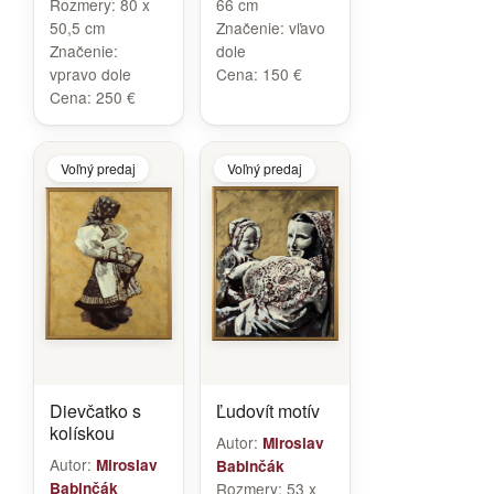
Rozmery:
80 x
66 cm
50,5 cm
Značenie:
vľavo
Značenie:
dole
vpravo dole
Cena:
150 €
Cena:
250 €
Voľný predaj
Voľný predaj
Dievčatko s
Ľudovít motív
kolískou
Autor:
Miroslav
Autor:
Miroslav
Babinčák
Babinčák
Rozmery:
53 x