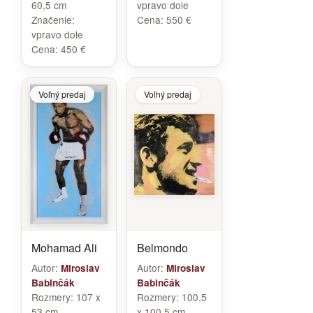
60,5 cm
vpravo dole
Značenie:
Cena:
550 €
vpravo dole
Cena:
450 €
Voľný predaj
Voľný predaj
Mohamad Ali
Belmondo
Autor:
Autor:
Miroslav
Miroslav
Babinčák
Babinčák
Rozmery:
107 x
Rozmery:
100,5
53 cm
x 100,5 cm