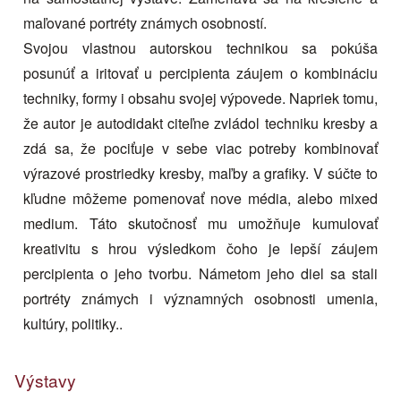
maľované portréty známych osobností.
Svojou vlastnou autorskou technikou sa pokúša
posunúť a iritovať u percipienta záujem o kombináciu
techniky, formy i obsahu svojej výpovede. Napriek tomu,
že autor je autodidakt citeľne zvládol techniku kresby a
zdá sa, že pociťuje v sebe viac potreby kombinovať
výrazové prostriedky kresby, maľby a grafiky. V súčte to
kľudne môžeme pomenovať nove média, alebo mixed
medium. Táto skutočnosť mu umožňuje kumulovať
kreativitu s hrou výsledkom čoho je lepší záujem
percipienta o jeho tvorbu. Námetom jeho diel sa stali
portréty známych i významných osobnosti umenia,
kultúry, politiky..
Výstavy