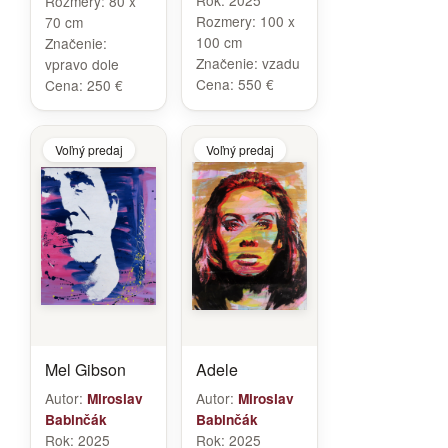
Rok:
2025
Rozmery:
80 x
Rozmery:
100 x
70 cm
100 cm
Značenie:
Značenie:
vzadu
vpravo dole
Cena:
550 €
Cena:
250 €
Voľný predaj
Voľný predaj
Mel Gibson
Adele
Autor:
Autor:
Miroslav
Miroslav
Babinčák
Babinčák
Rok:
2025
Rok:
2025