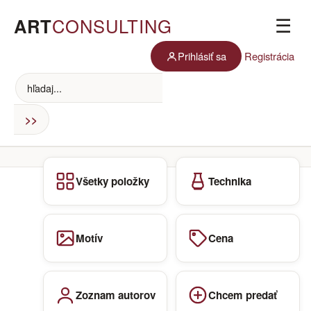
ART
CONSULTING
☰
Prihlásiť sa
Registrácia
Všetky položky
Technika
Motív
Cena
Zoznam autorov
Chcem predať