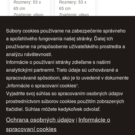
Rozmery:
53 x
Rozmery:
53 x
65 cm
65 cm
Značenie:
vľavo
Značenie:
vľavo
dole
dole
Cena:
150 €
Cena:
150 €
Súbory cookies používame na zabezpečenie správneho
a spoľahlivého fungovania našej stránky. Ďalej ich
používame na prispôsobenie užívateľského prostredia a
analýzu návštevnosti.
1
2
ďalej >
Informácie o používaní stránky zdieľame s našimi
analytickými partnermi. Tieto údaje sú uchovávané a
>>
spracovávané spôsobom, ako je to uvedené v dokumente
„Informácie o spracovaní cookies“.
Vyjadrite svoj súhlas so spracovaním osobných údajov
Úvod
|
O nás
|
Obchodné podmienky
|
prostredníctvom súborov cookies použitím zobrazených
tlačidiel. Súhlas môžete kedykoľvek odvolať.
Ochrana osobných údajov
|
Cookies
|
Ochrana osobných údajov
Informácie o
Nastavenia cookies
|
Cenník
|
|
Aktuality
|
Kontakt
spracovaní cookies
|
Odkazy