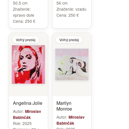
50,5 cm
56 cm
Značenie:
Značenie:
vzadu
vpravo dole
Cena:
250 €
Cena:
250 €
Voľný predaj
Voľný predaj
Angelina Jolie
Marilyn
Monroe
Autor:
Miroslav
Autor:
Miroslav
Babinčák
Rok:
2025
Babinčák