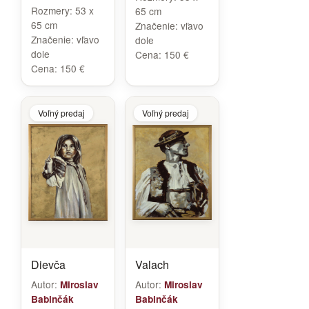
Rozmery:
53 x
65 cm
65 cm
Značenie:
vľavo
Značenie:
vľavo
dole
dole
Cena:
150 €
Cena:
150 €
Voľný predaj
Voľný predaj
Dievča
Valach
Autor:
Autor:
Miroslav
Miroslav
Babinčák
Babinčák