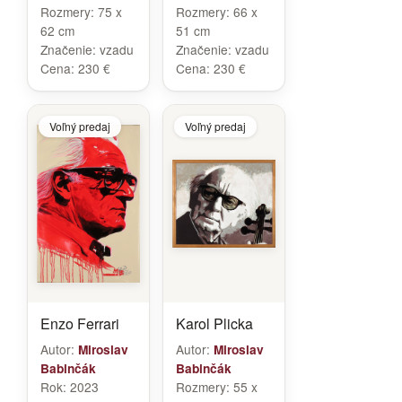
Rozmery:
75 x
Rozmery:
66 x
62 cm
51 cm
Značenie:
vzadu
Značenie:
vzadu
Cena:
230 €
Cena:
230 €
Voľný predaj
Voľný predaj
Enzo Ferrari
Karol Plicka
Autor:
Autor:
Miroslav
Miroslav
Babinčák
Babinčák
Rok:
2023
Rozmery:
55 x