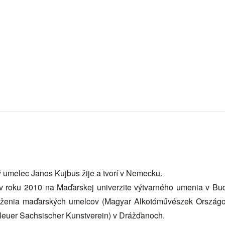
 umelec Janos Kujbus žije a tvorí v Nemecku.
v roku 2010 na Maďarskej univerzite výtvarného umenia v Bud
ženia maďarských umelcov (Magyar Alkotóművészek Országos
euer Sachsischer Kunstverein) v Drážďanoch.