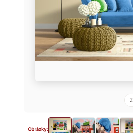
Z
Obrázky: