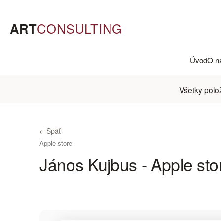
ART
CONSULTING
Úvod
O n
Všetky polo
←
Späť
Apple store
János Kujbus - Apple sto