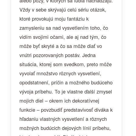
alebo pózy, v ktorých sa ľudia nachádzajú.
Vždy v sebe skrývajú celú sériu otázok,
ktoré provokujú moju fantáziu k
zamysleniu sa nad vysvetlením toho, čo
vidím svojimi očami, ale aj nad tým, čo
môže byť skryté a čo sa môže diať vo
vnútri pozorovaných postáv. Jedna
situácia, ktorej som svedkom, preto môže
vyvolať množstvo rôznych vysvetlení,
opodstatnení, príčin a možného budúceho
vývoja príbehu. To je vlastne ďalší zmysel
mojich diel – okrem ich dekoratívnej
funkcie – povzbudiť predstavivosť diváka k
hľadaniu vlastných vysvetlení a rôznych
možných budúcich dejových línií príbehu,