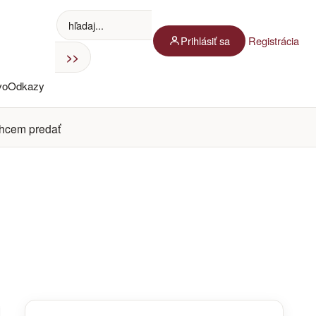
Prihlásiť sa
Registrácia
vo
Odkazy
hcem predať