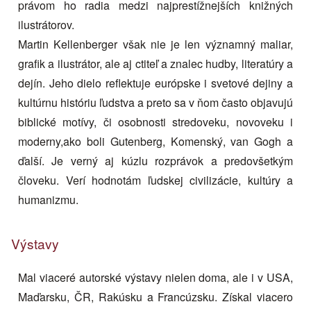
právom ho radia medzi najprestížnejších knižných
ilustrátorov.
Martin Kellenberger však nie je len významný maliar,
grafik a ilustrátor, ale aj ctiteľ a znalec hudby, literatúry a
dejín. Jeho dielo reflektuje európske i svetové dejiny a
kultúrnu históriu ľudstva a preto sa v ňom často objavujú
biblické motívy, či osobnosti stredoveku, novoveku i
moderny,ako boli Gutenberg, Komenský, van Gogh a
ďalší. Je verný aj kúzlu rozprávok a predovšetkým
človeku. Verí hodnotám ľudskej civilizácie, kultúry a
humanizmu.
Výstavy
Mal viaceré autorské výstavy nielen doma, ale i v USA,
Maďarsku, ČR, Rakúsku a Francúzsku. Získal viacero