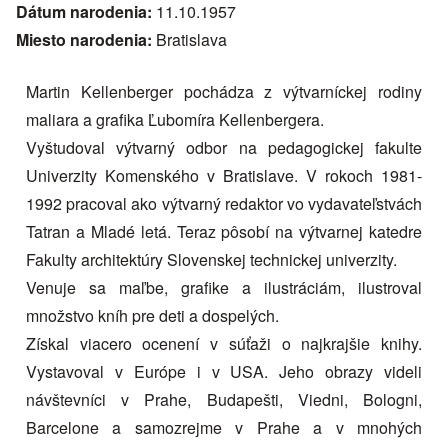
Dátum narodenia:
11.10.1957
Miesto narodenia:
Bratislava
Martin Kellenberger pochádza z výtvarníckej rodiny
maliara a grafika Ľubomíra Kellenbergera.
Vyštudoval výtvarný odbor na pedagogickej fakulte
Univerzity Komenského v Bratislave. V rokoch 1981-
1992 pracoval ako výtvarný redaktor vo vydavateľstvách
Tatran a Mladé letá. Teraz pôsobí na výtvarnej katedre
Fakulty architektúry Slovenskej technickej univerzity.
Venuje sa maľbe, grafike a ilustráciám, ilustroval
množstvo kníh pre deti a dospelých.
Získal viacero ocenení v súťaži o najkrajšie knihy.
Vystavoval v Európe i v USA. Jeho obrazy videli
návštevníci v Prahe, Budapešti, Viedni, Bologni,
Barcelone a samozrejme v Prahe a v mnohých