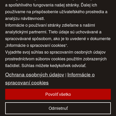
a spoľahlivého fungovania našej stránky. Ďalej ich
Kellenberger
Kellenberger
Rok:
2025
Rok:
2018
používame na prispôsobenie užívateľského prostredia a
Rozmery:
70 x 100 cm
Rozmery:
60 x 90 cm
analýzu návštevnosti.
Značenie:
ano
Značenie:
ano
Informácie o používaní stránky zdieľame s našimi
Rám:
nie
Rám:
nie
analytickými partnermi. Tieto údaje sú uchovávané a
Cena:
3 500 €
Cena:
3 000 €
spracovávané spôsobom, ako je to uvedené v dokumente
„Informácie o spracovaní cookies“.
Vyjadrite svoj súhlas so spracovaním osobných údajov
Úvod
|
O nás
|
Obchodné podmienky
|
prostredníctvom súborov cookies použitím zobrazených
tlačidiel. Súhlas môžete kedykoľvek odvolať.
Ochrana osobných údajov
|
Cookies
|
Ochrana osobných údajov
Informácie o
Nastavenia cookies
|
Cenník
|
|
Aktuality
|
Kontakt
spracovaní cookies
|
Odkazy
Povoliť všetko
www.artconsulting.sk
© 2006-2026 ART CONSULTING, Všetky práva vyhradené
Odmietnuť