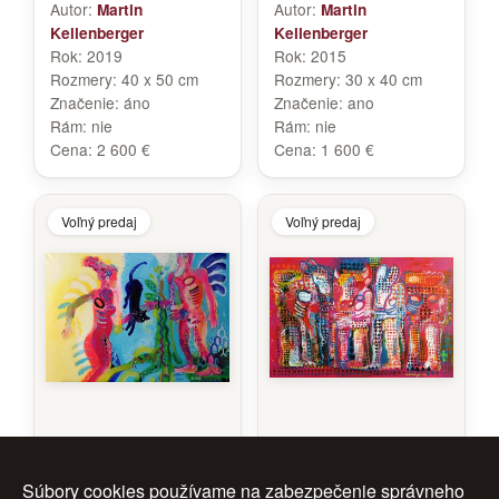
Autor:
Autor:
Martin
Martin
Kellenberger
Kellenberger
Rok:
2019
Rok:
2015
Rozmery:
40 x 50 cm
Rozmery:
30 x 40 cm
Značenie:
áno
Značenie:
ano
Rám:
nie
Rám:
nie
Cena:
2 600 €
Cena:
1 600 €
Voľný predaj
Voľný predaj
Adam hľadá Evu
Kapitál
Súbory cookies používame na zabezpečenie správneho
Autor:
Autor:
Martin
Martin