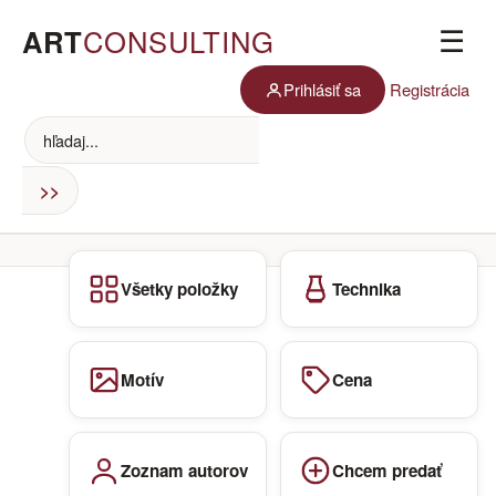
ART
CONSULTING
☰
Prihlásiť sa
Registrácia
Všetky položky
Technika
Motív
Cena
Zoznam autorov
Chcem predať