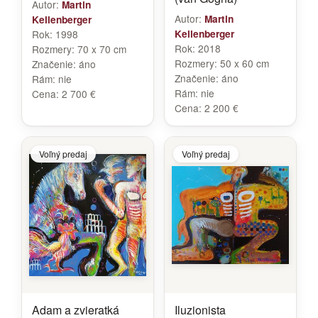
Autor:
Martin
Autor:
Martin
Kellenberger
Rok:
1998
Kellenberger
Rok:
2018
Rozmery:
70 x 70 cm
Rozmery:
50 x 60 cm
Značenie:
áno
Značenie:
áno
Rám:
nie
Rám:
nie
Cena:
2 700 €
Cena:
2 200 €
Voľný predaj
Voľný predaj
Adam a zvieratká
Iluzionista