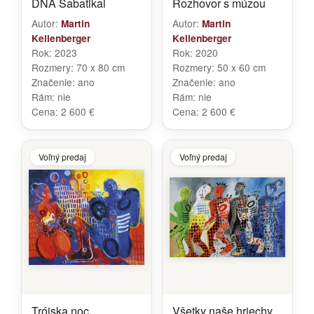
DNA Sabatikal
Rozhovor s múzou
Autor:
Autor:
Martin
Martin
Kellenberger
Kellenberger
Rok:
2023
Rok:
2020
Rozmery:
70 x 80 cm
Rozmery:
50 x 60 cm
Značenie:
ano
Značenie:
ano
Rám:
nie
Rám:
nie
Cena:
2 600 €
Cena:
2 600 €
Voľný predaj
Voľný predaj
Trójska noc
Všetky naše hriechy