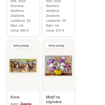
Rok:
2025
Rok:
2025
Rozmery:
Rozmery:
60x80cm
40x50cm
Značenie:
Značenie:
Lukáčová ´25
Lukáčová ´25
Rám:
nie
Rám:
nie
Cena:
890 €
Cena:
670 €
Voľný predaj
Voľný predaj
Kone
Motýľ na
orgováne
Autor:
Zuzana