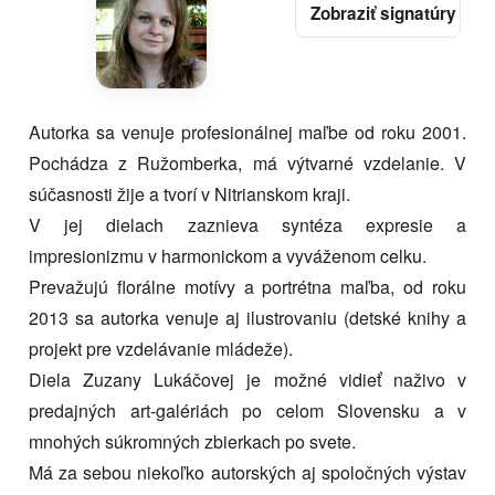
Autorka sa venuje profesionálnej maľbe od roku 2001.
Pochádza z Ružomberka, má výtvarné vzdelanie. V
súčasnosti žije a tvorí v Nitrianskom kraji.
V jej dielach zaznieva syntéza expresie a
impresionizmu v harmonickom a vyváženom celku.
Prevažujú florálne motívy a portrétna maľba, od roku
2013 sa autorka venuje aj ilustrovaniu (detské knihy a
projekt pre vzdelávanie mládeže).
Diela Zuzany Lukáčovej je možné vidieť naživo v
predajných art-galériách po celom Slovensku a v
mnohých súkromných zbierkach po svete.
Má za sebou niekoľko autorských aj spoločných výstav