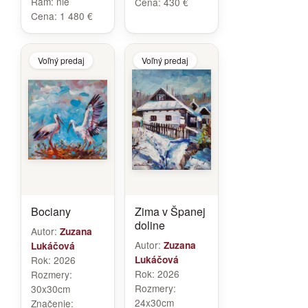
Rám:
nie
Cena:
430 €
Cena:
1 480 €
Voľný predaj
Voľný predaj
Bociany
Zima v Španej
doline
Autor:
Zuzana
Autor:
Zuzana
Lukáčová
Rok:
2026
Lukáčová
Rok:
2026
Rozmery:
Rozmery:
30x30cm
24x30cm
Značenie: