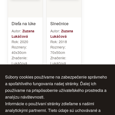
Dieťa na lúke
Slnečnice
Autor:
Autor:
Zuzana
Zuzana
Lukáčová
Lukáčová
Rok:
2020
Rok:
2018
Rozmery:
Rozmery:
40x30cm
70x50cm
Značenie:
Značenie:
Lukáčová
Lukáčová
Rám:
nie
Rám:
nie
Cena:
450 €
Cena:
600 €
Súbory cookies používame na zabezpečenie správneho
a spoľahlivého fungovania našej stránky. Ďalej ich
používame na prispôsobenie užívateľského prostredia a
analýzu návštevnosti.
1
2
ďalej >
Informácie o používaní stránky zdieľame s našimi
analytickými partnermi. Tieto údaje sú uchovávané a
>>