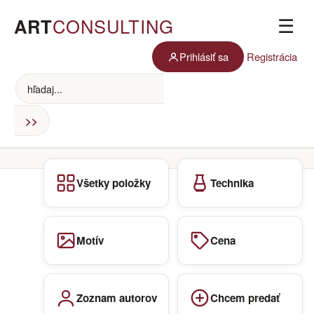
ART
CONSULTING
☰
Prihlásiť sa
Registrácia
Všetky položky
Technika
Motív
Cena
Zoznam autorov
Chcem predať