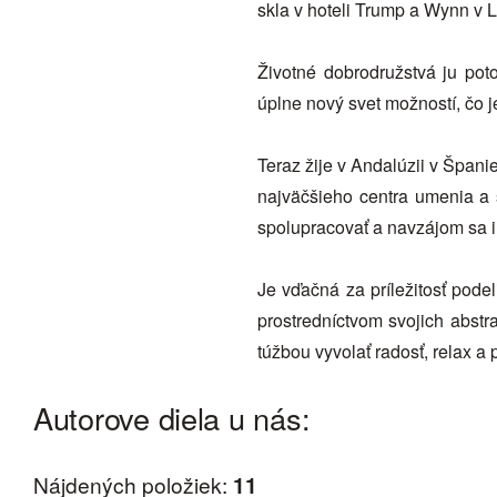
skla v hoteli Trump a Wynn v 
Životné dobrodružstvá ju pot
úplne nový svet možností, čo 
Teraz žije v Andalúzii v Španie
najväčšieho centra umenia a s
spolupracovať a navzájom sa i
Je vďačná za príležitosť pode
prostredníctvom svojich abstr
túžbou vyvolať radosť, relax a 
Autorove diela u nás:
Nájdených položiek:
11