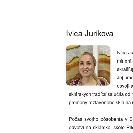
Ivica Jurikova
Ivica J
minerá
skrášľuj
Jej ume
osvojil
sklárskych tradícií sa učila od
premeny roztaveného skla na ú
Počas svojho pôsobenia v Sp
odvetví na sklárskej škole Pi