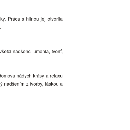
. Práca s hlinou jej otvorila
.
šetci nadšenci umenia, tvoriť,
a domova nádych krásy a relaxu
ný nadšením z tvorby, láskou a