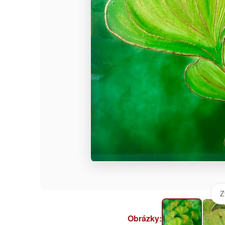
Z
Obrázky: