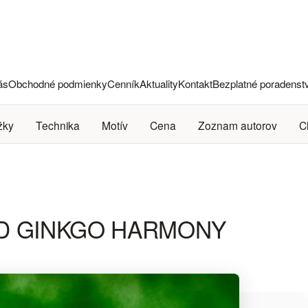
ás
Obchodné podmienky
Cenník
Aktuality
Kontakt
Bezplatné poradenst
žky
Technika
Motív
Cena
Zoznam autorov
C
RALD GINKGO HARMONY