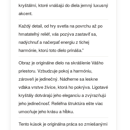
kryštálmi, ktoré vnášajú do diela jemný luxusný
akcent.
Každý detail, od hry svetla na povrchu až po
hmatateľný reliéf, vás pozýva zastaviť sa,
nadýchnuť a načerpať energiu z tichej
harmónie, ktorú toto dielo prináša.”
Obraz je originálne dielo na skrášlenie Vášho
priestoru. Vzbudzuje pokoj a harmóniu,
zároveň je jedinečný. Nádherne sa leskne
vďaka vrstve živice, ktorá ho pokrýva. Ligotavé
kryštály dotvárajú jeho eleganciu a zvýrazňujú
jeho jedinečnosť. Reliéfna štruktúra ešte viac
umocňuje jeho krásu a hĺbku.
Tento kúsok je originálna práca so zmiešanými