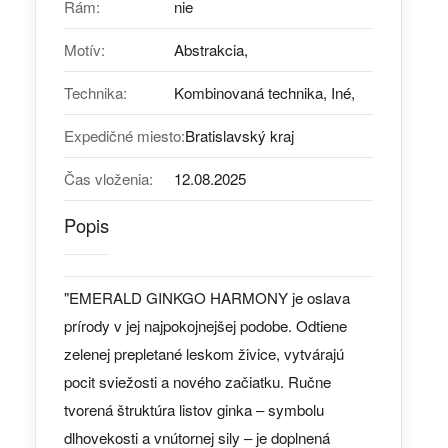
Rám:
nie
Motív:
Abstrakcia,
Technika:
Kombinovaná technika, Iné,
Expedičné miesto:
Bratislavský kraj
Čas vloženia:
12.08.2025
Popis
"EMERALD GINKGO HARMONY je oslava
prírody v jej najpokojnejšej podobe. Odtiene
zelenej prepletané leskom živice, vytvárajú
pocit sviežosti a nového začiatku. Ručne
tvorená štruktúra listov ginka – symbolu
dlhovekosti a vnútornej sily – je doplnená