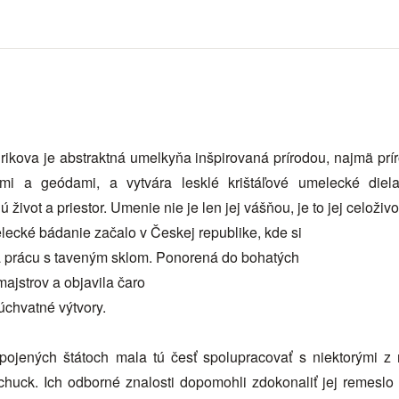
urikova je abstraktná umelkyňa inšpirovaná prírodou, najmä pr
lmi a geódami, a vytvára lesklé krištáľové umelecké diela
ú život a priestor. Umenie nie je len jej vášňou, je to jej celoživ
lecké bádanie začalo v Českej republike, kde si
a prácu s taveným sklom. Ponorená do bohatých
 majstrov a objavila čaro
chvatné výtvory.
ojených štátoch mala tú česť spolupracovať s niektorými z 
lchuck. Ich odborné znalosti dopomohli zdokonaliť jej remesl