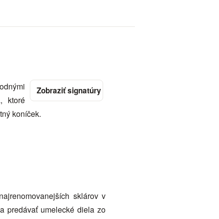
írodnými
, ktoré
otný koníček.
najrenomovanejších sklárov v
o a predávať umelecké diela zo