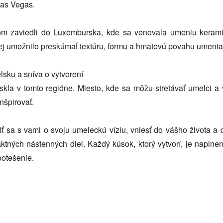
Las Vegas.
om zaviedli do Luxemburska, kde sa venovala umeniu keramiky
jej umožnilo preskúmať textúru, formu a hmatovú povahu umenia
lsku a sníva o vytvorení
kla v tomto regióne. Miesto, kde sa môžu stretávať umelci a v
nšpirovať.
liť sa s vami o svoju umeleckú víziu, vniesť do vášho života 
aktných nástenných diel. Každý kúsok, ktorý vytvorí, je naplne
potešenie.