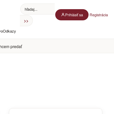
Prihlásiť sa
Registrácia
vo
Odkazy
hcem predať