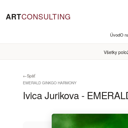
ART
CONSULTING
Úvod
O n
Všetky polo
←
Späť
EMERALD GINKGO HARMONY
Ivica Jurikova - EME