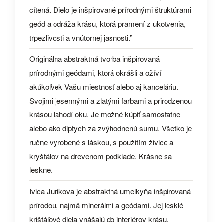
cítená. Dielo je inšpirované prírodnými štruktúrami
geód a odráža krásu, ktorá pramení z ukotvenia,
trpezlivosti a vnútornej jasnosti.”
Originálna abstraktná tvorba inšpirovaná
prírodnými geódami, ktorá okrášli a ožíví
akúkoľvek Vašu miestnosť alebo aj kanceláriu.
Svojimi jesennými a zlatými farbami a prirodzenou
krásou lahodí oku. Je možné kúpiť samostatne
alebo ako diptych za zvýhodnenú sumu. Všetko je
ručne vyrobené s láskou, s použitím živice a
kryštálov na drevenom podklade. Krásne sa
leskne.
Ivica Jurikova je abstraktná umelkyňa inšpirovaná
prírodou, najmä minerálmi a geódami. Jej lesklé
krištáľové diela vnášajú do interiérov krásu,