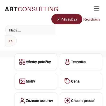
ART
CONSULTING
☰
Prihlásiť sa
Registrácia
Všetky položky
Technika
Motív
Cena
Zoznam autorov
Chcem predať