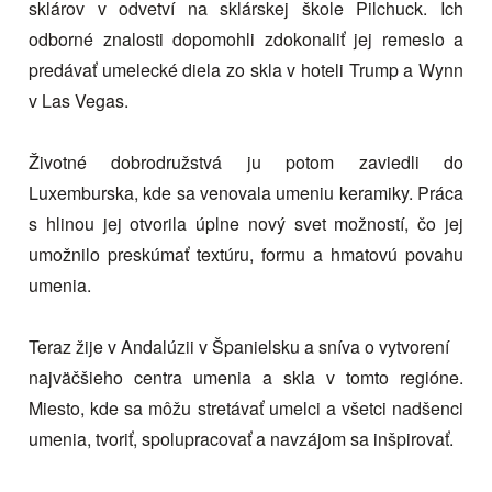
sklárov v odvetví na sklárskej škole Pilchuck. Ich
odborné znalosti dopomohli zdokonaliť jej remeslo a
predávať umelecké diela zo skla v hoteli Trump a Wynn
v Las Vegas.
Životné dobrodružstvá ju potom zaviedli do
Luxemburska, kde sa venovala umeniu keramiky. Práca
s hlinou jej otvorila úplne nový svet možností, čo jej
umožnilo preskúmať textúru, formu a hmatovú povahu
umenia.
Teraz žije v Andalúzii v Španielsku a sníva o vytvorení
najväčšieho centra umenia a skla v tomto regióne.
Miesto, kde sa môžu stretávať umelci a všetci nadšenci
umenia, tvoriť, spolupracovať a navzájom sa inšpirovať.