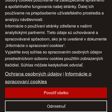
a spoľahlivého fungovania našej stránky. Ďalej ich
Autor:
Ivica Jurikova
Rok:
2025
používame na prispôsobenie užívateľského prostredia a
Rozmery:
100x80 cm
analýzu návštevnosti.
Značenie:
vpravo dole
Informácie o používaní stránky zdieľame s našimi
Rám:
nie
analytickými partnermi. Tieto údaje sú uchovávané a
Cena:
900 €
spracovávané spôsobom, ako je to uvedené v dokumente
„Informácie o spracovaní cookies“.
Vyjadrite svoj súhlas so spracovaním osobných údajov
Úvod
|
O nás
|
Obchodné podmienky
|
prostredníctvom súborov cookies použitím zobrazených
tlačidiel. Súhlas môžete kedykoľvek odvolať.
Ochrana osobných údajov
|
Cookies
|
Ochrana osobných údajov
Informácie o
Nastavenia cookies
|
Cenník
|
|
Aktuality
|
Kontakt
spracovaní cookies
|
Odkazy
Povoliť všetko
www.artconsulting.sk
© 2006-2026 ART CONSULTING, Všetky práva vyhradené
Odmietnuť