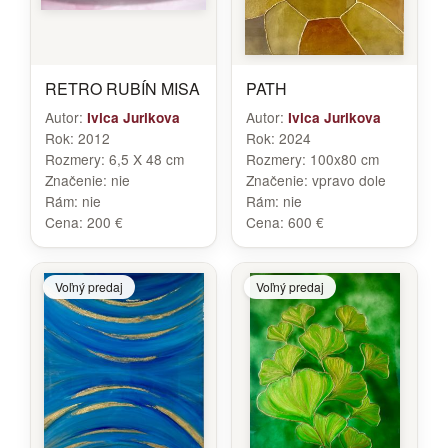
RETRO RUBÍN MISA
PATH
Autor:
Autor:
Ivica Jurikova
Ivica Jurikova
Rok:
2012
Rok:
2024
Rozmery:
6,5 X 48 cm
Rozmery:
100x80 cm
Značenie:
nie
Značenie:
vpravo dole
Rám:
nie
Rám:
nie
Cena:
200 €
Cena:
600 €
Voľný predaj
Voľný predaj