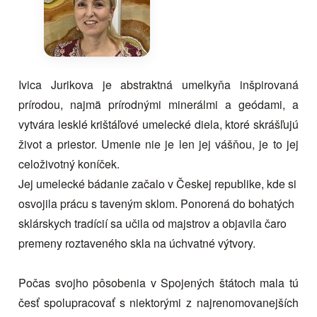
Ivica Jurikova je abstraktná umelkyňa inšpirovaná
prírodou, najmä prírodnými minerálmi a geódami, a
vytvára lesklé krištáľové umelecké diela, ktoré skrášľujú
život a priestor. Umenie nie je len jej vášňou, je to jej
celoživotný koníček.
Jej umelecké bádanie začalo v Českej republike, kde si
osvojila prácu s taveným sklom. Ponorená do bohatých
sklárskych tradícií sa učila od majstrov a objavila čaro
premeny roztaveného skla na úchvatné výtvory.
Počas svojho pôsobenia v Spojených štátoch mala tú
česť spolupracovať s niektorými z najrenomovanejších