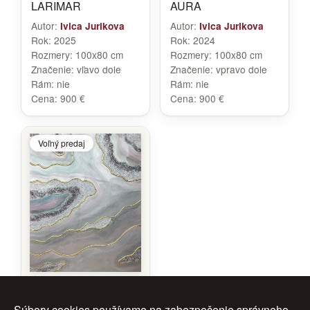
LARIMAR
AURA
Autor:
Autor:
Ivica Jurikova
Ivica Jurikova
Rok:
2025
Rok:
2024
Rozmery:
100x80 cm
Rozmery:
100x80 cm
Značenie:
vľavo dole
Značenie:
vpravo dole
Rám:
nie
Rám:
nie
Cena:
900 €
Cena:
900 €
Voľný predaj
MYSTIC AMETHYST
GLOW
Súbory cookies používame na zabezpečenie správneho