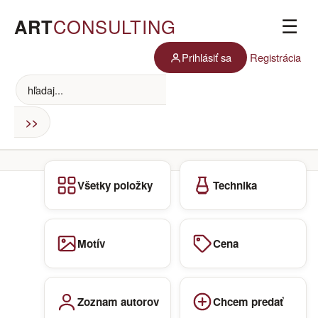
ART
CONSULTING
☰
Prihlásiť sa
Registrácia
Všetky položky
Technika
Motív
Cena
Zoznam autorov
Chcem predať