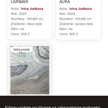
LARIMAR
AURA
Autor:
Autor:
Ivica Jurikova
Ivica Jurikova
Rok:
2025
Rok:
2024
Rozmery:
100x80 cm
Rozmery:
100x80 cm
Značenie:
vľavo dole
Značenie:
vpravo dole
Rám:
nie
Rám:
nie
Cena:
900 €
Cena:
900 €
Voľný predaj
MYSTIC AMETHYST
GLOW
Súbory cookies používame na zabezpečenie správneho