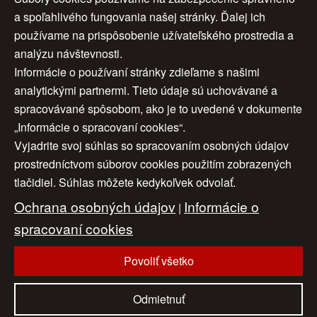
a spoľahlivého fungovania našej stránky. Ďalej ich
Autor:
Ivica Jurikova
Rok:
2025
používame na prispôsobenie užívateľského prostredia a
Rozmery:
100x80 cm
analýzu návštevnosti.
Značenie:
vpravo dole
Informácie o používaní stránky zdieľame s našimi
Rám:
nie
analytickými partnermi. Tieto údaje sú uchovávané a
Cena:
900 €
spracovávané spôsobom, ako je to uvedené v dokumente
„Informácie o spracovaní cookies“.
Vyjadrite svoj súhlas so spracovaním osobných údajov
Úvod
|
O nás
|
Obchodné podmienky
|
prostredníctvom súborov cookies použitím zobrazených
tlačidiel. Súhlas môžete kedykoľvek odvolať.
Ochrana osobných údajov
|
Cookies
|
Ochrana osobných údajov
Informácie o
Nastavenia cookies
|
Cenník
|
|
Aktuality
|
Kontakt
spracovaní cookies
|
Odkazy
Povoliť všetko
www.artconsulting.sk
© 2006-2026 ART CONSULTING, Všetky práva vyhradené
Odmietnuť