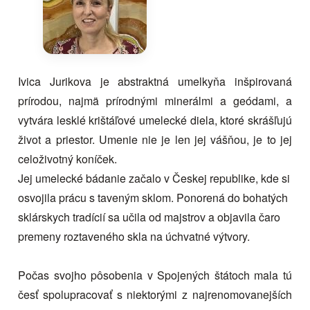
Ivica Jurikova je abstraktná umelkyňa inšpirovaná
prírodou, najmä prírodnými minerálmi a geódami, a
vytvára lesklé krištáľové umelecké diela, ktoré skrášľujú
život a priestor. Umenie nie je len jej vášňou, je to jej
celoživotný koníček.
Jej umelecké bádanie začalo v Českej republike, kde si
osvojila prácu s taveným sklom. Ponorená do bohatých
sklárskych tradícií sa učila od majstrov a objavila čaro
premeny roztaveného skla na úchvatné výtvory.
Počas svojho pôsobenia v Spojených štátoch mala tú
česť spolupracovať s niektorými z najrenomovanejších