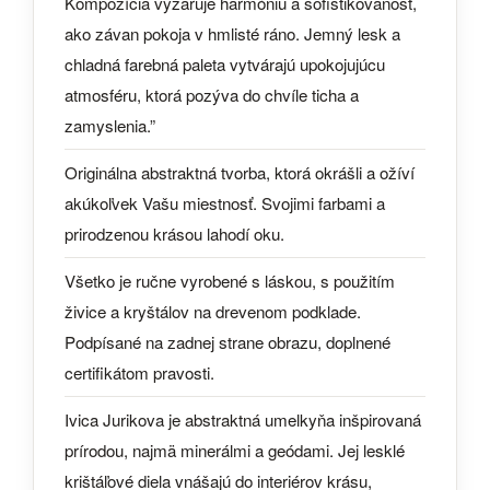
Kompozícia vyžaruje harmóniu a sofistikovanosť,
ako závan pokoja v hmlisté ráno. Jemný lesk a
chladná farebná paleta vytvárajú upokojujúcu
atmosféru, ktorá pozýva do chvíle ticha a
zamyslenia.”
Originálna abstraktná tvorba, ktorá okrášli a ožíví
akúkoľvek Vašu miestnosť. Svojimi farbami a
prirodzenou krásou lahodí oku.
Všetko je ručne vyrobené s láskou, s použitím
živice a kryštálov na drevenom podklade.
Podpísané na zadnej strane obrazu, doplnené
certifikátom pravosti.
Ivica Jurikova je abstraktná umelkyňa inšpirovaná
prírodou, najmä minerálmi a geódami. Jej lesklé
krištáľové diela vnášajú do interiérov krásu,