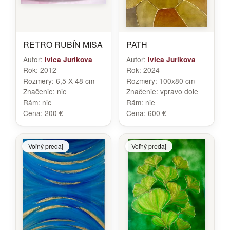
RETRO RUBÍN MISA
PATH
Autor:
Autor:
Ivica Jurikova
Ivica Jurikova
Rok:
2012
Rok:
2024
Rozmery:
6,5 X 48 cm
Rozmery:
100x80 cm
Značenie:
nie
Značenie:
vpravo dole
Rám:
nie
Rám:
nie
Cena:
200 €
Cena:
600 €
Voľný predaj
Voľný predaj