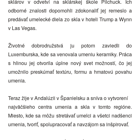
sklárov v odvetví na sklárskej škole Pilchuck. Ich
odborné znalosti dopomohli zdokonaliť jej remeslo a
predávať umelecké diela zo skla v hoteli Trump a Wynn
v Las Vegas.
Životné dobrodružstvá ju potom zaviedli do
Luxemburska, kde sa venovala umeniu keramiky. Práca
s hlinou jej otvorila úplne nový svet možností, čo jej
umožnilo preskúmať textúru, formu a hmatovú povahu
umenia.
Teraz žije v Andalúzii v Španielsku a sníva o vytvorení
najväčšieho centra umenia a skla v tomto regióne.
Miesto, kde sa môžu stretávať umelci a všetci nadšenci
umenia, tvoriť, spolupracovať a navzájom sa inšpirovať.