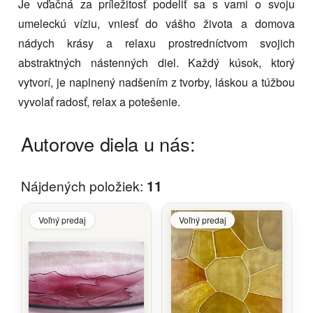
Je vďačná za príležitosť podeliť sa s vami o svoju
umeleckú víziu, vniesť do vášho života a domova
nádych krásy a relaxu prostredníctvom svojich
abstraktných nástenných diel. Každý kúsok, ktorý
vytvorí, je naplnený nadšením z tvorby, láskou a túžbou
vyvolať radosť, relax a potešenie.
Autorove diela u nás:
Nájdených položiek:
11
Voľný predaj
Voľný predaj