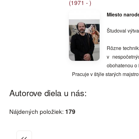
(1971 - )
Miesto narod
Študoval výtva
Rôzne techniky
v nespočetný
obohatenou o i
Pracuje v štýle starých majst
Autorove diela u nás:
Nájdených položiek:
179
<<