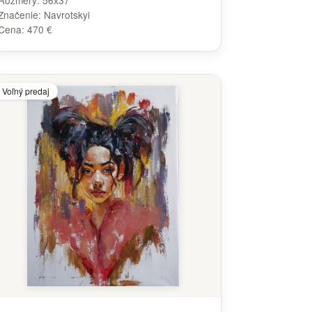
Rozmery:
56х37
Značenie:
Navrotskyi
Cena:
470 €
Voľný predaj