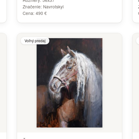
Rozmery:
56х37
Značenie:
Navrotskyi
Cena:
490 €
Voľný predaj