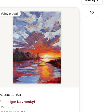
>>
Voľný predaj
západ slnka
Autor:
Igor Navrotskyi
Rok:
2023