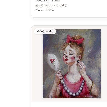
Rozmery:
60x45
Značenie:
Navrotskyi
Cena:
430 €
Voľný predaj