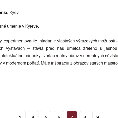
enia:
Kyev
rné umenie v Kyjeve.
, experimentovanie, hľadanie vlastných výrazových možností – 
ch výstavách – stavia pred nás umelca zrelého s jasnou 
ntelektuálne hádanky, tvoriac reálny obraz v nereálnych súvislo
rov v modernom poňatí. Máje inšpiráciu z obrazov starých majstr
3
4
5
6
7
8
9