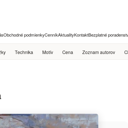
ás
Obchodné podmienky
Cenník
Aktuality
Kontakt
Bezplatné poradenst
žky
Technika
Motív
Cena
Zoznam autorov
C
a