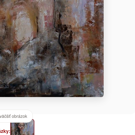
väčšiť obrázok
ázky: