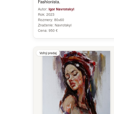
Fashionista.
Autor:
Igor Navrotskyi
Rok:
2023
Rozmery:
80х60
Značenie:
Navrotskyi
Cena:
950 €
Voľný predaj