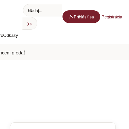
Prihlásiť sa
Registrácia
vo
Odkazy
hcem predať