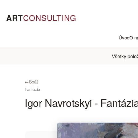
ART
CONSULTING
Úvod
O n
Všetky polo
←
Späť
Fantázia
Igor Navrotskyi - Fantázi