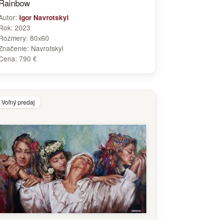
Rainbow
Autor:
Igor Navrotskyi
Rok:
2023
Rozmery:
80х60
Značenie:
Navrotskyi
Cena:
790 €
Voľný predaj