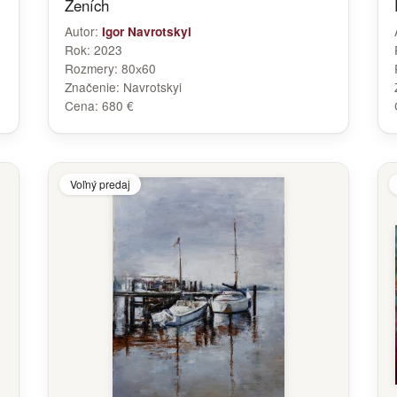
Ženích
Autor:
Igor Navrotskyi
Rok:
2023
Rozmery:
80х60
Značenie:
Navrotskyi
Cena:
680 €
Voľný predaj