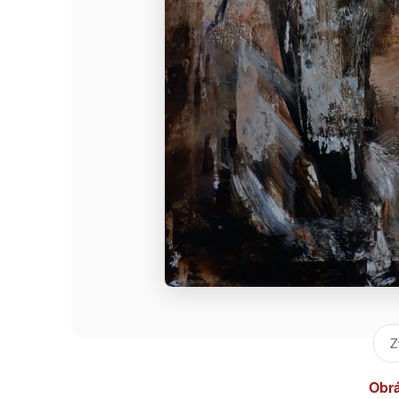
Z
Obr