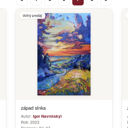
Voľný predaj
západ slnka
Autor:
Igor Navrotskyi
Rok:
2023