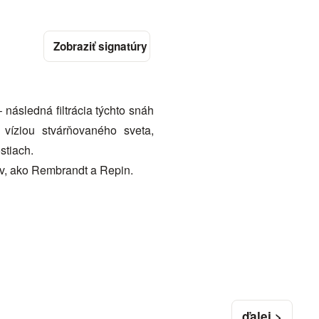
následná filtrácia týchto snáh
víziou stvárňovaného sveta,
stiach.
ov, ako Rembrandt a Repin.
ďalej >