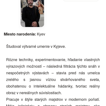
Miesto narodenia:
Kyev
Študoval výtvarné umenie v Kyjeve.
Rôzne techniky, experimentovanie, hľadanie vlastných
výrazových možností – následná filtrácia týchto snáh v
nespočetných výstavách – stavia pred nás umelca
zrelého s jasnou víziou stvárňovaného sveta,
obohatenou o intelektuálne hádanky, tvoriac reálny
obraz v nereálnych súvislostiach.
Pracuje v štýle starých majstrov v modernom poňatí.
Máje inšpiráciu z obrazov starých majstrov, ako