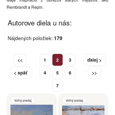
Rembrandt a Repin.
Autorove diela u nás:
Nájdených položiek:
179
<<
1
2
3
ďalej >
< späť
4
5
6
>>
7
Voľný predaj
Voľný predaj