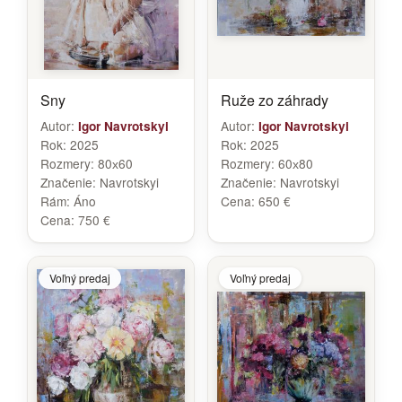
Sny
Ruže zo záhrady
Autor:
Autor:
Igor Navrotskyi
Igor Navrotskyi
Rok:
2025
Rok:
2025
Rozmery:
80х60
Rozmery:
60х80
Značenie:
Navrotskyi
Značenie:
Navrotskyi
Rám:
Áno
Cena:
650 €
Cena:
750 €
Voľný predaj
Voľný predaj