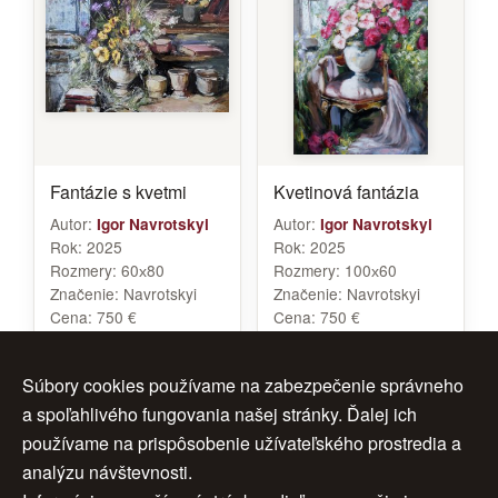
Fantázie s kvetmi
Kvetinová fantázia
Autor:
Autor:
Igor Navrotskyi
Igor Navrotskyi
Rok:
2025
Rok:
2025
Rozmery:
60х80
Rozmery:
100х60
Značenie:
Navrotskyi
Značenie:
Navrotskyi
Cena:
750 €
Cena:
750 €
Súbory cookies používame na zabezpečenie správneho
a spoľahlivého fungovania našej stránky. Ďalej ich
<<
1
2
3
ďalej >
používame na prispôsobenie užívateľského prostredia a
analýzu návštevnosti.
< späť
4
5
6
>>