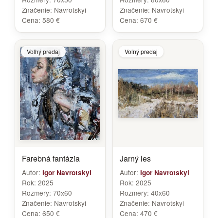
Značenie:
Navrotskyi
Značenie:
Navrotskyi
Cena:
580 €
Cena:
670 €
Voľný predaj
Voľný predaj
Farebná fantázia
Jarný les
Autor:
Autor:
Igor Navrotskyi
Igor Navrotskyi
Rok:
2025
Rok:
2025
Rozmery:
70х60
Rozmery:
40x60
Značenie:
Navrotskyi
Značenie:
Navrotskyi
Cena:
650 €
Cena:
470 €