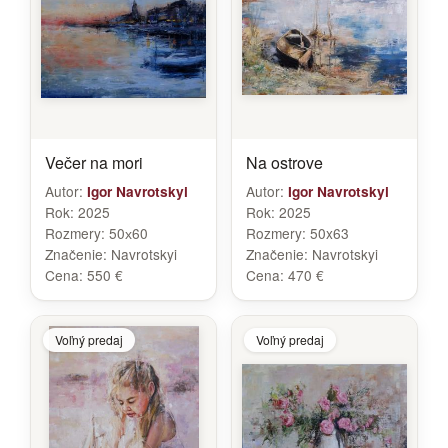
Večer na mori
Na ostrove
Autor:
Autor:
Igor Navrotskyi
Igor Navrotskyi
Rok:
2025
Rok:
2025
Rozmery:
50х60
Rozmery:
50x63
Značenie:
Navrotskyi
Značenie:
Navrotskyi
Cena:
550 €
Cena:
470 €
Voľný predaj
Voľný predaj