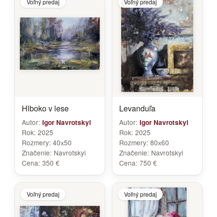
Voľný predaj
Voľný predaj
Hlboko v lese
Levanduľa
Autor:
Autor:
Igor Navrotskyi
Igor Navrotskyi
Rok:
2025
Rok:
2025
Rozmery:
40х50
Rozmery:
80х60
Značenie:
Navrotskyi
Značenie:
Navrotskyi
Cena:
350 €
Cena:
750 €
Voľný predaj
Voľný predaj