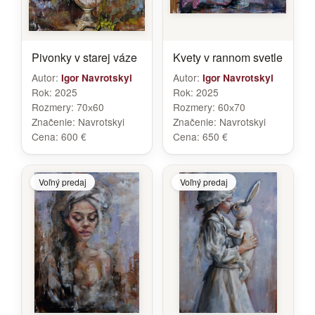
Pivonky v starej váze
Kvety v rannom svetle
Autor:
Autor:
Igor Navrotskyi
Igor Navrotskyi
Rok:
2025
Rok:
2025
Rozmery:
70х60
Rozmery:
60х70
Značenie:
Navrotskyi
Značenie:
Navrotskyi
Cena:
600 €
Cena:
650 €
Voľný predaj
Voľný predaj