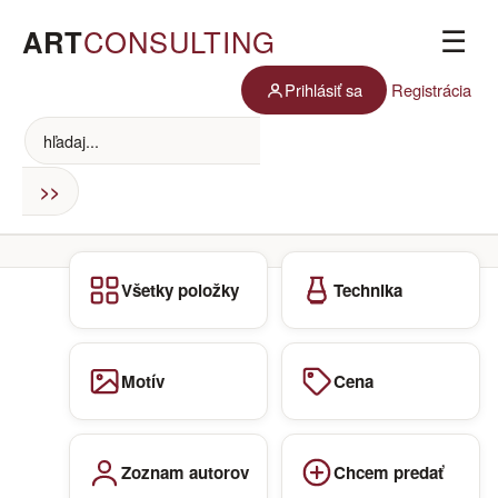
ART
CONSULTING
☰
Prihlásiť sa
Registrácia
Všetky položky
Technika
Motív
Cena
Zoznam autorov
Chcem predať