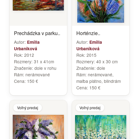
Prechádzka v parku..
Horténzie..
Autor:
Autor:
Emília
Emília
Urbaníková
Urbaníková
Rok:
2012
Rok:
2015
Rozmery:
31 x 41cm
Rozmery:
40 x 30 cm
Značenie:
dole v rohu
Značenie:
dole
Rám:
nerámované
Rám:
nerámované,
Cena:
150 €
maľba plátno, blindrám
Cena:
150 €
Voľný predaj
Voľný predaj