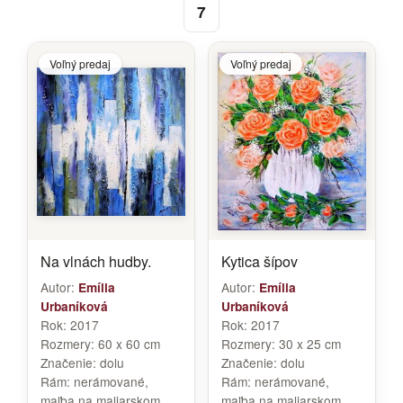
7
Voľný predaj
Voľný predaj
Na vlnách hudby.
Kytica šípov
Autor:
Autor:
Emília
Emília
Urbaníková
Urbaníková
Rok:
2017
Rok:
2017
Rozmery:
60 x 60 cm
Rozmery:
30 x 25 cm
Značenie:
dolu
Značenie:
dolu
Rám:
nerámované,
Rám:
nerámované,
maľba na maliarskom
maľba na maliarskom