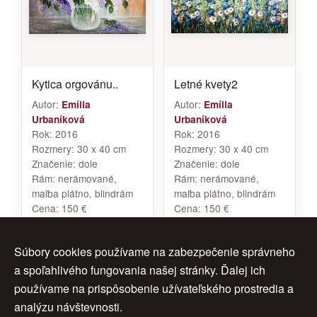
Kytica orgovánu..
Letné kvety2
Autor:
Autor:
Emília
Emília
Urbaníková
Urbaníková
Rok:
2016
Rok:
2016
Rozmery:
30 x 40 cm
Rozmery:
30 x 40 cm
Značenie:
dole
Značenie:
dole
Rám:
nerámované,
Rám:
nerámované,
maľba plátno, blindrám
maľba plátno, blindrám
Cena:
150 €
Cena:
150 €
Súbory cookies používame na zabezpečenie správneho
a spoľahlivého fungovania našej stránky. Ďalej ich
<<
1
2
3
ďalej >
používame na prispôsobenie užívateľského prostredia a
analýzu návštevnosti.
< späť
4
5
6
>>