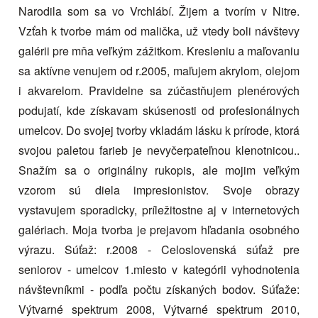
Narodila som sa vo Vrchlábí. Žijem a tvorím v Nitre.
Vzťah k tvorbe mám od malička, už vtedy boli návštevy
galérii pre mňa veľkým zážitkom. Kresleniu a maľovaniu
sa aktívne venujem od r.2005, maľujem akrylom, olejom
i akvarelom. Pravidelne sa zúčastňujem plenérových
podujatí, kde získavam skúsenosti od profesionálnych
umelcov. Do svojej tvorby vkladám lásku k prírode, ktorá
svojou paletou farieb je nevyčerpateľnou klenotnicou..
Snažím sa o originálny rukopis, ale mojim veľkým
vzorom sú diela impresionistov. Svoje obrazy
vystavujem sporadicky, príležitostne aj v internetových
galériach. Moja tvorba je prejavom hľadania osobného
výrazu. Súťaž: r.2008 - Celoslovenská súťaž pre
seniorov - umelcov 1.miesto v kategórii vyhodnotenia
návštevníkmi - podľa počtu získaných bodov. Súťaže:
Výtvarné spektrum 2008, Výtvarné spektrum 2010,