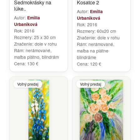
Sedmokrásky na
Kosatce 2
lúke..
Autor:
Emília
Autor:
Emília
Urbaníková
Urbaníková
Rok:
2016
Rok:
2016
Rozmery:
60x20 cm
Rozmery:
25 x 30 cm
Značenie:
dole v rohu
Značenie:
dole v rohu
Rám:
nerámované,
Rám:
nerámované,
maľba na plátne
maľba plátno, blindrám
blindráme
Cena:
130 €
Cena:
120 €
Voľný predaj
Voľný predaj