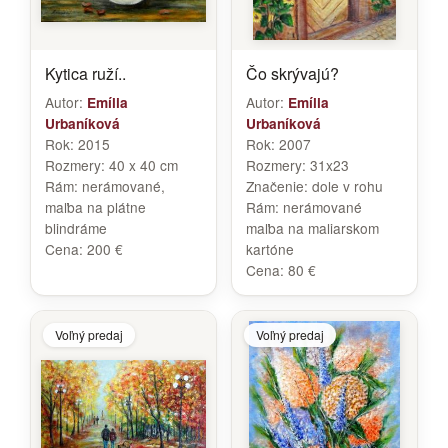
Kytica ruží..
Čo skrývajú?
Autor:
Autor:
Emília
Emília
Urbaníková
Urbaníková
Rok:
2015
Rok:
2007
Rozmery:
40 x 40 cm
Rozmery:
31x23
Rám:
nerámované,
Značenie:
dole v rohu
maľba na plátne
Rám:
nerámované
blindráme
maľba na maliarskom
Cena:
200 €
kartóne
Cena:
80 €
Voľný predaj
Voľný predaj