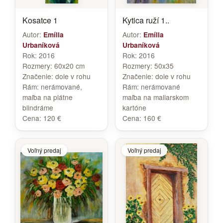
Kosatce 1
Kytica ruží 1..
Autor:
Autor:
Emília
Emília
Urbaníková
Urbaníková
Rok:
2016
Rok:
2016
Rozmery:
60x20 cm
Rozmery:
50x35
Značenie:
dole v rohu
Značenie:
dole v rohu
Rám:
nerámované,
Rám:
nerámované
maľba na plátne
maľba na maliarskom
blindráme
kartóne
Cena:
120 €
Cena:
160 €
Voľný predaj
Voľný predaj