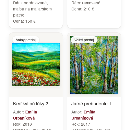
Rám:
nerámované,
Rám:
rámované
maľba na maliarskom
Cena:
210 €
plátne
Cena:
150 €
Voľný predaj
Voľný predaj
Keď kvitnú lúky 2.
Jarné prebudenie 1
Autor:
Autor:
Emília
Emília
Urbaníková
Urbaníková
Rok:
2016
Rok:
2017