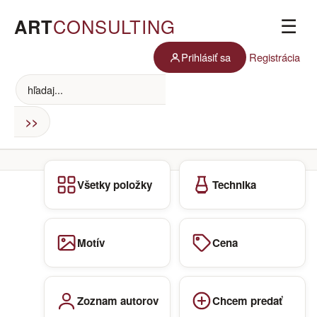
ART
CONSULTING
☰
Prihlásiť sa
Registrácia
Všetky položky
Technika
Motív
Cena
Zoznam autorov
Chcem predať