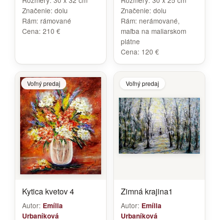
Rozmery:
30 x 32 cm
Rozmery:
30 x 25 cm
Značenie:
dolu
Značenie:
dolu
Rám:
rámované
Rám:
nerámované,
Cena:
210 €
maľba na maliarskom
plátne
Cena:
120 €
Voľný predaj
Voľný predaj
Kytica kvetov 4
Zimná krajina1
Autor:
Autor:
Emília
Emília
Urbaníková
Urbaníková