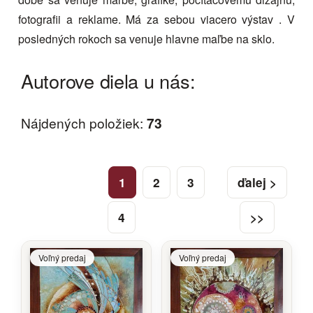
fotografii a reklame. Má za sebou viacero výstav . V
posledných rokoch sa venuje hlavne maľbe na sklo.
Autorove diela u nás:
Nájdených položiek:
73
1
2
3
ďalej >
4
>>
Voľný predaj
Voľný predaj