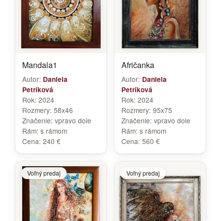
Mandala1
Afričanka
Autor:
Autor:
Daniela
Daniela
Petríková
Petríková
Rok:
2024
Rok:
2024
Rozmery:
58x46
Rozmery:
95x75
Značenie:
vpravo dole
Značenie:
vpravo dole
Rám:
s rámom
Rám:
s rámom
Cena:
240 €
Cena:
560 €
Voľný predaj
Voľný predaj