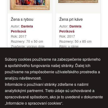
Žena s rybou
Žena pri káve
Autor:
Autor:
Daniela
Daniela
Petríková
Petríková
Rok:
2017
Rok:
2017
Rozmery:
70 x 50 cm
Rozmery:
50 x 85 cm
Značenie:
vpravo dole
Rám:
v ráme
Rám:
v ráme
Cena:
480 €
Cena:
350 €
Súbory cookies používame na zabezpečenie správneho
a spoľahlivého fungovania našej stránky. Ďalej ich
používame na prispôsobenie užívateľského prostredia a
analýzu návštevnosti.
1
2
3
ďalej >
Informácie o používaní stránky zdieľame s našimi
analytickými partnermi. Tieto údaje sú uchovávané a
4
>>
spracovávané spôsobom, ako je to uvedené v dokumente
„Informácie o spracovaní cookies“.