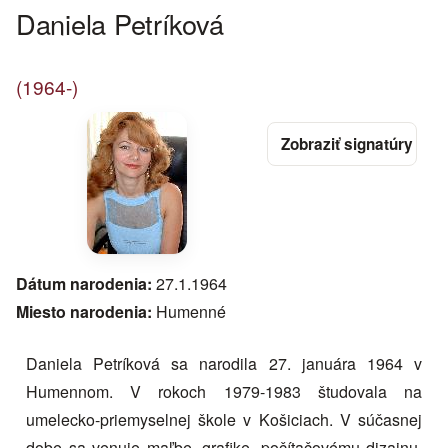
Daniela Petríková
(1964-)
Dátum narodenia:
27.1.1964
Miesto narodenia:
Humenné
Daniela Petríková sa narodila 27. januára 1964 v
Humennom. V rokoch 1979-1983 študovala na
umelecko-priemyselnej škole v Košiciach. V súčasnej
dobe sa venuje maľbe, grafike, počítačovému dizajnu,