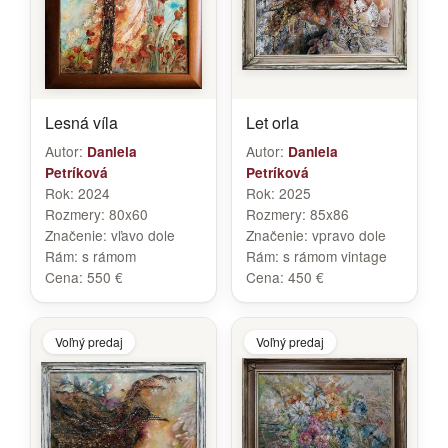
Lesná víla
Let orla
Autor:
Autor:
Daniela
Daniela
Petríková
Petríková
Rok:
2024
Rok:
2025
Rozmery:
80x60
Rozmery:
85x86
Značenie:
vľavo dole
Značenie:
vpravo dole
Rám:
s rámom
Rám:
s rámom vintage
Cena:
550 €
Cena:
450 €
Voľný predaj
Voľný predaj