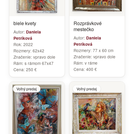
biele kvety
Rozprávkové
mestečko
Autor:
Daniela
Autor:
Daniela
Petríková
Rok:
2022
Petríková
Rozmery:
77 x 60 cm
Rozmery:
62x42
Značenie:
vpravo dole
Značenie:
vpravo dole
Rám:
v ráme
Rám:
s rámom 67x47
Cena:
400 €
Cena:
250 €
Voľný predaj
Voľný predaj