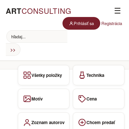
ART
CONSULTING
☰
Prihlásiť sa
Registrácia
Všetky položky
Technika
Motív
Cena
Zoznam autorov
Chcem predať