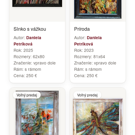
Slnko s vážkou
Príroda
Autor:
Autor:
Daniela
Daniela
Petríková
Petríková
Rok:
2025
Rok:
2023
Rozmery:
62x80
Rozmery:
81x64
Značenie:
vpravo dole
Značenie:
vpravo dole
Rám:
s rámom
Rám:
s rámom
Cena:
250 €
Cena:
250 €
Voľný predaj
Voľný predaj