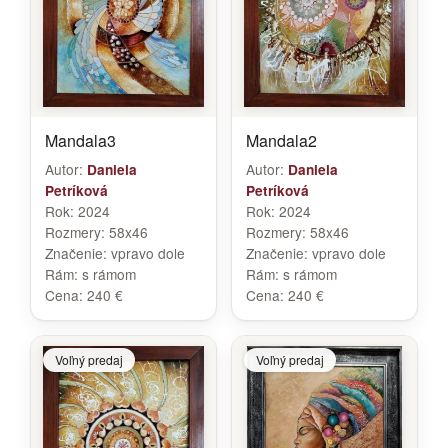
Mandala3
Mandala2
Autor:
Autor:
Daniela
Daniela
Petríková
Petríková
Rok:
2024
Rok:
2024
Rozmery:
58x46
Rozmery:
58x46
Značenie:
vpravo dole
Značenie:
vpravo dole
Rám:
s rámom
Rám:
s rámom
Cena:
240 €
Cena:
240 €
Voľný predaj
Voľný predaj