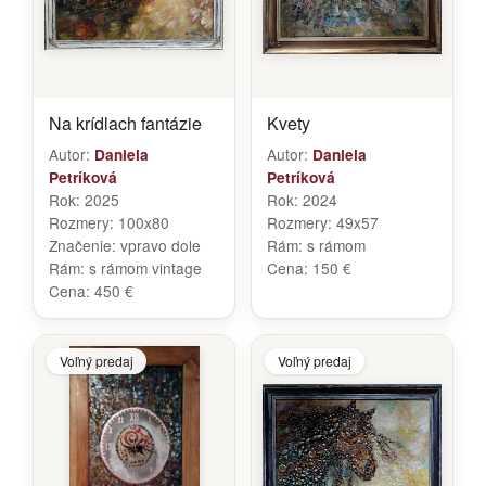
Na krídlach fantázie
Kvety
Autor:
Autor:
Daniela
Daniela
Petríková
Petríková
Rok:
2025
Rok:
2024
Rozmery:
100x80
Rozmery:
49x57
Značenie:
vpravo dole
Rám:
s rámom
Rám:
s rámom vintage
Cena:
150 €
Cena:
450 €
Voľný predaj
Voľný predaj