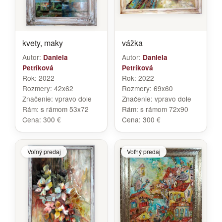
kvety, maky
vážka
Autor:
Autor:
Daniela
Daniela
Petríková
Petríková
Rok:
2022
Rok:
2022
Rozmery:
42x62
Rozmery:
69x60
Značenie:
vpravo dole
Značenie:
vpravo dole
Rám:
s rámom 53x72
Rám:
s rámom 72x90
Cena:
300 €
Cena:
300 €
Voľný predaj
Voľný predaj