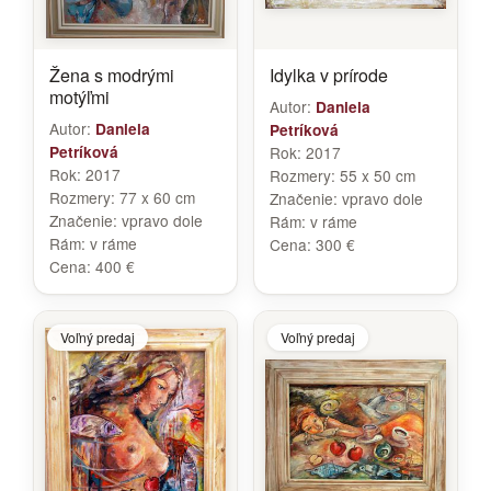
Žena s modrými
Idylka v prírode
motýľmi
Autor:
Daniela
Autor:
Daniela
Petríková
Petríková
Rok:
2017
Rok:
2017
Rozmery:
55 x 50 cm
Rozmery:
77 x 60 cm
Značenie:
vpravo dole
Značenie:
vpravo dole
Rám:
v ráme
Rám:
v ráme
Cena:
300 €
Cena:
400 €
Voľný predaj
Voľný predaj