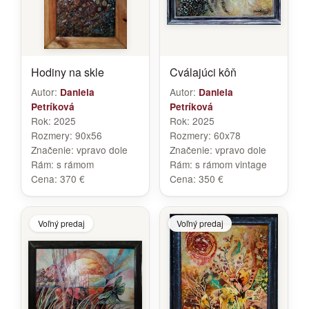
Hodiny na skle
Cválajúci kôň
Autor:
Autor:
Daniela
Daniela
Petríková
Petríková
Rok:
2025
Rok:
2025
Rozmery:
90x56
Rozmery:
60x78
Značenie:
vpravo dole
Značenie:
vpravo dole
Rám:
s rámom
Rám:
s rámom vintage
Cena:
370 €
Cena:
350 €
Voľný predaj
Voľný predaj