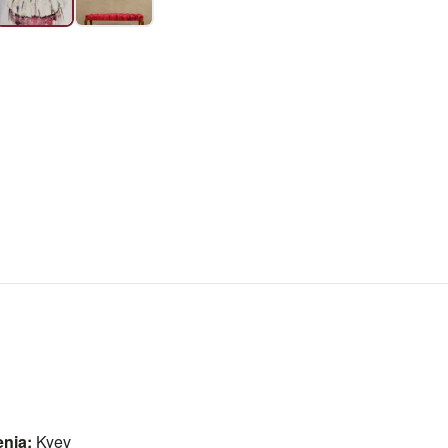
enia:
Kyev