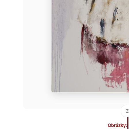
Z
Obrázky: