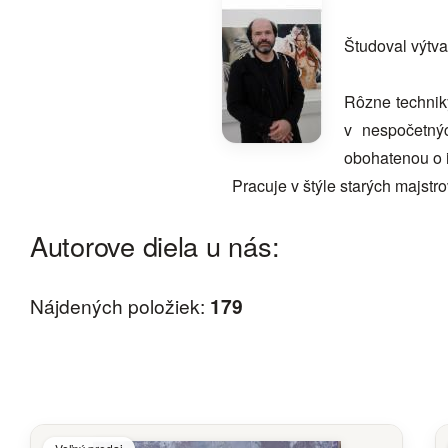
Študoval výtva
Rôzne techniky
v nespočetný
obohatenou o i
Pracuje v štýle starých majst
Autorove diela u nás:
Nájdených položiek:
179