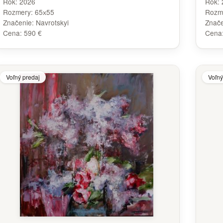
Rok:
2026
Rok:
Rozmery:
65х55
Rozm
Značenie:
Navrotskyi
Znač
Cena:
590 €
Cena
Voľný predaj
Voľný