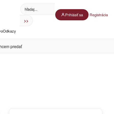
Prihlásiť sa
Registrácia
vo
Odkazy
hcem predať