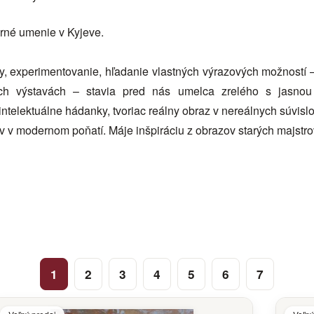
rné umenie v Kyjeve.
, experimentovanie, hľadanie vlastných výrazových možností – 
ch výstavách – stavia pred nás umelca zrelého s jasnou 
ntelektuálne hádanky, tvoriac reálny obraz v nereálnych súvislo
rov v modernom poňatí. Máje inšpiráciu z obrazov starých majstr
1
2
3
4
5
6
7