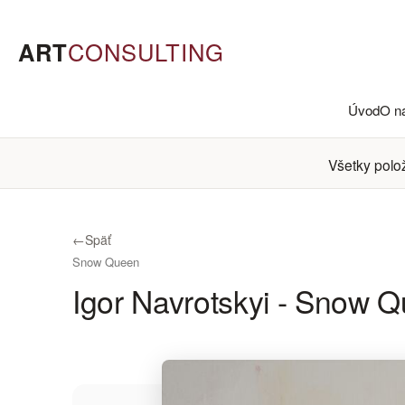
ART
CONSULTING
Úvod
O n
Všetky polo
←
Späť
Snow Queen
Igor Navrotskyi - Snow 