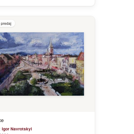
 predaj
ce
:
Igor Navrotskyi