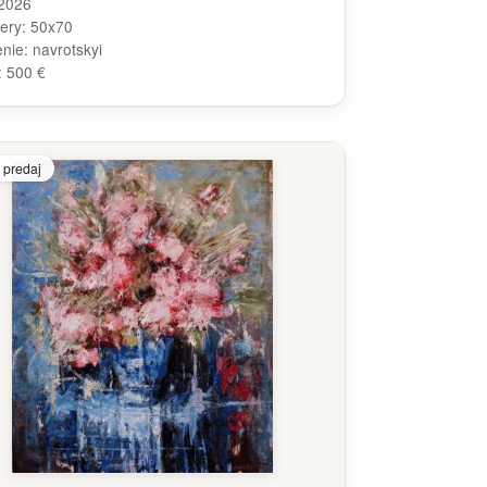
2026
ery:
50x70
enie:
navrotskyi
:
500 €
 predaj