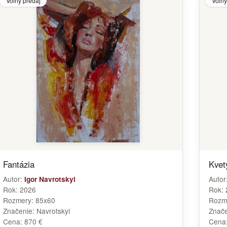
Voľný predaj
Voľný
Fantázia
Kvety
Autor:
Autor
Igor Navrotskyi
Rok:
2026
Rok:
Rozmery:
85x60
Rozm
Značenie:
Navrotskyi
Znač
Cena:
870 €
Cena