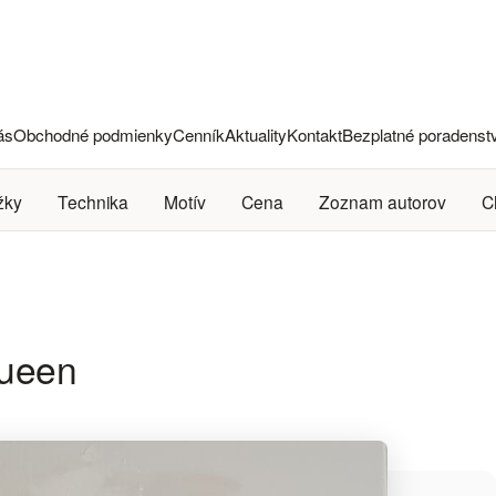
ás
Obchodné podmienky
Cenník
Aktuality
Kontakt
Bezplatné poradenst
žky
Technika
Motív
Cena
Zoznam autorov
C
Queen