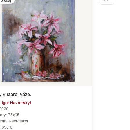
 predaj
 v starej váze.
:
Igor Navrotskyi
2026
ery:
75x65
enie:
Navrotskyi
:
690 €