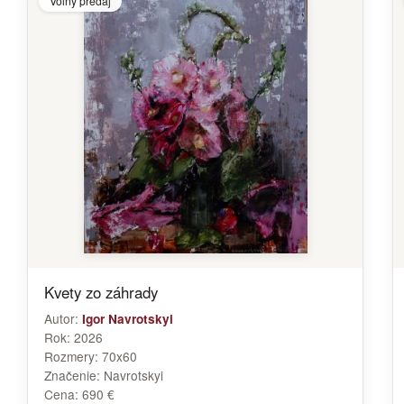
Voľný predaj
Kvety zo záhrady
Autor:
Igor Navrotskyi
Rok:
2026
Rozmery:
70x60
Značenie:
Navrotskyi
Cena:
690 €