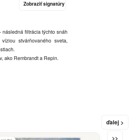
následná filtrácia týchto snáh
víziou stvárňovaného sveta,
stiach.
ov, ako Rembrandt a Repin.
ďalej >
>>