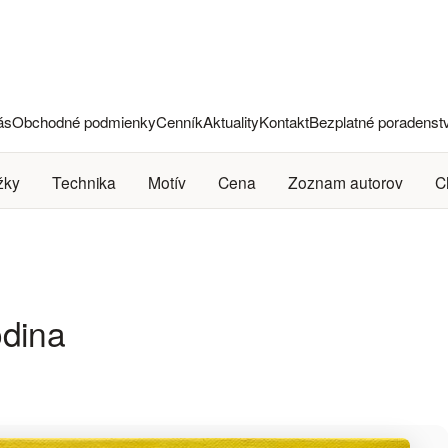
ás
Obchodné podmienky
Cenník
Aktuality
Kontakt
Bezplatné poradenst
žky
Technika
Motív
Cena
Zoznam autorov
C
odina