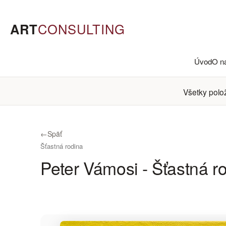
ART
CONSULTING
Úvod
O n
Všetky polo
←
Späť
Šťastná rodina
Peter Vámosi - Šťastná r