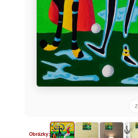
Z
Obrázky: