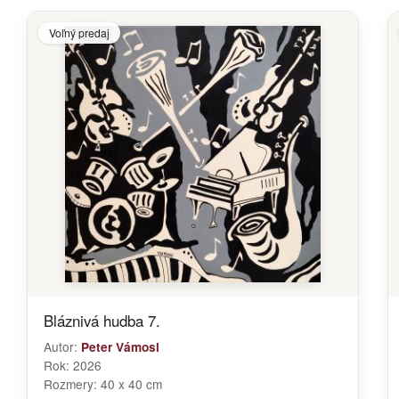
Voľný predaj
Bláznivá hudba 7.
Autor:
Peter Vámosi
Rok:
2026
Rozmery:
40 x 40 cm