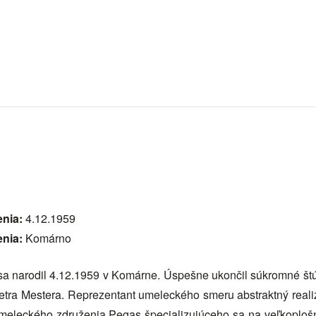
enia:
4.12.1959
enia:
Komárno
sa narodil 4.12.1959 v Komárne. Úspešne ukončil súkromné štúd
etra Mestera. Reprezentant umeleckého smeru abstraktný real
Umeleckého združenia Pegas špecializujúceho sa na veľkoplošn