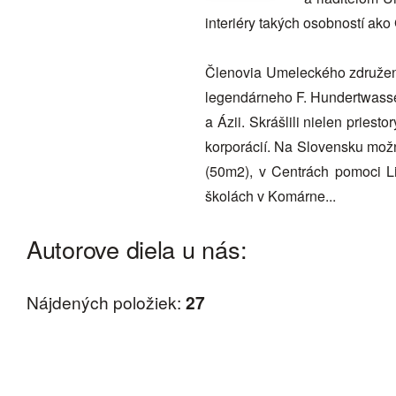
interiéry takých osobností ak
Členovia Umeleckého združen
legendárneho F. Hundertwasse
a Ázii. Skrášlili nielen priesto
korporácií. Na Slovensku možn
(50m2), v Centrách pomoci Li
školách v Komárne...
Autorove diela u nás:
Nájdených položiek:
27