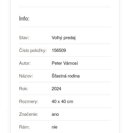
Info:
Stav:
Voľný predaj
Číslo položky:
156509
Autor:
Peter Vámosi
Názov:
Šťastná rodina
Rok:
2024
Rozmery:
40 x 40 cm
Značenie:
ano
Rám:
nie