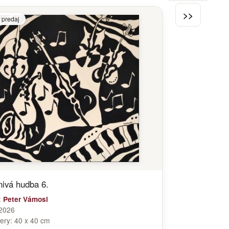
>>
 predaj
nivá hudba 6.
:
Peter Vámosi
2026
ery:
40 x 40 cm