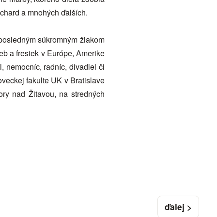
ichard a mnohých ďalších.
e posledným súkromným žiakom
b a fresiek v Európe, Amerike
ôl, nemocníc, radníc, divadiel či
veckej fakulte UK v Bratislave
ory nad Žitavou, na stredných
ďalej >