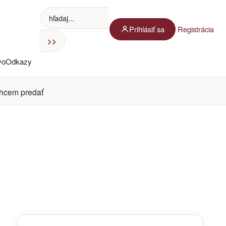
Prihlásiť sa
Registrácia
vo
Odkazy
hcem predať