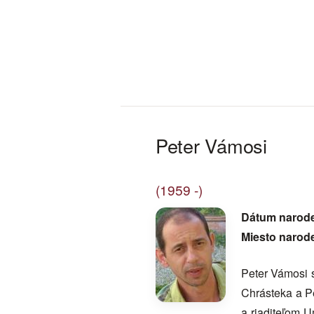
Peter Vámosi
(1959 -)
Dátum narod
Miesto narod
Peter Vámosi 
Chrásteka a P
a riaditeľom 