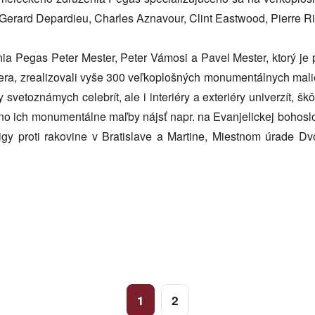
o Gerard Depardieu, Charles Aznavour, Clint Eastwood, Pierre R
ia Pegas Peter Mester, Peter Vámosi a Pavel Mester, ktorý j
ra, zrealizovali vyše 300 veľkoplošných monumentálnych malie
ry svetoznámych celebrít, ale i interiéry a exteriéry univerzít, šk
o ich monumentálne maľby nájsť napr. na Evanjelickej bohoslo
gy proti rakovine v Bratislave a Martine, Miestnom úrade Dv
1
2