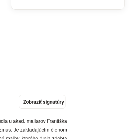
ia u akad. maliarov Františka
izmus. Je zakladajúcim členom
é maľby, ktorého diela zdobia