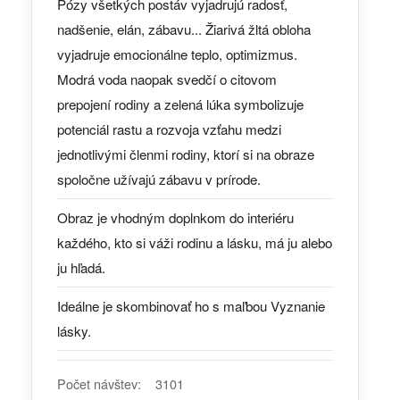
Pózy všetkých postáv vyjadrujú radosť,
nadšenie, elán, zábavu... Žiarivá žltá obloha
vyjadruje emocionálne teplo, optimizmus.
Modrá voda naopak svedčí o citovom
prepojení rodiny a zelená lúka symbolizuje
potenciál rastu a rozvoja vzťahu medzi
jednotlivými členmi rodiny, ktorí si na obraze
spoločne užívajú zábavu v prírode.
Obraz je vhodným doplnkom do interiéru
každého, kto si váži rodinu a lásku, má ju alebo
ju hľadá.
Ideálne je skombinovať ho s maľbou Vyznanie
lásky.
Počet návštev:
3101