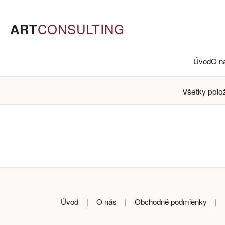
ART
CONSULTING
Úvod
O n
Všetky polo
Úvod
|
O nás
|
Obchodné podmienky
|