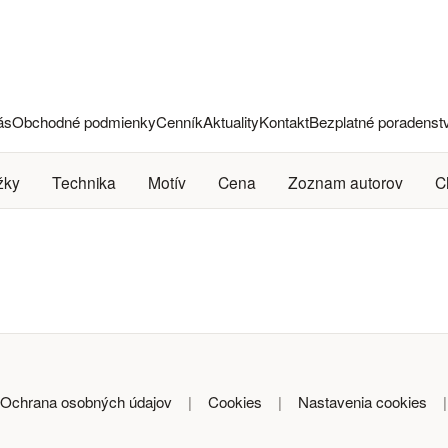
ás
Obchodné podmienky
Cenník
Aktuality
Kontakt
Bezplatné poradenst
žky
Technika
Motív
Cena
Zoznam autorov
C
Ochrana osobných údajov
|
Cookies
|
Nastavenia cookies