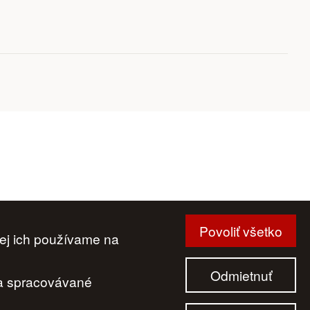
Povoliť všetko
ej ich používame na
Odmietnuť
 a spracovávané