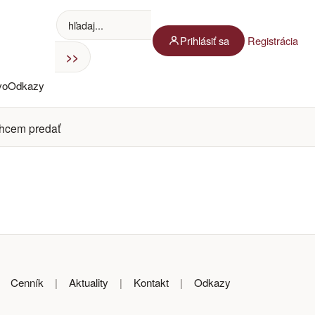
Prihlásiť sa
Registrácia
vo
Odkazy
hcem predať
|
Cenník
|
Aktuality
|
Kontakt
|
Odkazy