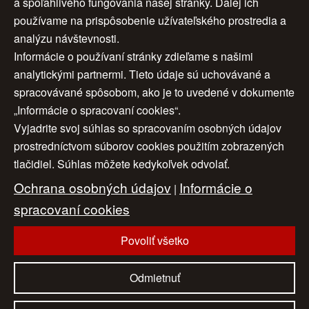
a spoľahlivého fungovania našej stránky. Ďalej ich
„Prelúdium pre
používame na prispôsobenie užívateľského prostredia a
anjela“
analýzu návštevnosti.
Rok:
2004
Informácie o používaní stránky zdieľame s našimi
Rozmery:
120 x 150 cm
analytickými partnermi. Tieto údaje sú uchovávané a
Cena:
2 655,51 €
spracovávané spôsobom, ako je to uvedené v dokumente
„Informácie o spracovaní cookies“.
Vyjadrite svoj súhlas so spracovaním osobných údajov
Úvod
|
O nás
|
Obchodné podmienky
|
prostredníctvom súborov cookies použitím zobrazených
tlačidiel. Súhlas môžete kedykoľvek odvolať.
Ochrana osobných údajov
|
Cookies
|
Ochrana osobných údajov
Informácie o
Nastavenia cookies
|
Cenník
|
|
Aktuality
|
Kontakt
spracovaní cookies
|
Odkazy
Povoliť všetko
www.artconsulting.sk
© 2006-2026 ART CONSULTING, Všetky práva vyhradené
Odmietnuť