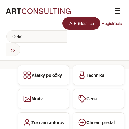
ART
CONSULTING
☰
Prihlásiť sa
Registrácia
Všetky položky
Technika
Motív
Cena
Zoznam autorov
Chcem predať