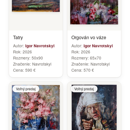
Tatry
Orgován vo váze
Autor:
Autor:
Igor Navrotskyi
Igor Navrotskyi
Rok:
2026
Rok:
2026
Rozmery:
50x90
Rozmery:
65х70
Značenie:
Navrotskyi
Značenie:
Navrotskyi
Cena:
590 €
Cena:
570 €
Voľný predaj
Voľný predaj