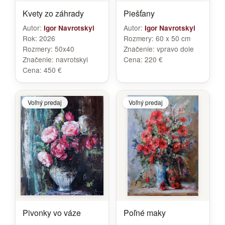
Kvety zo záhrady
Piešťany
Autor:
Autor:
Igor Navrotskyi
Igor Navrotskyi
Rok:
2026
Rozmery:
60 x 50 cm
Rozmery:
50x40
Značenie:
vpravo dole
Značenie:
navrotskyi
Cena:
220 €
Cena:
450 €
Voľný predaj
Voľný predaj
Pivonky vo váze
Poľné maky