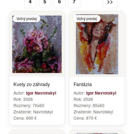
4
5
6
7
>>
Voľný predaj
Voľný predaj
Kvety zo záhrady
Fantázia
Autor:
Autor:
Igor Navrotskyi
Igor Navrotskyi
Rok:
2026
Rok:
2026
Rozmery:
70x60
Rozmery:
85x60
Značenie:
Navrotskyi
Značenie:
Navrotskyi
Cena:
690 €
Cena:
870 €