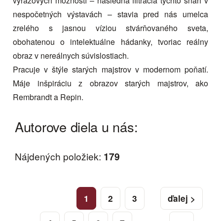
výrazových možností – následná filtrácia týchto snáh v
nespočetných výstavách – stavia pred nás umelca
zrelého s jasnou víziou stvárňovaného sveta,
obohatenou o intelektuálne hádanky, tvoriac reálny
obraz v nereálnych súvislostiach.
Pracuje v štýle starých majstrov v modernom poňatí.
Máje inšpiráciu z obrazov starých majstrov, ako
Rembrandt a Repin.
Autorove diela u nás:
Nájdených položiek:
179
1
2
3
ďalej >