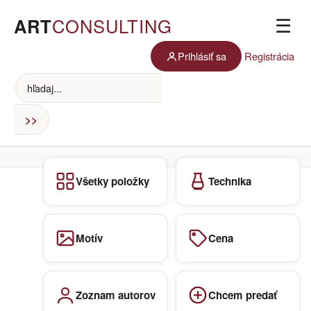
ART
CONSULTING
☰
Prihlásiť sa
Registrácia
Všetky položky
Technika
Motív
Cena
Zoznam autorov
Chcem predať