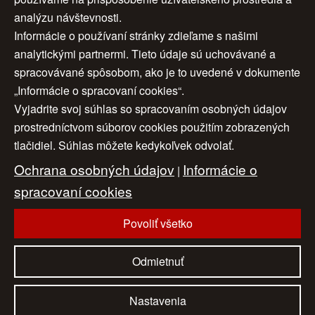
analýzu návštevnosti.
1
2
3
ďalej >
Informácie o používaní stránky zdieľame s našimi
analytickými partnermi. Tieto údaje sú uchovávané a
4
5
6
7
>>
spracovávané spôsobom, ako je to uvedené v dokumente
„Informácie o spracovaní cookies“.
Vyjadrite svoj súhlas so spracovaním osobných údajov
Úvod
|
O nás
|
Obchodné podmienky
|
prostredníctvom súborov cookies použitím zobrazených
tlačidiel. Súhlas môžete kedykoľvek odvolať.
Ochrana osobných údajov
|
Cookies
|
Ochrana osobných údajov
Informácie o
Nastavenia cookies
|
Cenník
|
|
Aktuality
|
Kontakt
spracovaní cookies
|
Odkazy
Povoliť všetko
www.artconsulting.sk
© 2006-2026 ART CONSULTING, Všetky práva vyhradené
Odmietnuť
Nastavenia
Naši partneri:
eAntik.sk
dartesro.sk