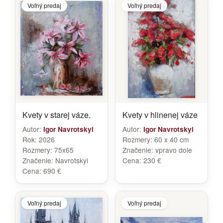
Voľný predaj
Voľný predaj
Kvety v starej váze.
Kvety v hlinenej váze
Autor:
Autor:
Igor Navrotskyi
Igor Navrotskyi
Rok:
2026
Rozmery:
60 x 40 cm
Rozmery:
75x65
Značenie:
vpravo dole
Značenie:
Navrotskyi
Cena:
230 €
Cena:
690 €
Voľný predaj
Voľný predaj