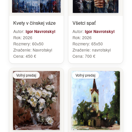
Kvety v čínskej váze
Všetci spať
Autor:
Autor:
Igor Navrotskyi
Igor Navrotskyi
Rok:
2026
Rok:
2026
Rozmery:
60х50
Rozmery:
65x50
Značenie:
Navrotskyi
Značenie:
navrotskyi
Cena:
450 €
Cena:
700 €
Voľný predaj
Voľný predaj