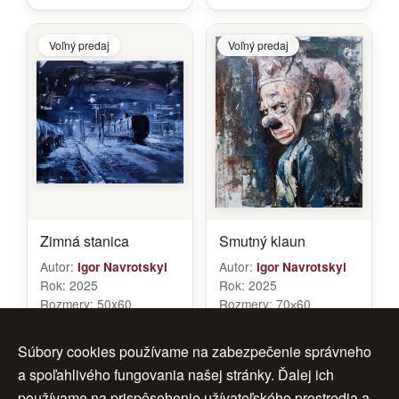
Voľný predaj
Voľný predaj
Zimná stanica
Smutný klaun
Autor:
Autor:
Igor Navrotskyi
Igor Navrotskyi
Rok:
2025
Rok:
2025
Rozmery:
50x60
Rozmery:
70х60
Značenie:
navrotskyi
Značenie:
Navrotskyi
Cena:
450 €
Cena:
680 €
Súbory cookies používame na zabezpečenie správneho
a spoľahlivého fungovania našej stránky. Ďalej ich
používame na prispôsobenie užívateľského prostredia a