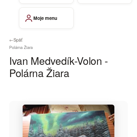
Moje menu
←
Späť
Polárna Žiara
Ivan Medvedík-Volon -
Polárna Žiara