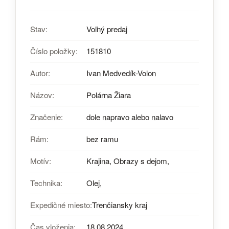
Stav:
Voľný predaj
Číslo položky:
151810
Autor:
Ivan Medvedík-Volon
Názov:
Polárna Žiara
Značenie:
dole napravo alebo nalavo
Rám:
bez ramu
Motív:
Krajina, Obrazy s dejom,
Technika:
Olej,
Expedičné miesto:
Trenčiansky kraj
Čas vloženia:
18.08.2024