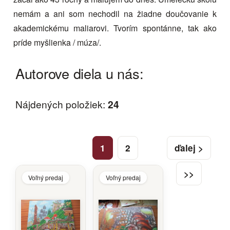
nemám a ani som nechodil na žiadne doučovanie k
akademickému maliarovi. Tvorím spontánne, tak ako
príde myšlienka / múza/.
Autorove diela u nás:
Nájdených položiek:
24
1
2
ďalej >
>>
Voľný predaj
Voľný predaj