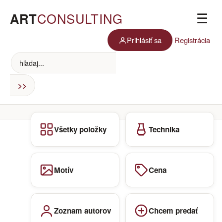
ART
CONSULTING
☰
Prihlásiť sa
Registrácia
Všetky položky
Technika
Motív
Cena
Zoznam autorov
Chcem predať