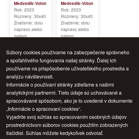
Medvedík-Volon
Medvedík-Volon
Rok:
2023
Rok:
2023
Rozmery:
30x40
Rozmery:
30x40
Značenie:
dolu
Značenie:
dolu
napravo alebo
napravo alebo
nalavo
nalavo
Rám:
bez ramu
Rám:
bez ramu
Cena:
200 €
Cena:
200 €
Súbory cookies používame na zabezpečenie správneho
a spoľahlivého fungovania našej stránky. Ďalej ich
používame na prispôsobenie užívateľského prostredia a
analýzu návštevnosti.
1
2
ďalej >
Informácie o používaní stránky zdieľame s našimi
analytickými partnermi. Tieto údaje sú uchovávané a
>>
spracovávané spôsobom, ako je to uvedené v dokumente
„Informácie o spracovaní cookies“.
Vyjadrite svoj súhlas so spracovaním osobných údajov
Úvod
|
O nás
|
Obchodné podmienky
|
prostredníctvom súborov cookies použitím zobrazených
tlačidiel. Súhlas môžete kedykoľvek odvolať.
Ochrana osobných údajov
|
Cookies
|