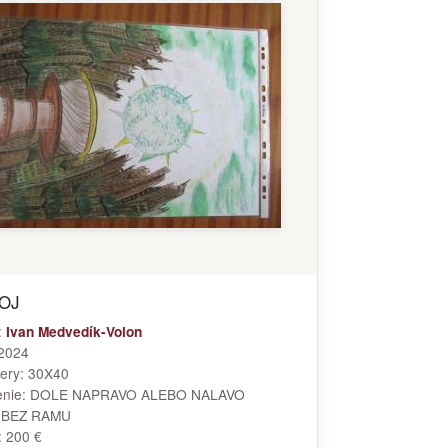
OJ
:
Ivan Medvedík-Volon
2024
ery:
30X40
enie:
DOLE NAPRAVO ALEBO NALAVO
:
BEZ RAMU
:
200 €