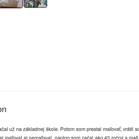
on
al už na základnej škole. Potom som prestal maľovať, vrátil s
aj maľoval aj nemaľoval, naplno som začal ako 43 ročný a maľ