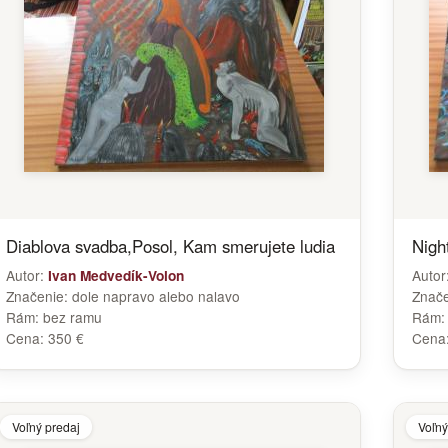
Diablova svadba,Posol, Kam smerujete ludia
Night
Autor:
Autor
Ivan Medvedík-Volon
Značenie:
dole napravo alebo nalavo
Znač
Rám:
bez ramu
Rám
Cena:
350 €
Cena
Voľný predaj
Voľný