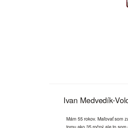
Ivan Medvedík-Vol
Mám 55 rokov. Maľovať som zač
tomu ako 35 ročný ale to som 