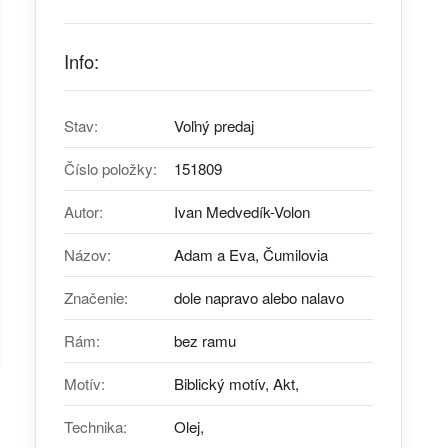
Info:
Stav:
Voľný predaj
Číslo položky:
151809
Autor:
Ivan Medvedík-Volon
Názov:
Adam a Eva, Čumilovia
Značenie:
dole napravo alebo nalavo
Rám:
bez ramu
Motív:
Biblický motív, Akt,
Technika:
Olej,