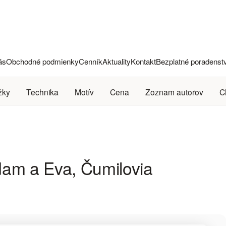
ás
Obchodné podmienky
Cenník
Aktuality
Kontakt
Bezplatné poradenst
žky
Technika
Motív
Cena
Zoznam autorov
C
dam a Eva, Čumilovia