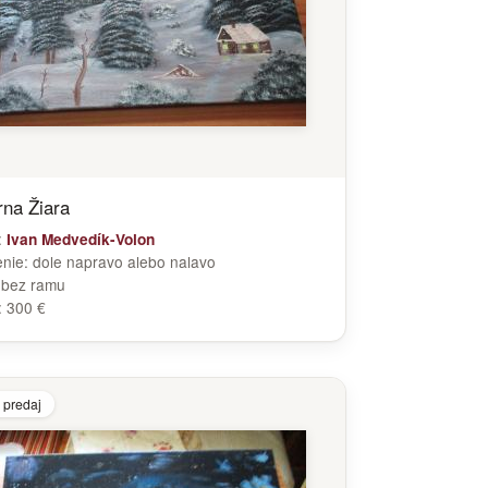
rna Žiara
:
Ivan Medvedík-Volon
enie:
dole napravo alebo nalavo
:
bez ramu
:
300 €
 predaj