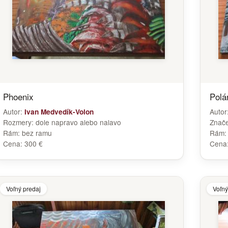
Phoenix
Polá
Autor:
Autor
Ivan Medvedík-Volon
Rozmery:
dole napravo alebo nalavo
Znač
Rám:
bez ramu
Rám
Cena:
300 €
Cena
Voľný predaj
Voľný