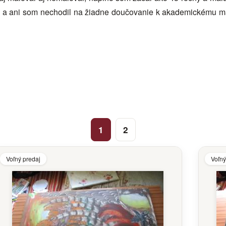
a ani som nechodil na žiadne doučovanie k akademickému mali
1
2
Voľný predaj
Voľný