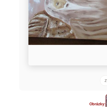
Z
Obrázky: