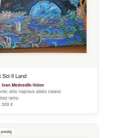
 Sci-fi Land
:
Ivan Medvedík-Volon
enie:
dolu napravo alebo nalavo
:
bez ramu
:
300 €
 predaj