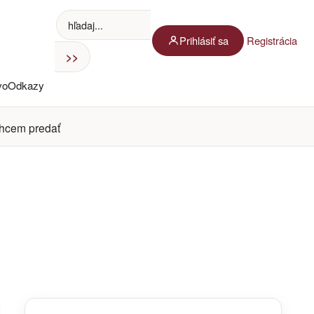
Prihlásiť sa
Registrácia
vo
Odkazy
hcem predať