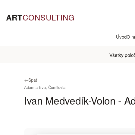
ART
CONSULTING
Úvod
O n
Všetky polo
←
Späť
Adam a Eva, Čumilovia
Ivan Medvedík-Volon - A