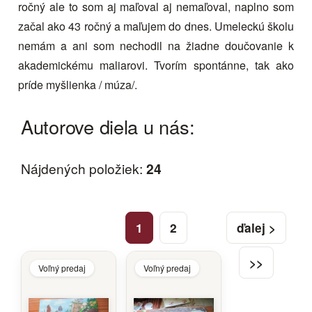
ročný ale to som aj maľoval aj nemaľoval, naplno som
začal ako 43 ročný a maľujem do dnes. Umeleckú školu
nemám a ani som nechodil na žiadne doučovanie k
akademickému maliarovi. Tvorím spontánne, tak ako
príde myšlienka / múza/.
Autorove diela u nás:
Nájdených položiek:
24
1
2
ďalej >
>>
Voľný predaj
Voľný predaj