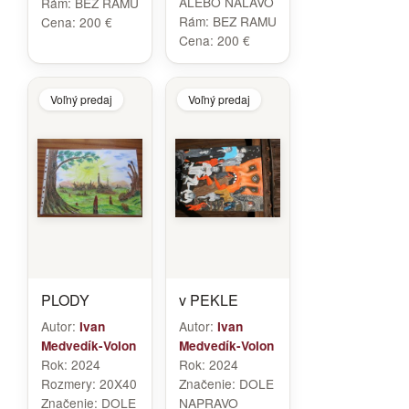
ALEBO NALAVO
Rám:
BEZ RAMU
Rám:
BEZ RAMU
Cena:
200 €
Cena:
200 €
Voľný predaj
Voľný predaj
PLODY
v PEKLE
Autor:
Autor:
Ivan
Ivan
Medvedík-Volon
Medvedík-Volon
Rok:
2024
Rok:
2024
Rozmery:
20X40
Značenie:
DOLE
Značenie:
DOLE
NAPRAVO