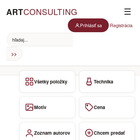
ART
CONSULTING
☰
Prihlásiť sa
Registrácia
Všetky položky
Technika
Motív
Cena
Zoznam autorov
Chcem predať