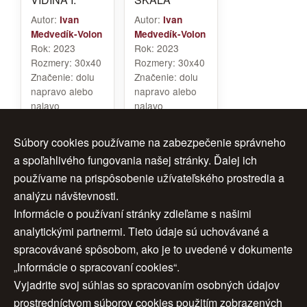
Autor:
Autor:
Ivan
Ivan
Medvedík-Volon
Medvedík-Volon
Rok:
2023
Rok:
2023
Rozmery:
30x40
Rozmery:
30x40
Značenie:
dolu
Značenie:
dolu
napravo alebo
napravo alebo
nalavo
nalavo
Rám:
bez ramu
Rám:
bez ramu
Cena:
200 €
Cena:
200 €
Súbory cookies používame na zabezpečenie správneho
a spoľahlivého fungovania našej stránky. Ďalej ich
používame na prispôsobenie užívateľského prostredia a
analýzu návštevnosti.
1
2
ďalej >
Informácie o používaní stránky zdieľame s našimi
analytickými partnermi. Tieto údaje sú uchovávané a
>>
spracovávané spôsobom, ako je to uvedené v dokumente
„Informácie o spracovaní cookies“.
Vyjadrite svoj súhlas so spracovaním osobných údajov
Úvod
|
O nás
|
Obchodné podmienky
|
prostredníctvom súborov cookies použitím zobrazených