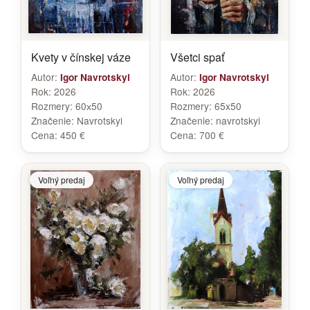
Kvety v čínskej váze
Všetci spať
Autor:
Autor:
Igor Navrotskyi
Igor Navrotskyi
Rok:
2026
Rok:
2026
Rozmery:
60х50
Rozmery:
65x50
Značenie:
Navrotskyi
Značenie:
navrotskyi
Cena:
450 €
Cena:
700 €
Voľný predaj
Voľný predaj