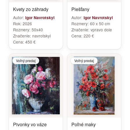
Kvety zo záhrady
Piešťany
Autor:
Autor:
Igor Navrotskyi
Igor Navrotskyi
Rok:
2026
Rozmery:
60 x 50 cm
Rozmery:
50x40
Značenie:
vpravo dole
Značenie:
navrotskyi
Cena:
220 €
Cena:
450 €
Voľný predaj
Voľný predaj
Pivonky vo váze
Poľné maky