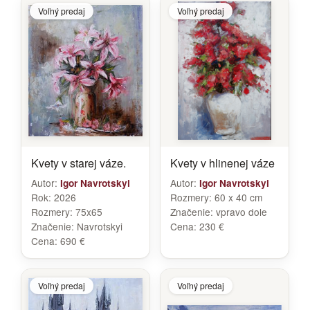
Voľný predaj
Voľný predaj
Kvety v starej váze.
Kvety v hlinenej váze
Autor:
Autor:
Igor Navrotskyi
Igor Navrotskyi
Rok:
2026
Rozmery:
60 x 40 cm
Rozmery:
75x65
Značenie:
vpravo dole
Značenie:
Navrotskyi
Cena:
230 €
Cena:
690 €
Voľný predaj
Voľný predaj