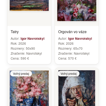
Tatry
Orgován vo váze
Autor:
Autor:
Igor Navrotskyi
Igor Navrotskyi
Rok:
2026
Rok:
2026
Rozmery:
50x90
Rozmery:
65х70
Značenie:
Navrotskyi
Značenie:
Navrotskyi
Cena:
590 €
Cena:
570 €
Voľný predaj
Voľný predaj