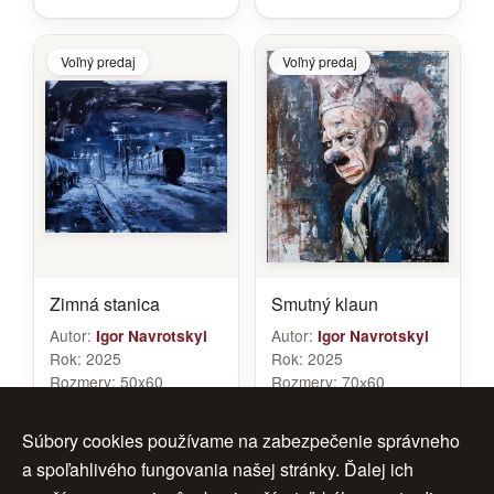
Voľný predaj
Voľný predaj
Zimná stanica
Smutný klaun
Autor:
Autor:
Igor Navrotskyi
Igor Navrotskyi
Rok:
2025
Rok:
2025
Rozmery:
50x60
Rozmery:
70х60
Značenie:
navrotskyi
Značenie:
Navrotskyi
Cena:
450 €
Cena:
680 €
Súbory cookies používame na zabezpečenie správneho
a spoľahlivého fungovania našej stránky. Ďalej ich