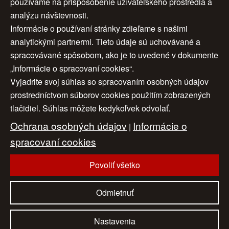
používame na prispôsobenie užívateľského prostredia a
analýzu návštevnosti.
1
2
3
ďalej >
Informácie o používaní stránky zdieľame s našimi
analytickými partnermi. Tieto údaje sú uchovávané a
4
5
6
7
>>
spracovávané spôsobom, ako je to uvedené v dokumente
„Informácie o spracovaní cookies“.
Vyjadrite svoj súhlas so spracovaním osobných údajov
Úvod
|
O nás
|
Obchodné podmienky
|
prostredníctvom súborov cookies použitím zobrazených
tlačidiel. Súhlas môžete kedykoľvek odvolať.
Ochrana osobných údajov
|
Cookies
|
Ochrana osobných údajov
Informácie o
Nastavenia cookies
|
Cenník
|
|
Aktuality
|
Kontakt
spracovaní cookies
|
Odkazy
Povoliť všetko
www.artconsulting.sk
© 2006-2026 ART CONSULTING, Všetky práva vyhradené
Odmietnuť
Nastavenia
Naši partneri:
eAntik.sk
dartesro.sk