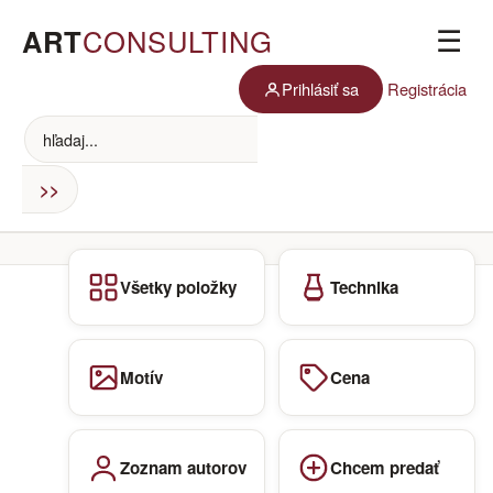
ART
CONSULTING
☰
Prihlásiť sa
Registrácia
Všetky položky
Technika
Motív
Cena
Zoznam autorov
Chcem predať