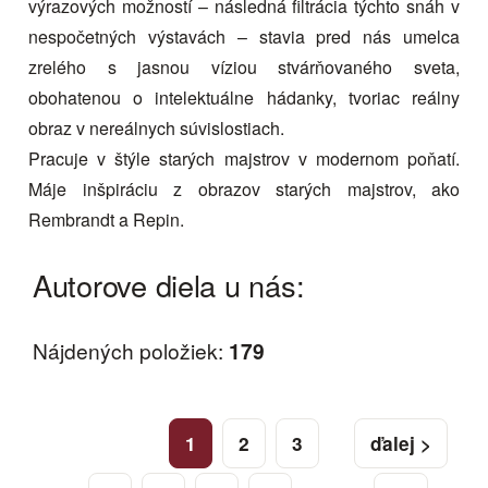
výrazových možností – následná filtrácia týchto snáh v
nespočetných výstavách – stavia pred nás umelca
zrelého s jasnou víziou stvárňovaného sveta,
obohatenou o intelektuálne hádanky, tvoriac reálny
obraz v nereálnych súvislostiach.
Pracuje v štýle starých majstrov v modernom poňatí.
Máje inšpiráciu z obrazov starých majstrov, ako
Rembrandt a Repin.
Autorove diela u nás:
Nájdených položiek:
179
1
2
3
ďalej >