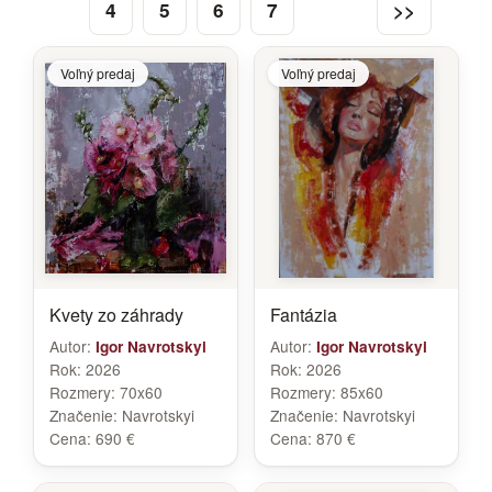
4
5
6
7
>>
Voľný predaj
Voľný predaj
Kvety zo záhrady
Fantázia
Autor:
Autor:
Igor Navrotskyi
Igor Navrotskyi
Rok:
2026
Rok:
2026
Rozmery:
70x60
Rozmery:
85x60
Značenie:
Navrotskyi
Značenie:
Navrotskyi
Cena:
690 €
Cena:
870 €