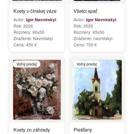
Kvety v čínskej váze
Všetci spať
Autor:
Autor:
Igor Navrotskyi
Igor Navrotskyi
Rok:
2026
Rok:
2026
Rozmery:
60х50
Rozmery:
65x50
Značenie:
Navrotskyi
Značenie:
navrotskyi
Cena:
450 €
Cena:
700 €
Voľný predaj
Voľný predaj
Kvety zo záhrady
Piešťany