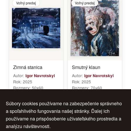
Voľný predaj
Voľný predaj
Zimná stanica
Smutný klaun
Autor:
Autor:
Igor Navrotskyi
Igor Navrotskyi
Rok:
2025
Rok:
2025
Rozmery:
50x60
Rozmery:
70х60
Značenie:
navrotskyi
Značenie:
Navrotskyi
Cena:
450 €
Cena:
680 €
Súbory cookies používame na zabezpečenie správneho
a spoľahlivého fungovania našej stránky. Ďalej ich
používame na prispôsobenie užívateľského prostredia a
analýzu návštevnosti.
1
2
3
ďalej >