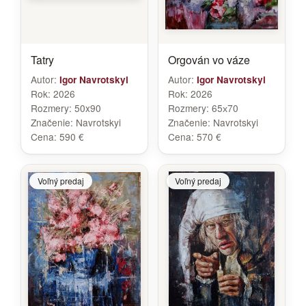
Tatry
Orgován vo váze
Autor:
Autor:
Igor Navrotskyi
Igor Navrotskyi
Rok:
2026
Rok:
2026
Rozmery:
50x90
Rozmery:
65х70
Značenie:
Navrotskyi
Značenie:
Navrotskyi
Cena:
590 €
Cena:
570 €
Voľný predaj
Voľný predaj