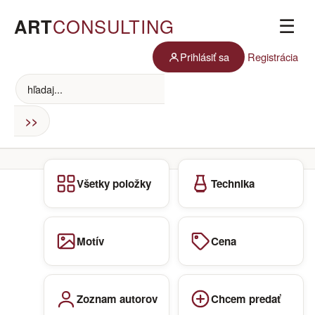
ART
CONSULTING
☰
Prihlásiť sa
Registrácia
Všetky položky
Technika
Motív
Cena
Zoznam autorov
Chcem predať