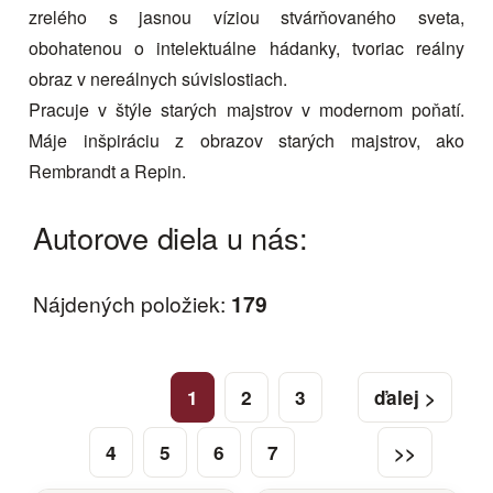
zrelého s jasnou víziou stvárňovaného sveta,
obohatenou o intelektuálne hádanky, tvoriac reálny
obraz v nereálnych súvislostiach.
Pracuje v štýle starých majstrov v modernom poňatí.
Máje inšpiráciu z obrazov starých majstrov, ako
Rembrandt a Repin.
Autorove diela u nás:
Nájdených položiek:
179
1
2
3
ďalej >
4
5
6
7
>>