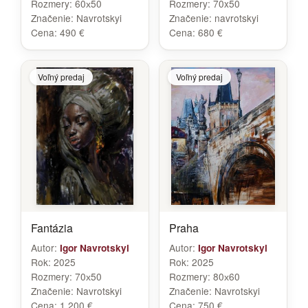
Rozmery:
60х50
Rozmery:
70x50
Značenie:
Navrotskyi
Značenie:
navrotskyi
Cena:
490 €
Cena:
680 €
Voľný predaj
Voľný predaj
Fantázia
Praha
Autor:
Autor:
Igor Navrotskyi
Igor Navrotskyi
Rok:
2025
Rok:
2025
Rozmery:
70х50
Rozmery:
80х60
Značenie:
Navrotskyi
Značenie:
Navrotskyi
Cena:
1 200 €
Cena:
750 €