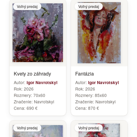
Voľný predaj
Voľný predaj
Kvety zo záhrady
Fantázia
Autor:
Autor:
Igor Navrotskyi
Igor Navrotskyi
Rok:
2026
Rok:
2026
Rozmery:
70x60
Rozmery:
85x60
Značenie:
Navrotskyi
Značenie:
Navrotskyi
Cena:
690 €
Cena:
870 €
Voľný predaj
Voľný predaj