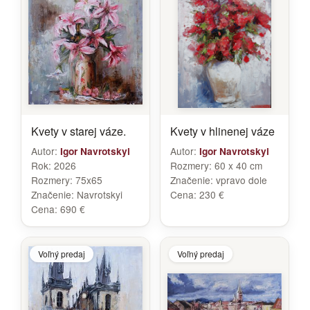
Kvety v starej váze.
Kvety v hlinenej váze
Autor:
Autor:
Igor Navrotskyi
Igor Navrotskyi
Rok:
2026
Rozmery:
60 x 40 cm
Rozmery:
75x65
Značenie:
vpravo dole
Značenie:
Navrotskyi
Cena:
230 €
Cena:
690 €
Voľný predaj
Voľný predaj