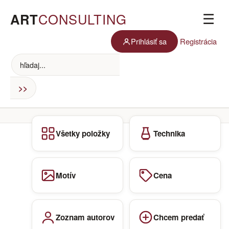
ART
CONSULTING
☰
Prihlásiť sa
Registrácia
Všetky položky
Technika
Motív
Cena
Zoznam autorov
Chcem predať