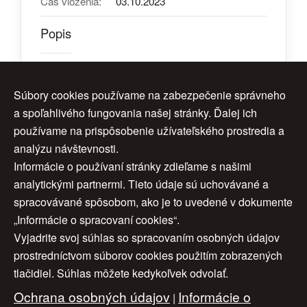
Čas vloženia:
03.10.2023
Popis
Doplnok vhodný na záhradu
Súbory cookies používame na zabezpečenie správneho
a spoľahlivého fungovania našej stránky. Ďalej ich
Počet návštev:
2188
používame na prispôsobenie užívateľského prostredia a
analýzu návštevnosti.
Informácie o používaní stránky zdieľame s našimi
analytickými partnermi. Tieto údaje sú uchovávané a
spracovávané spôsobom, ako je to uvedené v dokumente
„Informácie o spracovaní cookies“.
Vyjadrite svoj súhlas so spracovaním osobných údajov
Úvod
|
O nás
|
Obchodné podmienky
|
prostredníctvom súborov cookies použitím zobrazených
tlačidiel. Súhlas môžete kedykoľvek odvolať.
Ochrana osobných údajov
|
Cookies
|
Ochrana osobných údajov
Informácie o
Nastavenia cookies
|
Cenník
|
|
Aktuality
|
Kontakt