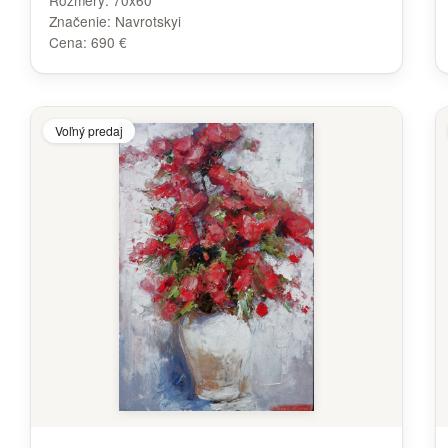
Rozmery:
70x60
Značenie:
Navrotskyi
Cena:
690 €
Voľný predaj