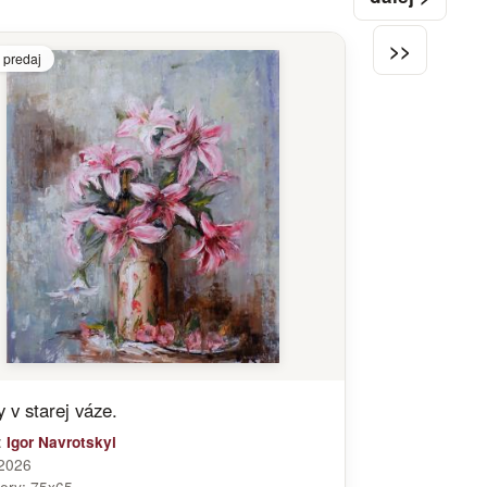
>>
 predaj
 v starej váze.
:
Igor Navrotskyi
2026