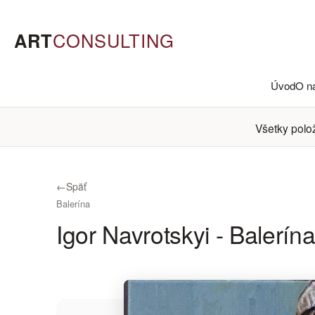
ART
CONSULTING
Úvod
O n
Všetky polo
←
Späť
Balerína
Igor Navrotskyi - Balerín