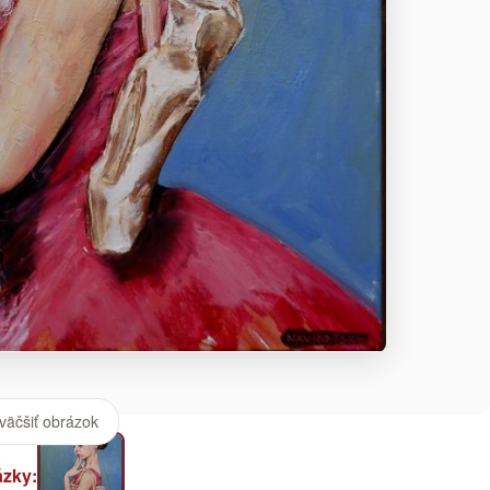
väčšiť obrázok
ázky: