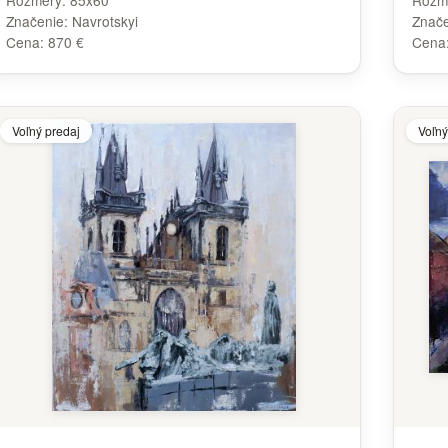
Rozmery:
85x60
Rozm
Značenie:
Navrotskyi
Znač
Cena:
870 €
Cena
Voľný predaj
Voľný