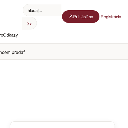
Prihlásiť sa
Registrácia
vo
Odkazy
hcem predať