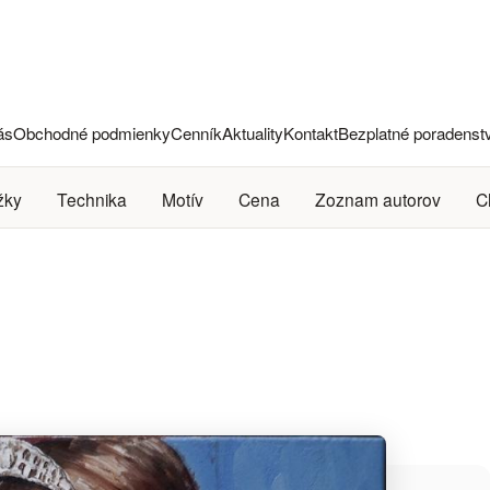
ás
Obchodné podmienky
Cenník
Aktuality
Kontakt
Bezplatné poradenst
žky
Technika
Motív
Cena
Zoznam autorov
C
a