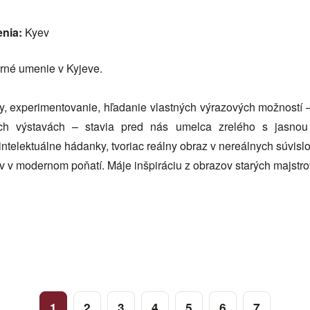
enia:
Kyev
rné umenie v Kyjeve.
, experimentovanie, hľadanie vlastných výrazových možností – 
ch výstavách – stavia pred nás umelca zrelého s jasnou 
ntelektuálne hádanky, tvoriac reálny obraz v nereálnych súvislo
rov v modernom poňatí. Máje inšpiráciu z obrazov starých majstr
1
2
3
4
5
6
7