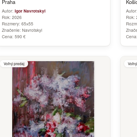
Praha
Koši
Autor:
Autor
Igor Navrotskyi
Rok:
2026
Rok:
Rozmery:
65х55
Rozm
Značenie:
Navrotskyi
Znač
Cena:
590 €
Cena
Voľný predaj
Voľný