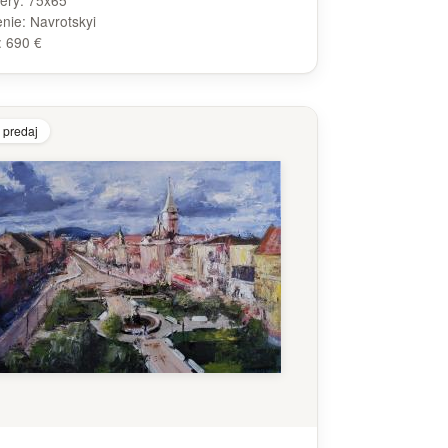
ery:
75x65
enie:
Navrotskyi
:
690 €
 predaj