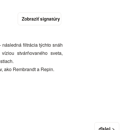
následná filtrácia týchto snáh
víziou stvárňovaného sveta,
stiach.
ov, ako Rembrandt a Repin.
ďalej >