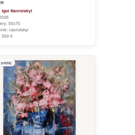
ce
:
Igor Navrotskyi
2026
ery:
50x70
enie:
navrotskyi
:
500 €
 predaj