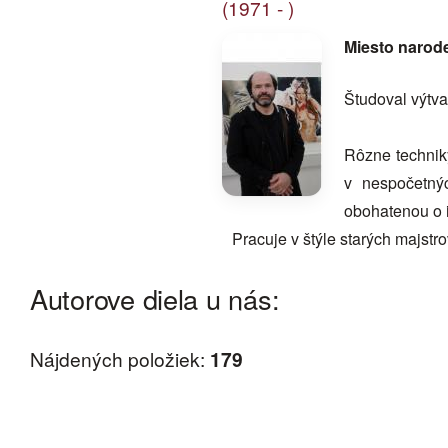
(1971 - )
Miesto narod
Študoval výtva
Rôzne techniky
v nespočetný
obohatenou o i
Pracuje v štýle starých majst
Autorove diela u nás:
Nájdených položiek:
179