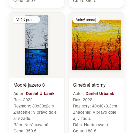
Cena:
350 €
Cena:
350 €
Voľný predaj
Voľný predaj
Modré jazero 3
Slnečné stromy
Autor:
Autor:
Daniel Urbaník
Daniel Urbaník
Rok:
2022
Rok:
2022
Rozmery:
80x30x2cm
Rozmery:
40x40x0,3cm
Značenie:
V pravo dole
Značenie:
V pravo dole
aj v zadu.
aj v zadu.
Rám:
Nerámované.
Rám:
Nerámované.
Cena:
350 €
Cena:
188 €