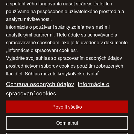
a spoľahlivého fungovania našej stránky. Ďalej ich
používame na prispôsobenie užívateľského prostredia a
analýzu návštevnosti.
1
2
3
ďalej >
Informácie o používaní stránky zdieľame s našimi
analytickými partnermi. Tieto údaje sú uchovávané a
4
5
6
7
>>
spracovávané spôsobom, ako je to uvedené v dokumente
„Informácie o spracovaní cookies“.
Vyjadrite svoj súhlas so spracovaním osobných údajov
Úvod
|
O nás
|
Obchodné podmienky
|
prostredníctvom súborov cookies použitím zobrazených
tlačidiel. Súhlas môžete kedykoľvek odvolať.
Ochrana osobných údajov
|
Cookies
|
Ochrana osobných údajov
Informácie o
Nastavenia cookies
|
Cenník
|
|
Aktuality
|
Kontakt
spracovaní cookies
|
Odkazy
Povoliť všetko
www.artconsulting.sk
© 2006-2026 ART CONSULTING, Všetky práva vyhradené
Odmietnuť