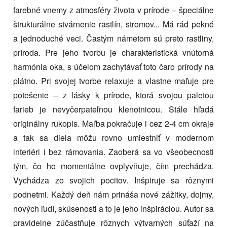
farebné vnemy z atmosféry života v prírode – špeciálne
štrukturálne stvárnenie rastlín, stromov... Má rád pekné
a jednoduché veci. Častým námetom sú preto rastliny,
príroda. Pre jeho tvorbu je charakteristická vnútorná
harmónia oka, s účelom zachytávať toto čaro prírody na
plátno. Pri svojej tvorbe relaxuje a vlastne maľuje pre
potešenie – z lásky k prírode, ktorá svojou paletou
farieb je nevyčerpateľnou klenotnicou. Stále hľadá
originálny rukopis. Maľba pokračuje i cez 2-4 cm okraje
a tak sa diela môžu rovno umiestniť v modernom
interiéri i bez rámovania. Zaoberá sa vo všeobecnosti
tým, čo ho momentálne ovplyvňuje, čím prechádza.
Vychádza zo svojich pocitov. Inšpiruje sa rôznymi
podnetmi. Každý deň nám prináša nové zážitky, dojmy,
nových ľudí, skúsenosti a to je jeho inšpiráciou. Autor sa
pravidelne zúčastňuje rôznych výtvarných súťaží na