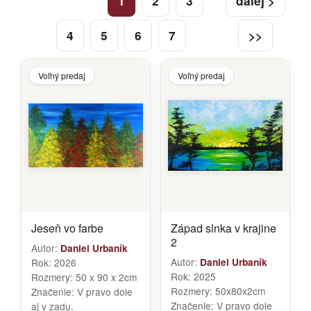
1
2
3
ďalej >
4
5
6
7
>>
Voľný predaj
Voľný predaj
Jeseň vo farbe
Západ slnka v krajine
2
Autor:
Daniel Urbaník
Autor:
Rok:
2026
Daniel Urbaník
Rok:
2025
Rozmery:
50 x 90 x 2cm
Rozmery:
50x80x2cm
Značenie:
V pravo dole
Značenie:
V pravo dole
aj v zadu.