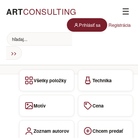
ART
CONSULTING
☰
Prihlásiť sa
Registrácia
Všetky položky
Technika
Motív
Cena
Zoznam autorov
Chcem predať