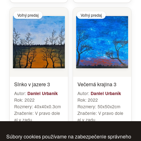
Voľný predaj
Voľný predaj
Slnko v jazere 3
Večerná krajina 3
Autor:
Autor:
Daniel Urbaník
Daniel Urbaník
Rok:
2022
Rok:
2022
Rozmery:
40x40x0.3cm
Rozmery:
50x50x2cm
Značenie:
V pravo dole
Značenie:
V pravo dole
aj v zadu.
aj v zadu.
Rám:
Nerámované.
Cena:
360 €
Cena:
188 €
Súbory cookies používame na zabezpečenie správneho