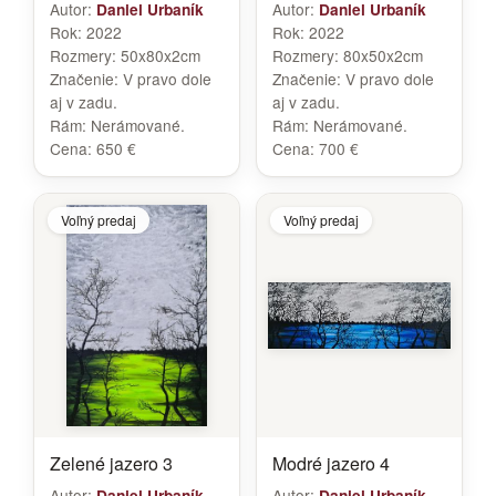
Autor:
Autor:
Daniel Urbaník
Daniel Urbaník
Rok:
2022
Rok:
2022
Rozmery:
50x80x2cm
Rozmery:
80x50x2cm
Značenie:
V pravo dole
Značenie:
V pravo dole
aj v zadu.
aj v zadu.
Rám:
Nerámované.
Rám:
Nerámované.
Cena:
650 €
Cena:
700 €
Voľný predaj
Voľný predaj
Zelené jazero 3
Modré jazero 4
Autor:
Autor:
Daniel Urbaník
Daniel Urbaník