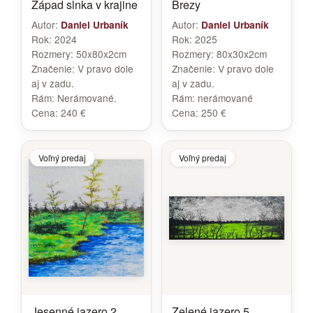
Západ slnka v krajine
Brezy
Autor:
Autor:
Daniel Urbaník
Daniel Urbaník
Rok:
2024
Rok:
2025
Rozmery:
50x80x2cm
Rozmery:
80x30x2cm
Značenie:
V pravo dole
Značenie:
V pravo dole
aj v zadu.
aj v zadu.
Rám:
Nerámované.
Rám:
nerámované
Cena:
240 €
Cena:
250 €
Voľný predaj
Voľný predaj
Jesenné jazero 2
Zelené jazero 5