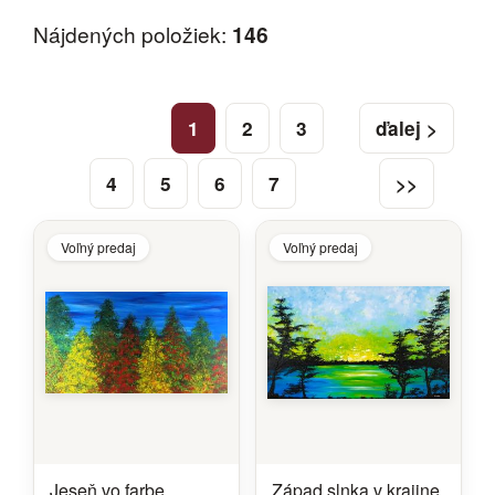
Nájdených položiek:
146
1
2
3
ďalej >
4
5
6
7
>>
Voľný predaj
Voľný predaj
Jeseň vo farbe
Západ slnka v krajine