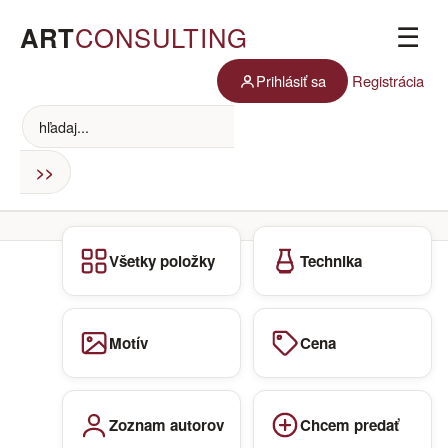
ART
CONSULTING
☰
Prihlásiť sa
Registrácia
Všetky položky
Technika
Motív
Cena
Zoznam autorov
Chcem predať