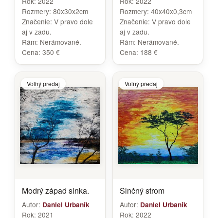
Rok:
2022
Rok:
2022
Rozmery:
80x30x2cm
Rozmery:
40x40x0,3cm
Značenie:
V pravo dole
Značenie:
V pravo dole
aj v zadu.
aj v zadu.
Rám:
Nerámované.
Rám:
Nerámované.
Cena:
350 €
Cena:
188 €
Voľný predaj
Voľný predaj
Modrý západ slnka.
Slnčný strom
Autor:
Autor:
Daniel Urbaník
Daniel Urbaník
Rok:
2021
Rok:
2022