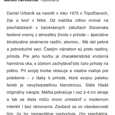
Daniel Urbaník sa narodil v roku 1975 v Topoľčanoch,
žije a tvorí v Nitre. Od malička citlivo vnímal na
prechádzkach v čarokrásnych zákutiach Slovenska
farebné vnemy z atmosféry života v prírode – špeciálne
štrukturálne stvárnenie rastlín, stromov... Má rád pekné
a jednoduché veci. Častým námetom sú preto rastliny,
príroda. Pre jeho tvorbu je charakteristická vnútorná
harmónia oka, s účelom zachytávať toto čaro prírody na
plátno. Pri svojej tvorbe relaxuje a vlastne maľuje pre
potešenie – z lásky k prírode, ktorá svojou paletou
farieb je nevyčerpateľnou klenotnicou. Stále hľadá
originálny rukopis. Maľba pokračuje i cez 2-4 cm okraje
a tak sa diela môžu rovno umiestniť v modernom
interiéri i bez rámovania. Zaoberá sa vo všeobecnosti
tým, čo ho momentálne ovplyvňuje, čím prechádza.