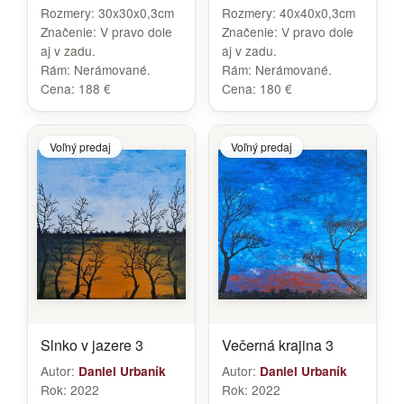
Rozmery:
30x30x0,3cm
Rozmery:
40x40x0,3cm
Značenie:
V pravo dole
Značenie:
V pravo dole
aj v zadu.
aj v zadu.
Rám:
Nerámované.
Rám:
Nerámované.
Cena:
188 €
Cena:
180 €
Voľný predaj
Voľný predaj
Slnko v jazere 3
Večerná krajina 3
Autor:
Autor:
Daniel Urbaník
Daniel Urbaník
Rok:
2022
Rok:
2022