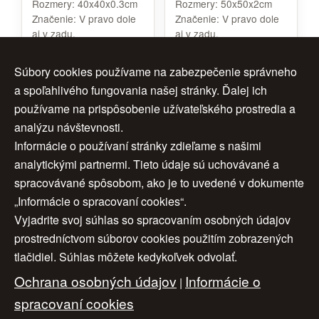
Rozmery:
40x40x0.3cm
Rozmery:
50x50x2cm
Značenie:
V pravo dole
Značenie:
V pravo dole
aj v zadu.
aj v zadu.
Rám:
Nerámované.
Cena:
360 €
Cena:
188 €
Súbory cookies používame na zabezpečenie správneho
a spoľahlivého fungovania našej stránky. Ďalej ich
používame na prispôsobenie užívateľského prostredia a
analýzu návštevnosti.
1
2
3
ďalej >
Informácie o používaní stránky zdieľame s našimi
analytickými partnermi. Tieto údaje sú uchovávané a
4
5
6
7
>>
spracovávané spôsobom, ako je to uvedené v dokumente
„Informácie o spracovaní cookies“.
Vyjadrite svoj súhlas so spracovaním osobných údajov
Úvod
|
O nás
|
Obchodné podmienky
|
prostredníctvom súborov cookies použitím zobrazených
tlačidiel. Súhlas môžete kedykoľvek odvolať.
Ochrana osobných údajov
|
Cookies
|
Ochrana osobných údajov
Informácie o
Nastavenia cookies
|
Cenník
|
|
Aktuality
|
Kontakt
spracovaní cookies
|
Odkazy