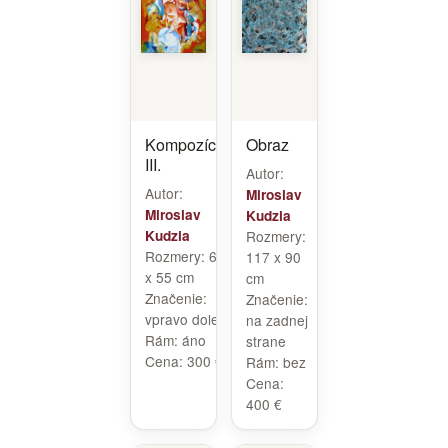
Kompozícia
Obraz
III.
Autor:
Autor:
Miroslav
Miroslav
Kudzia
Kudzia
Rozmery:
Rozmery:
68
117 x 90
x 55 cm
cm
Značenie:
Značenie:
vpravo dole
na zadnej
Rám:
áno
strane
Cena:
300 €
Rám:
bez
Cena:
400 €