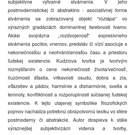
subjektívne výtvarné stvárnenie. V jeho
postmodernistickej či abstraktno - asociatívnej forme
stvárnenia sa zobrazovaný objekt "roztápa" vo
výrazných gradáciách dominantnej farebnosti tvarov.
Akási svojrázna ,,rozdvojenosť" expresívneho
stvárnenia pocitov, vnemov, predstáv či vízií asociuje s
nekonečnosťou a neohraničenosťou času a priestoru
ľudskej existencie. Kudziova tvorba je tvorivým
rozmýšľaním o cene nekonečnosti života/večnosť/,
iluzórnosti šťastia, vrtkavosti osudu, dobra a zla,
víťazstiev a pádov, harmónie a disharmónie, svetla a
temnoty, konfliktnosti a rozporuplnosti súčasnej ľudskej
existencie. K tejto utajenej symbolike filozofických
pojmov nachádza potrebnú obrazotvornú lexiku vo sfére
postmoderny či abstrakcie. Autor dospieva k stále
výraznejšej subjektivizácii videnia a tvorby,