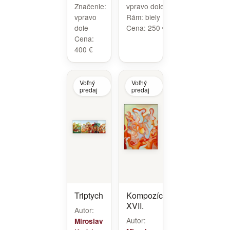
Značenie:
vpravo dole
vpravo
Rám:
biely
dole
Cena:
250 €
Cena:
400 €
Voľný
Voľný
predaj
predaj
Triptych
Kompozícia
XVII.
Autor:
Autor:
Miroslav