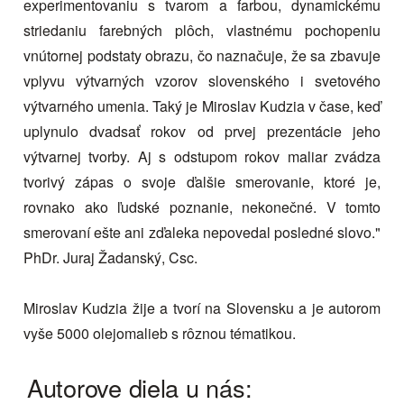
experimentovaniu s tvarom a farbou, dynamickému
striedaniu farebných plôch, vlastnému pochopeniu
vnútornej podstaty obrazu, čo naznačuje, že sa zbavuje
vplyvu výtvarných vzorov slovenského i svetového
výtvarného umenia. Taký je Miroslav Kudzia v čase, keď
uplynulo dvadsať rokov od prvej prezentácie jeho
výtvarnej tvorby. Aj s odstupom rokov maliar zvádza
tvorivý zápas o svoje ďalšie smerovanie, ktoré je,
rovnako ako ľudské poznanie, nekonečné. V tomto
smerovaní ešte ani zďaleka nepovedal posledné slovo."
PhDr. Juraj Žadanský, Csc.
Miroslav Kudzia žije a tvorí na Slovensku a je autorom
vyše 5000 olejomalieb s rôznou tématikou.
Autorove diela u nás: