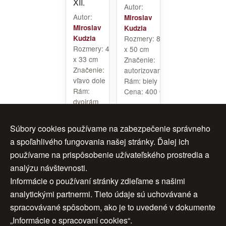
XII.
Autor:
Autor:
Miroslav
Miroslav
Kudzia
Kudzia
Rozmery:
80
Rozmery:
44
x 50 cm
x 33 cm
Značenie:
Značenie:
autorizované
vľavo dole
Rám:
biely
Rám:
Cena:
400 €
dvojrám
hnedo biely
Cena:
300 €
Súbory cookies používame na zabezpečenie správneho
a spoľahlivého fungovania našej stránky. Ďalej ich
používame na prispôsobenie užívateľského prostredia a
analýzu návštevnosti.
<<
1
2
3
ďalej >
Informácie o používaní stránky zdieľame s našimi
analytickými partnermi. Tieto údaje sú uchovávané a
< späť
>>
spracovávané spôsobom, ako je to uvedené v dokumente
„Informácie o spracovaní cookies“.