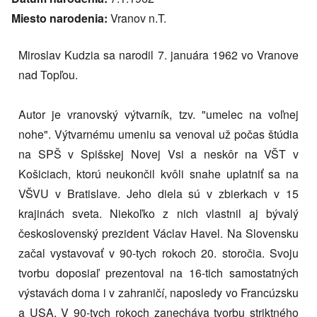
Miesto narodenia:
Vranov n.T.
Miroslav Kudzia sa narodil 7. januára 1962 vo Vranove
nad Topľou.
Autor je vranovský výtvarník, tzv. "umelec na voľnej
nohe". Výtvarnému umeniu sa venoval už počas štúdia
na SPŠ v Spišskej Novej Vsi a neskôr na VŠT v
Košiciach, ktorú neukončil kvôli snahe uplatniť sa na
VŠVU v Bratislave. Jeho diela sú v zbierkach v 15
krajinách sveta. Niekoľko z nich vlastnil aj bývalý
československý prezident Václav Havel. Na Slovensku
začal vystavovať v 90-tych rokoch 20. storočia. Svoju
tvorbu doposiaľ prezentoval na 16-tich samostatných
výstavách doma i v zahraničí, naposledy vo Francúzsku
a USA. V 90-tych rokoch zanecháva tvorbu striktného