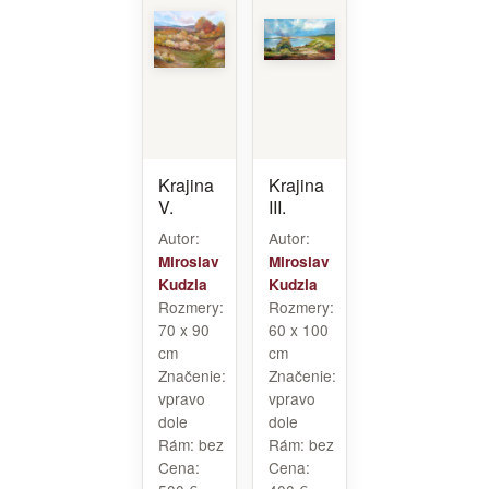
Krajina
Krajina
V.
III.
Autor:
Autor:
Miroslav
Miroslav
Kudzia
Kudzia
Rozmery:
Rozmery:
70 x 90
60 x 100
cm
cm
Značenie:
Značenie:
vpravo
vpravo
dole
dole
Rám:
bez
Rám:
bez
Cena:
Cena: