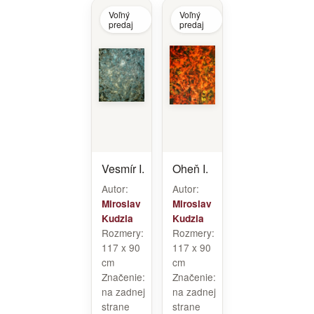
Voľný
Voľný
predaj
predaj
Vesmír I.
Oheň I.
Autor:
Autor:
Miroslav
Miroslav
Kudzia
Kudzia
Rozmery:
Rozmery:
117 x 90
117 x 90
cm
cm
Značenie:
Značenie:
na zadnej
na zadnej
strane
strane