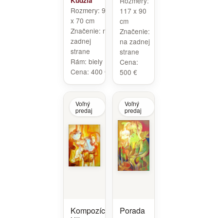
Kudzia
Rozmery:
Rozmery:
90
117 x 90
x 70 cm
cm
Značenie:
na
Značenie:
zadnej
na zadnej
strane
strane
Rám:
biely
Cena:
Cena:
400 €
500 €
Voľný
Voľný
predaj
predaj
Kompozícia
Porada