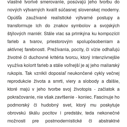
vlastné tvorivé smerovanie, posúvajú jeho tvorbu do
nových výtvarných kvalít súčasnej slovenskej moderny.
Opúšťa zaužívané realistické výtvarné postupy a
transformuje ich do znakov symbolov a svojských
štýlových maniér. Stále viac sa primkýna ku kompozícii
farieb a tvarov, priestorovým spolupôsobeniam a
aktívnej farebnosti. Prežívania, pocity, či vízie odhaľujú
životné či duchovné kritéria tvorcu, ktorý intenzívnejšie
využíva kolorit farieb a stále voľnejší je aj jeho maliarský
rukopis. Tak vznikli doposiaľ neukončené cykly večnej
reprodukcie života a smrti, viery a slobody a ďalšie,
ktoré majú v jeho tvorbe svoj životopis - začiatok a
pokračovanie, nie však zavŕšenie - koniec. Fascinuje ho
podmorský či hudobný svet, ktorý mu poskytuje
obrovskú škálu pocitov i predstáv, teda nekonečné
možnosti pre postmodernistické či abstraktné