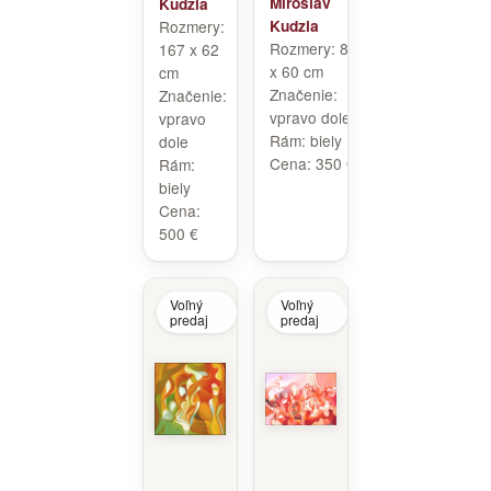
Miroslav
Kudzia
Rozmery:
Kudzia
Rozmery:
80
167 x 62
x 60 cm
cm
Značenie:
Značenie:
vpravo dole
vpravo
Rám:
biely
dole
Cena:
350 €
Rám:
biely
Cena:
500 €
Voľný
Voľný
predaj
predaj