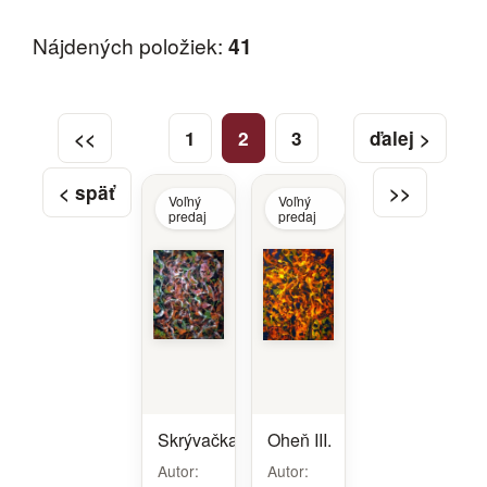
Nájdených položiek:
41
<<
1
2
3
ďalej >
< späť
>>
Voľný
Voľný
predaj
predaj
Skrývačka
Oheň III.
Autor:
Autor: