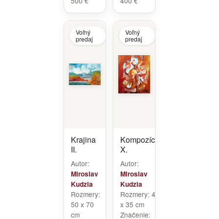
500 €
400 €
Voľný
Voľný
predaj
predaj
Krajina
Kompozícia
II.
X.
Autor:
Autor:
Miroslav
Miroslav
Kudzia
Kudzia
Rozmery:
Rozmery:
42
50 x 70
x 35 cm
cm
Značenie: