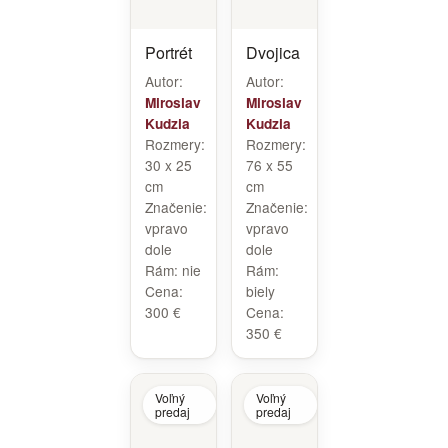
Portrét
Dvojica
Autor:
Autor:
Miroslav
Miroslav
Kudzia
Kudzia
Rozmery:
Rozmery:
30 x 25
76 x 55
cm
cm
Značenie:
Značenie:
vpravo
vpravo
dole
dole
Rám:
nie
Rám:
Cena:
biely
300 €
Cena:
350 €
Voľný
Voľný
predaj
predaj