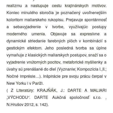
realizmu a nastupuje cestu krajinárskych motívov.
Koniec minulého storočia je poznačený uvoľnenejším
koloritom maliarskeho rukopisu. Prejavuje spontánnosť
a sebavyjadrenie v tvorbe, využívajúc postupy
moderného umenia. Objavuje sa expresívne a
dynamické striedanie farebných plôch v kombinácií s
gestickým efektom. Jeho posledná tvorba sa úplne
vymaňuje z klasických maliarskych postupov, snaží sa o
vyjadrenie vnútorných pocitov, metaforické myšlienky a
úvahy sú prenášané do diel (Vyznanie; Kompozícia I.,II.;
Nočné imprésie…). Inšpirácie pre svoju prácu čerpal v
New Yorku i v Paríži.
( Z Literatúry: KRAJŇÁK, J.: DARTE A MALIARI
„VÝCHODU“. DARTE Aukčná spoločnosť s.r.o. ,
N.Hrušov 2012, s. 142).