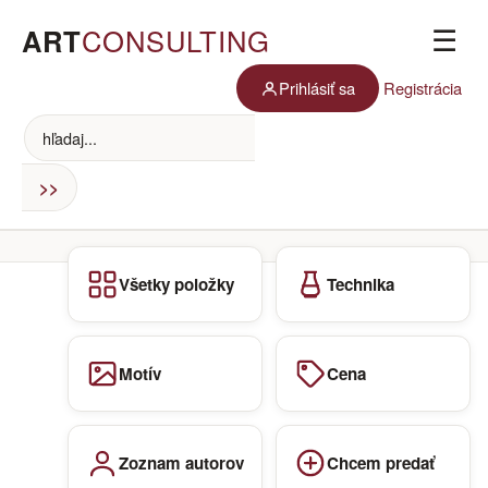
ART
CONSULTING
☰
Prihlásiť sa
Registrácia
Všetky položky
Technika
Motív
Cena
Zoznam autorov
Chcem predať