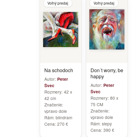
Voľný predaj
Voľný predaj
Na schodoch
Don´t worry, be
happy
Autor:
Peter
Autor:
Peter
Švec
Rozmery:
42 x
Švec
Rozmery:
80 x
42 cm
75 CM
Značenie:
Značenie:
vpravo dole
vpravo dole
Rám:
blindram
Rám:
slepy
Cena:
270 €
Cena:
390 €