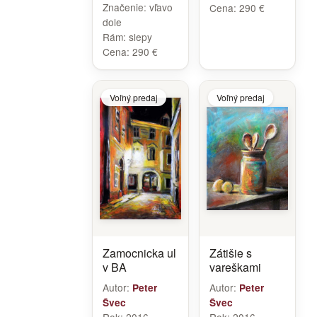
Značenie:
vľavo
Cena:
290 €
dole
Rám:
slepy
Cena:
290 €
Voľný predaj
Voľný predaj
Zamocnicka ul
Zátišie s
v BA
vareškami
Autor:
Autor:
Peter
Peter
Švec
Švec