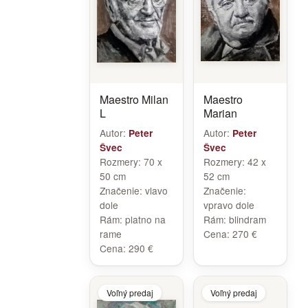
Maestro Milan
Maestro
L
Marian
Autor:
Autor:
Peter
Peter
Švec
Švec
Rozmery:
70 x
Rozmery:
42 x
50 cm
52 cm
Značenie:
vlavo
Značenie:
dole
vpravo dole
Rám:
platno na
Rám:
blindram
rame
Cena:
270 €
Cena:
290 €
Voľný predaj
Voľný predaj