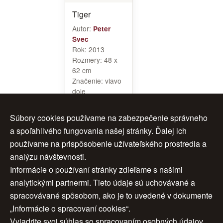
Tiger
Autor:
Peter
Švec
Rok:
2013
Rozmery:
48 x
62 cm
Značenie:
vlavo
dole
Rám:
áno
Cena:
240 €
Súbory cookies používame na zabezpečenie správneho
a spoľahlivého fungovania našej stránky. Ďalej ich
používame na prispôsobenie užívateľského prostredia a
analýzu návštevnosti.
<<
1
2
Informácie o používaní stránky zdieľame s našimi
analytickými partnermi. Tieto údaje sú uchovávané a
< späť
spracovávané spôsobom, ako je to uvedené v dokumente
„Informácie o spracovaní cookies“.
Vyjadrite svoj súhlas so spracovaním osobných údajov