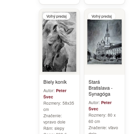
Voľný predaj
Voľný predaj
Biely koník
Stará
Bratislava -
Autor:
Peter
Synagóga
Švec
Autor:
Peter
Rozmery:
58x35
Švec
cm
Rozmery:
80 x
Značenie:
60 cm
vpravo dole
Značenie:
vľavo
Rám:
slepy
dole