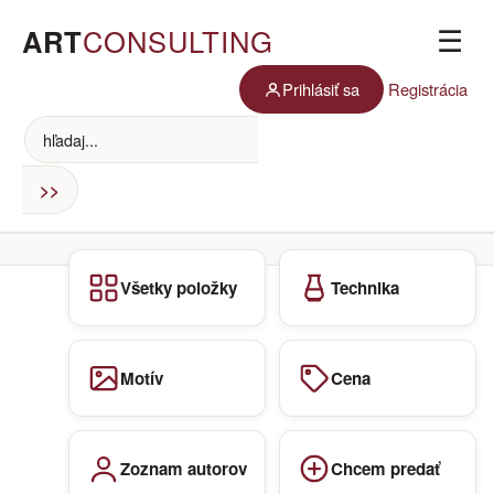
ART
CONSULTING
☰
Prihlásiť sa
Registrácia
Všetky položky
Technika
Motív
Cena
Zoznam autorov
Chcem predať