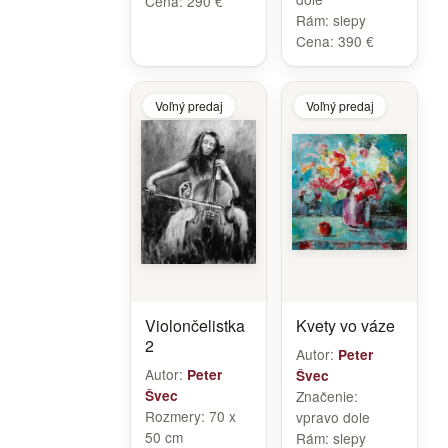
Cena:
290 €
Rám:
slepy
Cena:
390 €
Voľný predaj
Voľný predaj
Violončelistka
Kvety vo váze
2
Autor:
Peter
Autor:
Peter
Švec
Švec
Značenie:
Rozmery:
70 x
vpravo dole
50 cm
Rám:
slepy