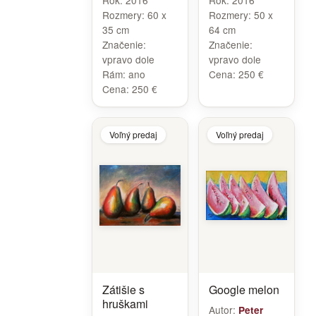
Rok:
2016
Rok:
2016
Rozmery:
60 x
Rozmery:
50 x
35 cm
64 cm
Značenie:
Značenie:
vpravo dole
vpravo dole
Rám:
ano
Cena:
250 €
Cena:
250 €
Voľný predaj
Voľný predaj
Zátišie s
Google melon
hruškami
Autor:
Peter