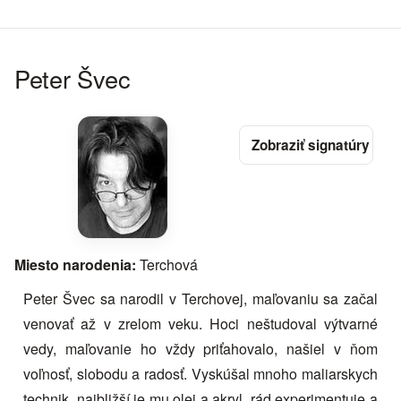
Peter Švec
Miesto narodenia:
Terchová
Peter Švec sa narodil v Terchovej, maľovaniu sa začal
venovať až v zrelom veku. Hoci neštudoval výtvarné
vedy, maľovanie ho vždy priťahovalo, našiel v ňom
voľnosť, slobodu a radosť. Vyskúšal mnoho maliarskych
technik, najbližší je mu olej a akryl, rád experimentuje a