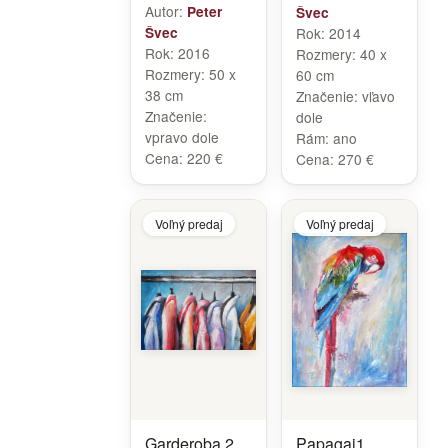
Autor:
Peter
Švec
Švec
Rok:
2014
Rok:
2016
Rozmery:
40 x
Rozmery:
50 x
60 cm
38 cm
Značenie:
vľavo
Značenie:
dole
vpravo dole
Rám:
ano
Cena:
220 €
Cena:
270 €
Voľný predaj
Voľný predaj
Garderoba 2
Papagaj1