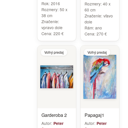
Rok:
2016
Rozmery:
40 x
Rozmery:
50 x
60 cm
38 cm
Značenie:
vľavo
Značenie:
dole
vpravo dole
Rám:
ano
Cena:
220 €
Cena:
270 €
Voľný predaj
Voľný predaj
Garderoba 2
Papagaj1
Autor:
Autor:
Peter
Peter