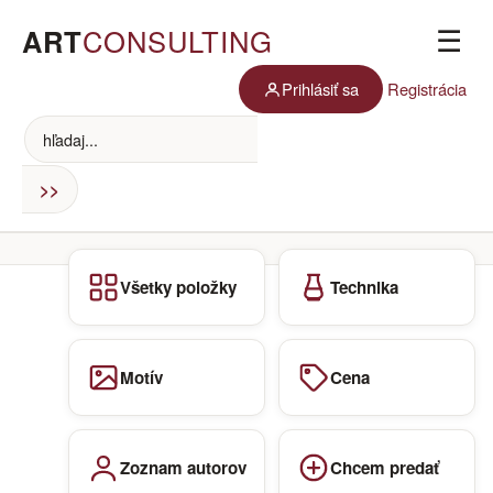
ART
CONSULTING
☰
Prihlásiť sa
Registrácia
Všetky položky
Technika
Motív
Cena
Zoznam autorov
Chcem predať