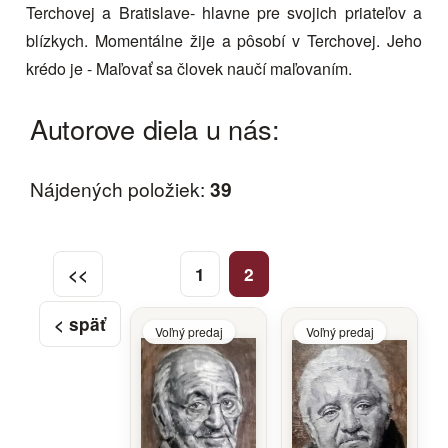
Terchovej a Bratislave- hlavne pre svojich priateľov a
blízkych. Momentálne žije a pôsobí v Terchovej. Jeho
krédo je - Maľovať sa človek naučí maľovaním.
Autorove diela u nás:
Nájdených položiek:
39
<<
1
2
< späť
Voľný predaj
Voľný predaj