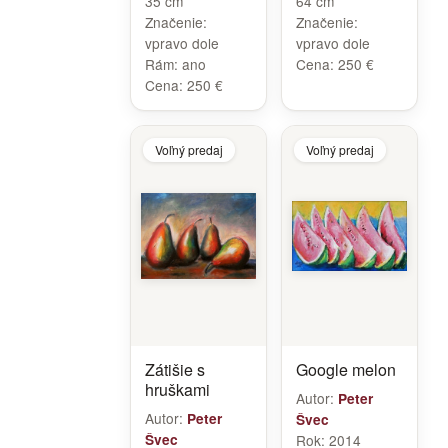
35 cm
64 cm
Značenie:
Značenie:
vpravo dole
vpravo dole
Rám:
ano
Cena:
250 €
Cena:
250 €
Voľný predaj
Voľný predaj
Zátišie s
Google melon
hruškami
Autor:
Peter
Autor:
Peter
Švec
Švec
Rok:
2014