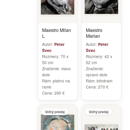
Maestro Milan
Maestro
L
Marian
Autor:
Autor:
Peter
Peter
Švec
Švec
Rozmery:
70 x
Rozmery:
42 x
50 cm
52 cm
Značenie:
vlavo
Značenie:
dole
vpravo dole
Rám:
platno na
Rám:
blindram
rame
Cena:
270 €
Cena:
290 €
Voľný predaj
Voľný predaj