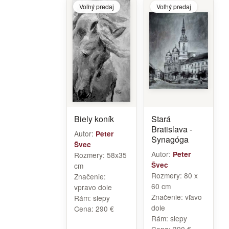
Voľný predaj
Voľný predaj
Biely koník
Stará
Bratislava -
Autor:
Peter
Synagóga
Švec
Autor:
Peter
Rozmery:
58x35
Švec
cm
Rozmery:
80 x
Značenie:
60 cm
vpravo dole
Značenie:
vľavo
Rám:
slepy
dole
Cena:
290 €
Rám:
slepy