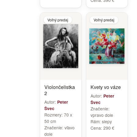
Cena:
390 €
Voľný predaj
Voľný predaj
Violončelistka
Kvety vo váze
2
Autor:
Peter
Autor:
Peter
Švec
Švec
Značenie:
Rozmery:
70 x
vpravo dole
50 cm
Rám:
slepy
Značenie:
vľavo
Cena:
290 €
dole