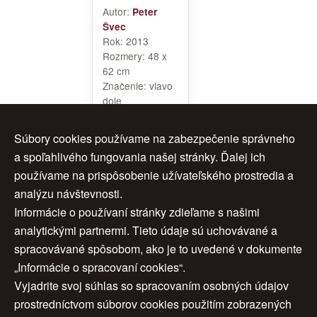
Autor:
Peter
Švec
Rok:
2013
Rozmery:
48 x
62 cm
Značenie:
vlavo
dole
Rám:
áno
Cena:
240 €
Súbory cookies používame na zabezpečenie správneho
a spoľahlivého fungovania našej stránky. Ďalej ich
používame na prispôsobenie užívateľského prostredia a
analýzu návštevnosti.
<<
1
2
Informácie o používaní stránky zdieľame s našimi
analytickými partnermi. Tieto údaje sú uchovávané a
< späť
spracovávané spôsobom, ako je to uvedené v dokumente
„Informácie o spracovaní cookies“.
Vyjadrite svoj súhlas so spracovaním osobných údajov
Úvod
|
O nás
|
Obchodné podmienky
|
prostredníctvom súborov cookies použitím zobrazených