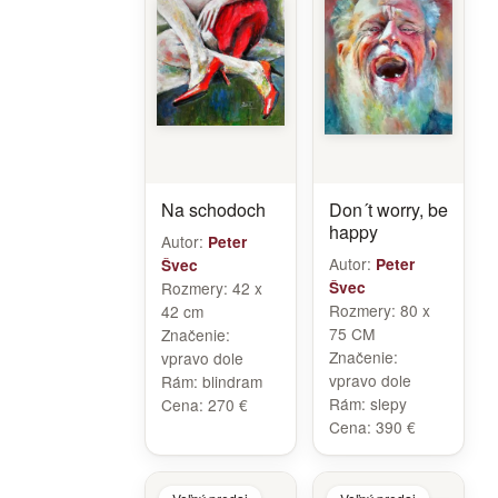
Na schodoch
Don´t worry, be
happy
Autor:
Peter
Autor:
Peter
Švec
Rozmery:
42 x
Švec
Rozmery:
80 x
42 cm
75 CM
Značenie:
Značenie:
vpravo dole
vpravo dole
Rám:
blindram
Rám:
slepy
Cena:
270 €
Cena:
390 €