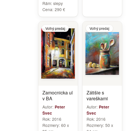
Rám:
slepy
Cena:
290 €
Voľný predaj
Voľný predaj
Zamocnicka ul
Zátišie s
v BA
vareškami
Autor:
Autor:
Peter
Peter
Švec
Švec
Rok:
2016
Rok:
2016
Rozmery:
60 x
Rozmery:
50 x