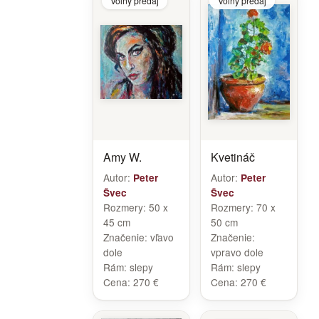
Voľný predaj
Voľný predaj
Amy W.
Kvetináč
Autor:
Autor:
Peter
Peter
Švec
Švec
Rozmery:
50 x
Rozmery:
70 x
45 cm
50 cm
Značenie:
vľavo
Značenie:
dole
vpravo dole
Rám:
slepy
Rám:
slepy
Cena:
270 €
Cena:
270 €