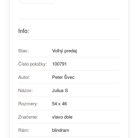
Info:
Stav:
Voľný predaj
Číslo položky:
100791
Autor:
Peter Švec
Názov:
Julius S
Rozmery:
54 x 46
Značenie:
vlavo dole
Rám:
blindram