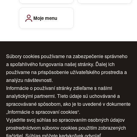
Moje menu
Zuzana Svobodová
Súbory cookies používame na zabezpečenie správneho
a spoľahlivého fungovania našej stránky. Ďalej ich
Biografia
používame na prispôsobenie užívateľského prostredia a
Biografia tohto autora ešte nebola pridaná. Môžete ju
analýzu návštevnosti.
pridať
.
Informácie o používaní stránky zdieľame s našimi
analytickými partnermi. Tieto údaje sú uchovávané a
spracovávané spôsobom, ako je to uvedené v dokumente
„Informácie o spracovaní cookies“.
Vyjadrite svoj súhlas so spracovaním osobných údajov
Úvod
|
O nás
|
Obchodné podmienky
|
prostredníctvom súborov cookies použitím zobrazených
tlačidiel. Súhlas môžete kedykoľvek odvolať.
Ochrana osobných údajov
|
Cookies
|