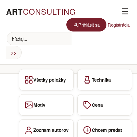
ART
CONSULTING
☰
Prihlásiť sa
Registrácia
Všetky položky
Technika
Motív
Cena
Zoznam autorov
Chcem predať