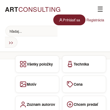
ART
CONSULTING
☰
Prihlásiť sa
Registrácia
Všetky položky
Technika
Motív
Cena
Zoznam autorov
Chcem predať