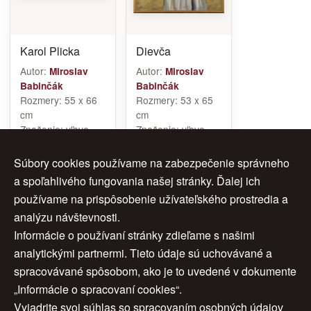
Karol Plicka
Dievča
Autor:
Autor:
Miroslav
Miroslav
Babinčák
Babinčák
Rozmery:
55 x 66
Rozmery:
53 x 65
cm
cm
Značenie:
vľavo
Značenie:
vľavo
dole
dole
Cena:
150 €
Cena:
150 €
Súbory cookies používame na zabezpečenie správneho
a spoľahlivého fungovania našej stránky. Ďalej ich
používame na prispôsobenie užívateľského prostredia a
analýzu návštevnosti.
1
2
ďalej >
Informácie o používaní stránky zdieľame s našimi
analytickými partnermi. Tieto údaje sú uchovávané a
>>
spracovávané spôsobom, ako je to uvedené v dokumente
„Informácie o spracovaní cookies“.
Vyjadrite svoj súhlas so spracovaním osobných údajov