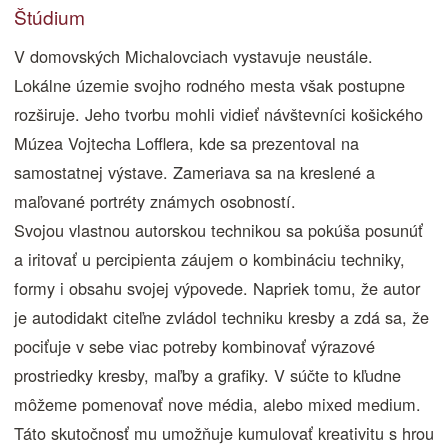
Štúdium
V domovských Michalovciach vystavuje neustále.
Lokálne územie svojho rodného mesta však postupne
rozširuje. Jeho tvorbu mohli vidieť návštevníci košického
Múzea Vojtecha Lofflera, kde sa prezentoval na
samostatnej výstave. Zameriava sa na kreslené a
maľované portréty známych osobností.
Svojou vlastnou autorskou technikou sa pokúša posunúť
a iritovať u percipienta záujem o kombináciu techniky,
formy i obsahu svojej výpovede. Napriek tomu, že autor
je autodidakt citeľne zvládol techniku kresby a zdá sa, že
pociťuje v sebe viac potreby kombinovať výrazové
prostriedky kresby, maľby a grafiky. V súčte to kľudne
môžeme pomenovať nove média, alebo mixed medium.
Táto skutočnosť mu umožňuje kumulovať kreativitu s hrou