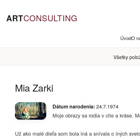
ART
CONSULTING
Úvod
O n
Všetky polo
Mia Zarki
Dátum narodenia:
24.7.1974
Moje obrazy sa rodia v cite a kráse. 
Už ako malé dieťa som bola iná a snívala o iných sveto