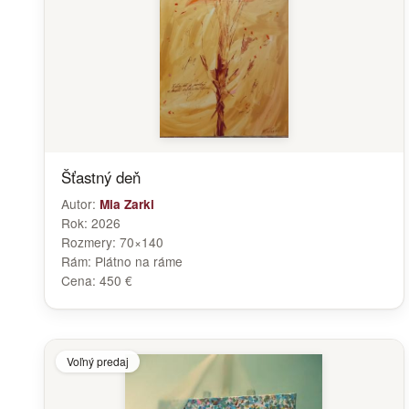
Šťastný deň
Autor:
Mia Zarki
Rok:
2026
Rozmery:
70×140
Rám:
Plátno na ráme
Cena:
450 €
Voľný predaj