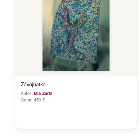
Závojnatka
Autor:
Mia Zarki
Cena:
450 €