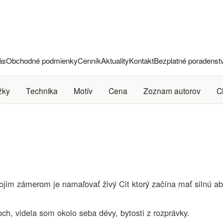
ás
Obchodné podmienky
Cenník
Aktuality
Kontakt
Bezplatné poradenst
žky
Technika
Motív
Cena
Zoznam autorov
C
Mojim zámerom je namaľovať živý Cit ktorý začína mať silnú ab
ch, videla som okolo seba dévy, bytosti z rozprávky.