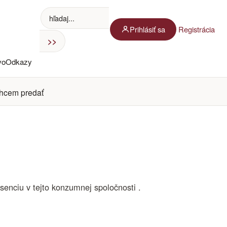
Prihlásiť sa
Registrácia
vo
Odkazy
hcem predať
senciu v tejto konzumnej spoločnosti .