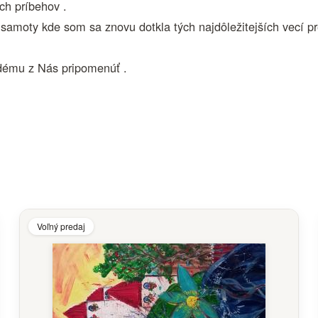
ch príbehov .
samoty kde som sa znovu dotkla tých najdôležitejších vecí pr
ždému z Nás pripomenúť .
Voľný predaj