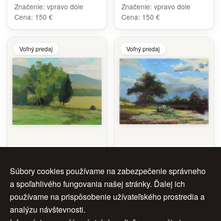
Značenie:
vpravo dole
Značenie:
vpravo dole
Cena:
150 €
Cena:
150 €
Voľný predaj
Voľný predaj
Nostalgická krajina
Krajina I.
Súbory cookies používame na zabezpečenie správneho
Autor:
Autor:
Roman Popík
Roman Popík
Rok:
2025
Rok:
2024
a spoľahlivého fungovania našej stránky. Ďalej ich
Rozmery:
60 x 80 cm
Rozmery:
18 x 24 ccm
používame na prispôsobenie užívateľského prostredia a
Značenie:
vpravo dole
Značenie:
vľavo dole
analýzu návštevnosti.
Cena:
270 €
Cena:
150 €