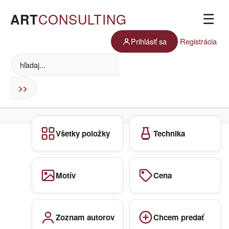
ART
CONSULTING
☰
Prihlásiť sa
Registrácia
Všetky položky
Technika
Motív
Cena
Zoznam autorov
Chcem predať