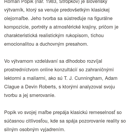
Roman Popik (nar. 1983, Stropkov) je slovenský
výtvarník, ktorý sa venuje predovšetkým klasickej
olejomaľbe. Jeho tvorba sa sústreďuje na figurálne
kompozície, portréty a atmosférické krajiny, pričom je
charakteristická realistickým rukopisom, tichou
emocionalitou a duchovným presahom.
Vo výtvarnom vzdelávaní sa dlhodobo rozvíjal
prostredníctvom online konzultácií so zahraničnými
lektormi a maliarmi, ako sú T. J. Cunningham, Adam
Clague a Devin Roberts, s ktorými analyzoval svoju
tvorbu a jej smerovanie.
Popik vo svojej maľbe prepája klasickú remeselnosť so
súčasnou citlivosťou, kde sa spája pozorovanie reality so
silným osobným vyjadrením.